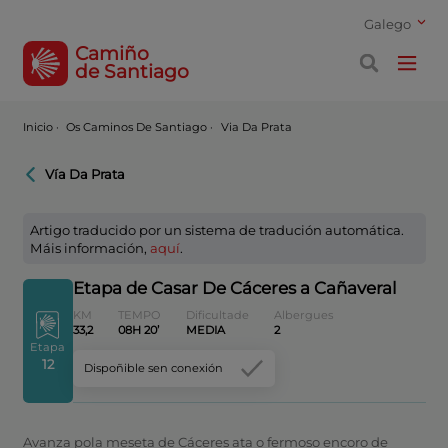
Galego
Camiño
de Santiago
Inicio
·
Os Caminos De Santiago ·
Via Da Prata
Vía Da Prata
Artigo traducido por un sistema de tradución automática.
Máis información,
aquí
.
Etapa de Casar De Cáceres a Cañaveral
KM
TEMPO
Dificultade
Albergues
33,2
08H 20’
MEDIA
2
Etapa
12
Dispoñible sen conexión
Avanza pola meseta de Cáceres ata o fermoso encoro de