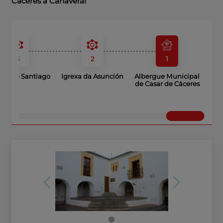
Cáceres a Cañaveral
3
2
1
da de Santiago
Igrexa da Asunción
Albergue Municipal
de Casar de Cáceres