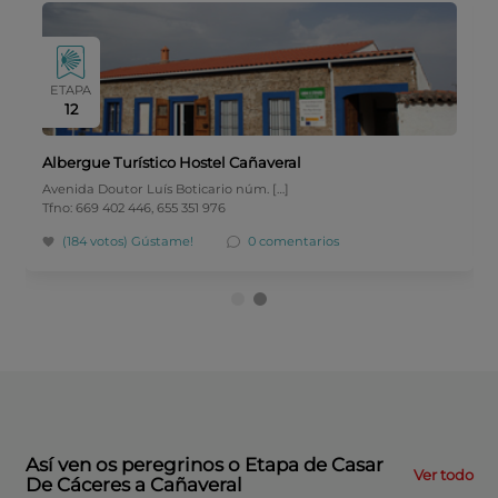
ETAPA
12
Albergue Turístico Hostel Cañaveral
Avenida Doutor Luís Boticario núm. […]
Tfno: 669 402 446, 655 351 976
(184 votos)
Gústame!
0 comentarios
Así ven os peregrinos o Etapa de Casar
Ver todo
De Cáceres a Cañaveral