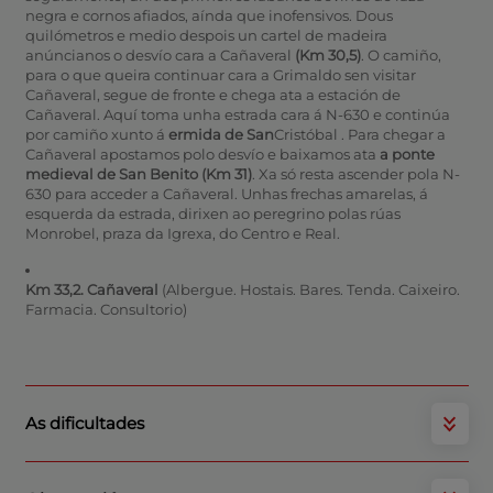
negra e cornos afiados, aínda que inofensivos. Dous
quilómetros e medio despois un cartel de madeira
anúncianos o desvío cara a Cañaveral
(Km 30,5)
. O camiño,
para o que queira continuar cara a Grimaldo
sen visitar
Cañaveral, segue de fronte e chega ata a estación de
Cañaveral. Aquí toma unha estrada cara á N-630 e continúa
por camiño xunto á
ermida de San
Cristóbal . Para chegar a
Cañaveral apostamos polo desvío e baixamos ata
a ponte
medieval de San Benito (Km 31)
. Xa só resta ascender pola N-
630 para acceder a Cañaveral. Unhas frechas amarelas, á
esquerda da estrada, dirixen ao peregrino polas rúas
Monrobel, praza da Igrexa, do Centro e Real.
Km 33,2. Cañaveral
(Albergue. Hostais. Bares. Tenda. Caixeiro.
Farmacia. Consultorio)
As dificultades