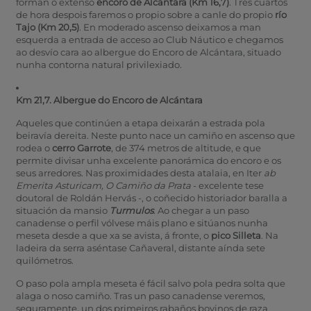
forman o extenso
encoro de Alcántara (Km 16,7)
. Tres cuartos
de hora despois faremos o propio sobre a canle do propio
río
Tajo (Km 20,5)
. En moderado ascenso deixamos a man
esquerda a entrada de acceso ao Club Náutico e chegamos
ao desvío cara ao albergue do Encoro de Alcántara, situado
nunha contorna natural privilexiado.
Km 21,7. Albergue do Encoro de Alcántara
Aqueles que continúen a etapa deixarán a estrada pola
beiravía dereita. Neste punto nace un camiño en ascenso que
rodea o
cerro Garrote
, de 374 metros de altitude, e que
permite divisar unha excelente panorámica do encoro e os
seus arredores. Nas proximidades desta atalaia, en Iter
ab
Emerita Asturicam, O Camiño da Prata
- excelente tese
doutoral de Roldán Hervás -, o coñecido historiador baralla a
situación da mansio
Turmulos
. Ao chegar a un paso
canadense o perfil vólvese máis plano e sitúanos nunha
meseta desde a que xa se avista, á fronte, o
pico Silleta
. Na
ladeira da serra aséntase Cañaveral, distante aínda sete
quilómetros.
O paso pola ampla meseta é fácil salvo pola pedra solta que
alaga o noso camiño. Tras un paso canadense veremos,
seguramente, un dos primeiros rabaños bovinos de raza