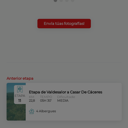
Envía túas fotografías!
Anterior etapa
Etapa de Valdesalor a Casar De Cáceres
ETAPA
KM
TEMPO
Dificultade
11
22,8
05H 30’
MEDIA
4 Albergues