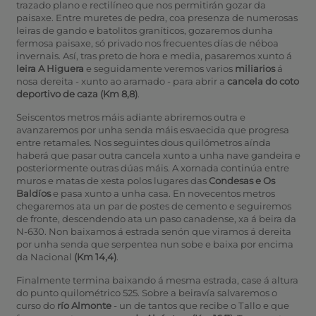
trazado plano e rectilíneo que nos permitirán gozar da
paisaxe. Entre muretes de pedra, coa presenza de numerosas
leiras de gando e batolitos graníticos, gozaremos dunha
fermosa paisaxe, só privado nos frecuentes días de néboa
invernais. Así, tras preto de hora e media, pasaremos xunto á
leira A Higuera
e seguidamente veremos varios
miliarios
á
nosa dereita - xunto ao aramado - para abrir a
cancela do coto
deportivo de caza (Km 8,8)
.
Seiscentos metros máis adiante abriremos outra e
avanzaremos por unha senda máis esvaecida que progresa
entre retamales. Nos seguintes dous quilómetros aínda
haberá que pasar outra cancela xunto a unha nave gandeira e
posteriormente outras dúas máis. A xornada continúa entre
muros e matas de xesta polos lugares das
Condesas e Os
Baldíos
e pasa xunto a unha casa. En novecentos metros
chegaremos ata un par de postes de cemento e seguiremos
de fronte, descendendo ata un paso canadense, xa á beira da
N-630. Non baixamos á estrada senón que viramos á dereita
por unha senda que serpentea nun sobe e baixa por encima
da Nacional
(Km 14,4)
.
Finalmente termina baixando á mesma estrada, case á altura
do punto quilométrico 525. Sobre a beiravía salvaremos o
curso do
río Almonte
- un de tantos que recibe o Tallo e que