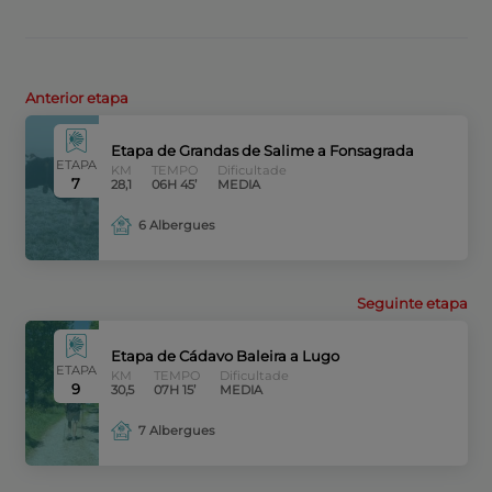
Anterior etapa
Etapa de Grandas de Salime a Fonsagrada
ETAPA
KM
TEMPO
Dificultade
7
28,1
06H 45’
MEDIA
6 Albergues
Seguinte etapa
Etapa de Cádavo Baleira a Lugo
ETAPA
KM
TEMPO
Dificultade
9
30,5
07H 15’
MEDIA
7 Albergues