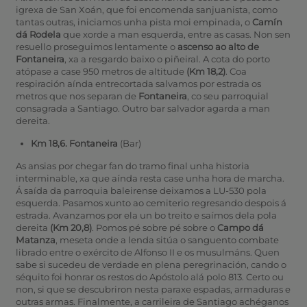
igrexa de San Xoán, que foi encomenda sanjuanista, como
tantas outras, iniciamos unha pista moi empinada, o
Camín
dá Rodela
que xorde a man esquerda, entre as casas. Non sen
resuello proseguimos lentamente o
ascenso ao alto de
Fontaneira
, xa a resgardo baixo o piñeiral. A cota do porto
atópase a case 950 metros de altitude
(Km 18,2)
. Coa
respiración aínda entrecortada salvamos por estrada os
metros que nos separan de
Fontaneira
, co seu parroquial
consagrada a Santiago. Outro bar salvador agarda a man
dereita.
Km 18,6. Fontaneira
(Bar)
As ansias por chegar fan do tramo final unha historia
interminable, xa que aínda resta case unha hora de marcha.
Á saída da parroquia baleirense deixamos a LU-530 pola
esquerda. Pasamos xunto ao cemiterio regresando despois á
estrada. Avanzamos por ela un bo treito e saímos dela pola
dereita
(Km 20,8)
. Pomos pé sobre pé sobre o
Campo dá
Matanza
, meseta onde a lenda sitúa o sanguento combate
librado entre o exército de Alfonso II e os musulmáns. Quen
sabe si sucedeu de verdade en plena peregrinación, cando o
séquito foi honrar os restos do Apóstolo alá polo 813. Certo ou
non, si que se descubriron nesta paraxe espadas, armaduras e
outras armas. Finalmente, a carrileira de Santiago achéganos