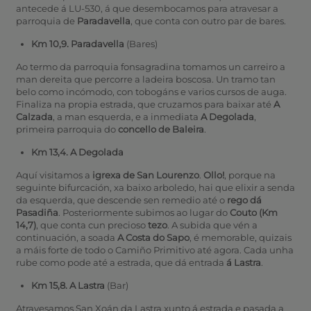
antecede á LU-530, á que desembocamos para atravesar a
parroquia de
Paradavella
, que conta con outro par de bares.
Km 10,9. Paradavella
(Bares)
Ao termo da parroquia fonsagradina tomamos un carreiro a
man dereita que percorre a ladeira boscosa. Un tramo tan
belo como incómodo, con tobogáns e varios cursos de auga.
Finaliza na propia estrada, que cruzamos para baixar até
A
Calzada
, a man esquerda, e a inmediata
A Degolada
,
primeira parroquia do
concello de Baleira
.
Km 13,4. A Degolada
Aquí visitamos a
igrexa de San Lourenzo
.
Ollo!
, porque na
seguinte bifurcación, xa baixo arboledo, hai que elixir a senda
da esquerda, que descende sen remedio até o
rego dá
Pasadiña
. Posteriormente subimos ao lugar do
Couto (Km
14,7)
, que conta cun precioso
tezo
. A subida que vén a
continuación, a soada
A Costa do Sapo
, é memorable, quizais
a máis forte de todo o Camiño Primitivo até agora. Cada unha
rube como pode até a estrada, que dá entrada
á Lastra
.
Km 15,8. A Lastra
(Bar)
Atravesamos San Xoán da Lastra xunto á estrada e pasada a