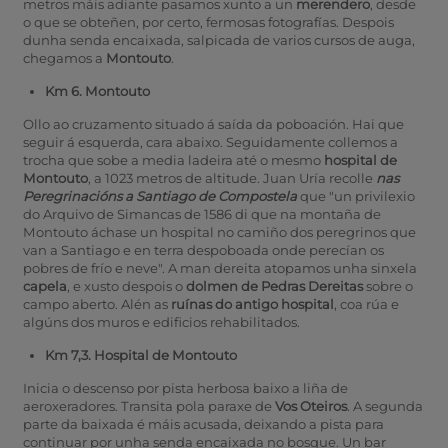
metros máis adiante pasamos xunto a un
merendero
, desde
o que se obteñen, por certo, fermosas fotografías. Despois
dunha senda encaixada, salpicada de varios cursos de auga,
chegamos a
Montouto
.
Km 6. Montouto
Ollo ao cruzamento situado á saída da poboación. Hai que
seguir á esquerda, cara abaixo. Seguidamente collemos a
trocha que sobe a media ladeira até o mesmo
hospital de
Montouto
, a 1023 metros de altitude. Juan Uría recolle
nas
Peregrinacións a Santiago de Compostela
que "un privilexio
do Arquivo de Simancas de 1586 di que na montaña de
Montouto áchase un hospital no camiño dos peregrinos que
van a Santiago e en terra despoboada onde perecían os
pobres de frío e neve". A man dereita atopamos unha sinxela
capela
, e xusto despois o
dolmen de Pedras Dereitas
sobre o
campo aberto. Alén as
ruínas do antigo hospital
, coa rúa e
algúns dos muros e edificios rehabilitados.
Km 7,3. Hospital de Montouto
Inicia o descenso por pista herbosa baixo a liña de
aeroxeradores. Transita pola paraxe de
Vos Oteiros
. A segunda
parte da baixada é máis acusada, deixando a pista para
continuar por unha senda encaixada no bosque. Un bar