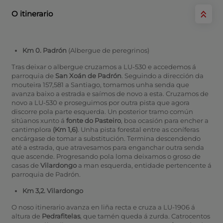
O itinerario
Km 0. Padrón
(Albergue de peregrinos)
Tras deixar o albergue cruzamos a LU-530 e accedemos á
parroquia de
San Xoán de Padrón
. Seguindo a dirección da
mouteira 157,581 a Santiago, tomamos unha senda que
avanza baixo a estrada e saímos de novo a esta. Cruzamos de
novo a LU-530 e proseguimos por outra pista que agora
discorre pola parte esquerda. Un posterior tramo común
sitúanos xunto á
fonte do Pasteiro
, boa ocasión para encher a
cantimplora
(Km 1,6)
. Unha pista forestal entre as coníferas
encárgase de tomar a substitución. Termina descendendo
até a estrada, que atravesamos para enganchar outra senda
que ascende. Progresando pola loma deixamos o groso de
casas de
Vilardongo
a man esquerda, entidade pertencente á
parroquia de Padrón.
Km 3,2. Vilardongo
O noso itinerario avanza en liña recta e cruza a LU-1906 á
altura de
Pedrafitelas
, que tamén queda á zurda. Catrocentos