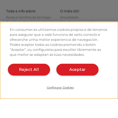
Toda a info sobre:
O máis útil:
Rutas e Camiños de Santiago
Actualidade
Camiño de Santiago en bicicleta
Consellos para o camiñante
Albergues
Como chegar ás saídas
En consumer.es utilizamos cookies propias e de terceiros
Monumentos
Como saír de Santiago
para asegurar que a web funciona de xeito correcto e
Foro
Calculadora
ofrecerche unha mellor experiencia de navegación.
Fotografías do Camiño de
Historia
Podes aceptar todas as cookies premendo o botón
Santiago
“Aceptar”, ou configuralas para escoller libremente as
que mellor se adaptan ás túas necesidades.
Hostaleiros:
Organiza e planifica o teu
camiño
Xestiona o teu Albergue
Dáte de alta no planificador
Dá de alta o teu Albergue
Reject All
Aceptar
Apps do camiño
Coñécenos:
Quen somos?
Instala a webapp
Escríbenos
Configurar Cookies