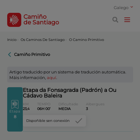
Galego
Camiño
de Santiago
Inicio
·
Os Caminos De Santiago ·
O Camino Primitivo
Camiño Primitivo
Artigo traducido por un sistema de tradución automática.
Máis información,
aquí
.
Etapa da Fonsagrada (Padrón) a Ou
Cádavo Baleira
KM
TEMPO
Dificultade
Albergues
23,4
06H 00’
MEDIA
3
Etapa
8
Dispoñible sen conexión