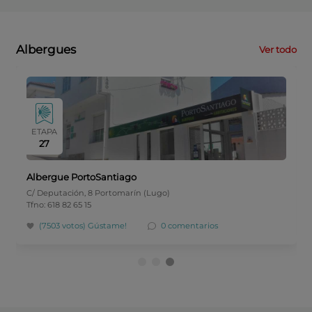
Albergues
Ver todo
ETAPA
27
Albergue PortoSantiago
C/ Deputación, 8 Portomarín (Lugo)
Tfno: 618 82 65 15
(7503 votos)
Gústame!
0 comentarios