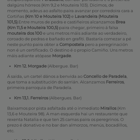
dalgúns hórreos (Km 9,2 e Mouteira 103). Dicimos, de
momento, adeus ao asfalto paira avanzar por corredoira cara a
Cortiñas
(Km 10 e Mouteira 102)
e
Lavandeira (Mouteira
101,5)
.Entre muros de pedra e castiñeiros alcanzamos
Brea
(Km 11,5 e Mouteira 100,5)
paira chegar, primeiro á falsa
mouteira dos 100
e uns metros máis adiante ao verdadeiro,
coroado de pedras e bañado en grafiti. Bastaría comezar a pé
neste punto paira obter a
Compostela
pero a peregrinación
non é un certificado. O destino é o propio Camiño. Uns metros
máis adiante atópase
Morgade
.
Km 12. Morgade
(Albergue. Bar)
Á saída, un cartel dános a benvida ao
Concello de Paradela
,
que toma a substitución do sarrián. Alcanzamos
Ferreiros
,
primeira parroquia de Paradela.
Km 13,1. Ferreiros
(Albergues. Bar)
Baixamos por pista asfaltada até o inmediato
Mirallos
(Km
13,6 e Mouteira 98). A man esquerda hai un restaurante que
rexenta Natalia e que ten 25 camas paira os peregrinos. O
prezo é donativo e no bar dan almorzos, menús, bocadillos,
etc.