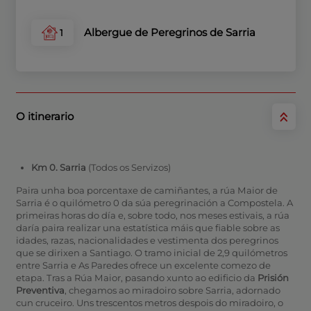
Albergue de Peregrinos de Sarria
1
O itinerario
Km 0. Sarria
(Todos os Servizos)
Paira unha boa porcentaxe de camiñantes, a rúa Maior de
Sarria é o quilómetro 0 da súa peregrinación a Compostela. A
primeiras horas do día e, sobre todo, nos meses estivais, a rúa
daría paira realizar una estatística máis que fiable sobre as
idades, razas, nacionalidades e vestimenta dos peregrinos
que se dirixen a Santiago. O tramo inicial de 2,9 quilómetros
entre Sarria e As Paredes ofrece un excelente comezo de
etapa. Tras a Rúa Maior, pasando xunto ao edificio da
Prisión
Preventiva
, chegamos ao miradoiro sobre Sarria, adornado
cun cruceiro. Uns trescentos metros despois do miradoiro, o