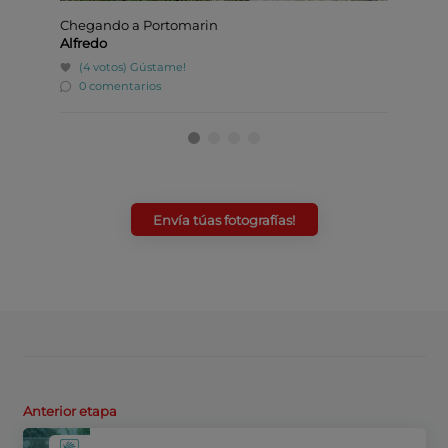
Chegando a Portomarin
Cemite
Alfredo
Alfred
(4 votos)
Gústame!
(0 v
0 comentarios
0 co
Envía túas fotografías!
Anterior etapa