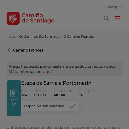
Galego
Camiño
de Santiago
Inicio
·
Os Caminos De Santiago ·
O Camino Francés
Camiño Francés
Artigo traducido por un sistema de tradución automática.
Máis información,
aquí
.
Etapa de Sarria a Portomarín
KM
TEMPO
Dificultade
Albergues
22,4
05H 00’
MEDIA
26
Etapa
27
Dispoñible sen conexión
Unha etapa que non defrauda nin ao peregrino por primeira