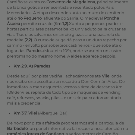
Camiño se xunta co
Convento da Magdalena
, principalmente
de fábrica gótica e renacentista e rexentado polos Pais
Mercedarios. A etapa descende xunto ao muro do cemiterio
até o
río Pequeno
, afluente do Sarria. O medieval
Ponche
Áspera
permite cruzalo
(Km 1,2)
.Xunto a pequenos prados e
hortas particulares pasamos baixo un viaduto paira cruzar as
vías. Tras elas salvamos un arroio grazas a una pasarela de
madeira
(2,2)
. O curso de auga dá paso a un duro repecho por
camiño - envolto por soberbios castiñeiros - que sobe até o
lugar das
Paredes
(Mouteira 109), onde se asenta un castro
prerromano do mesmo nome. A aldea aparece despois.
Km 2,9. As Paredes
Desde aquí, por pista veciñal, achegámonos até
Vilei
onde
nos recibe una escultura en recordo a Don Germán Arias. De
inmediato, a man esquerda, vemos a área de descanso Km
108 de Vilei, repleta de todo tipo de máquinas de vending:
café, refrescos, snacks, pilas... e un selo paira adornar aínda
máis a credencial.
Km 3,7. Vilei
(Albergue. Bar)
De novo por pista asfaltada progresamos até a parroquia de
Barbadelo
, un panel informativo fai recaer a nosa atención na
románica igrexa de Santiago
, a varios metros do Camiño.