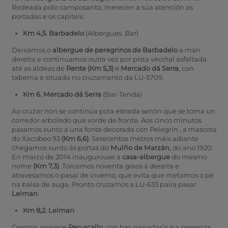
Rodeada polo camposanto, merecen a súa atención as
portadas e os capiteis.
Km 4,5. Barbadelo
(Albergues. Bar)
Deixamos o
albergue de peregrinos de Barbadelo
a man
dereita e continuamos outra vez por pista veciñal asfaltada
até as aldeas de
Rente (Km 5,3)
e
Mercado dá Serra
, con
taberna e situada no cruzamento da LU-5709.
Km 6. Mercado dá Serra
(Bar-Tenda)
Ao cruzar non se continúa pola estrada senón que se toma un
corredor arboledo que xorde de fronte. Aos cinco minutos
pasamos xunto a una fonte decorada con Pelegrín
, a mascota
do Xacobeo 93
(Km 6,6)
. Setecentos metros máis adiante
chegamos xunto ás portas do
Muíño de Marzán
, do ano 1920.
En marzo de 2014 inaugurouse a
casa-albergue
do mesmo
nome
(Km 7,3)
. Torcemos noventa graos á dereita e
atravesamos o pasal de inverno, que evita que metamos o pé
na balsa de auga. Pronto cruzamos a LU-633 paira pasar
Leiman
Km 8,2. Leiman
Despois aparece
Peruscallo
, con bar-panadaría
e a presenza