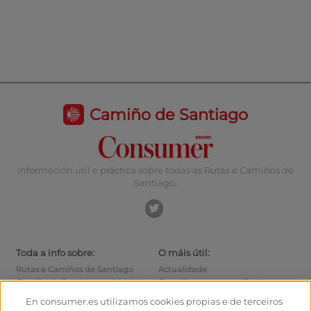
Camiño de Santiago
Información útil e práctica sobre todas as Rutas e Camiños de
Santiago.
Toda a info sobre:
O máis útil:
Rutas e Camiños de Santiago
Actualidade
Camiño de Santiago en bicicleta
Consellos para o camiñante
Albergues
Como chegar ás saídas
En consumer.es utilizamos cookies propias e de terceiros
Monumentos
Como saír de Santiago