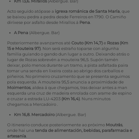
Km 13,6. Mirallos
(Albergue. Bar)
Acto seguido atópase a
igrexa románica de Santa María
, que
se baixou pedra a pedra desde Ferreiros en 1790. O Camiño
diríxese por asfalto desde Mirallos á
Pena
.
A Pena
(Albergue. Bar)
Posteriormente avanzamos até
Couto (Km 14,7)
e
Rozas (Km
15 e Mouteira 97)
. Non será estraño toparse con algunha
familia guiando o gando dun lugar a outro. Deixando atrás o
lugar de Rozas sobrevén a mouteira 96,5. Supón tamén
deixar, polo menos durante un tramo, a pista asfaltada paira
tomar una senda en lixeira costa ao abrigo dos carballos e
piñeiros. No primeiro cruzamento que se presenta seguimos
pola esquerda. A mouteira 95,5 anuncia a proximidade de
Moimentos
, aldea á que chegamos, tras deixar antes a man
esquerda una cruz de madeira enrolada con arame de espino
e cruzar a estrada LU-4203
(Km 16,4)
. Nuns minutos
chegamos a Mercadoiro
.
Km 16,8. Mercadoiro
(Albergue. Bar)
O itinerario conduce posteriormente ao próximo
Moutrás
,
onde hai una
tenda de alimentación, bebidas, parafarmacia e
artesanía
.