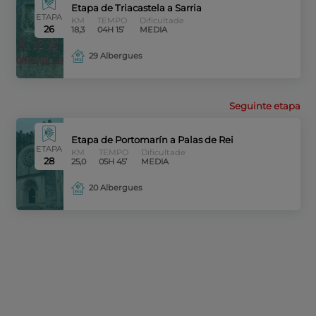
Etapa de Triacastela a Sarria
ETAPA
KM
TEMPO
Dificultade
26
18,3
04H 15’
MEDIA
29 Albergues
Seguinte etapa
Etapa de Portomarín a Palas de Rei
ETAPA
KM
TEMPO
Dificultade
28
25,0
05H 45’
MEDIA
20 Albergues