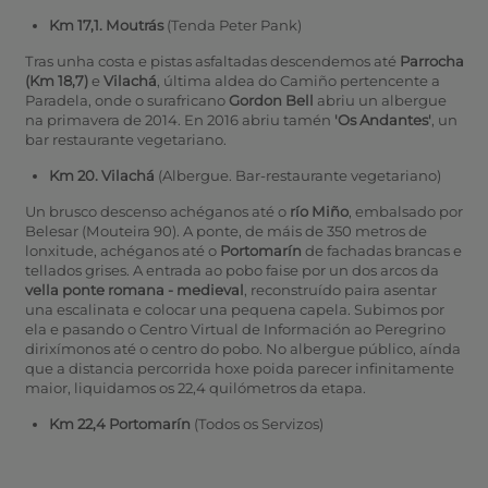
Km 17,1. Moutrás
(Tenda Peter Pank)
Tras unha costa e pistas asfaltadas descendemos até
Parrocha
(Km 18,7)
e
Vilachá
, última aldea do Camiño pertencente a
Paradela, onde o surafricano
Gordon Bell
abriu un albergue
na primavera de 2014. En 2016 abriu tamén
'Os Andantes'
, un
bar restaurante vegetariano.
Km 20. Vilachá
(Albergue. Bar-restaurante vegetariano)
Un brusco descenso achéganos até o
río Miño
, embalsado por
Belesar
(Mouteira 90). A ponte, de máis de 350 metros de
lonxitude, achéganos até o
Portomarín
de fachadas brancas e
tellados grises. A entrada ao pobo faise por un dos arcos da
vella ponte romana - medieval
, reconstruído paira asentar
una escalinata e colocar una pequena capela. Subimos por
ela e pasando o Centro Virtual de Información ao Peregrino
dirixímonos até o centro do pobo. No albergue público, aínda
que a distancia percorrida hoxe poida parecer infinitamente
maior, liquidamos os 22,4 quilómetros da etapa.
Km 22,4 Portomarín
(Todos os Servizos)