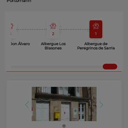
Portomarín
3
2
1
rgue Don Álvaro
Albergue Los
Albergue de
Blasones
Peregrinos de Sarria