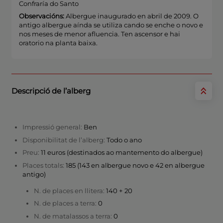
Confraría do Santo
Observacións:
Albergue inaugurado en abril de 2009. O
antigo albergue aínda se utiliza cando se enche o novo e
nos meses de menor afluencia. Ten ascensor e hai
oratorio na planta baixa.
Descripció de l’alberg
Impressió general:
Ben
Disponibilitat de l’alberg:
Todo o ano
Preu:
11 euros (destinados ao mantemento do albergue)
Places totals:
185 (143 en albergue novo e 42 en albergue
antigo)
N. de places en llitera:
140 + 20
N. de places a terra:
0
N. de matalassos a terra:
0