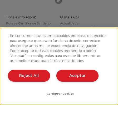
Toda a info sobre:
O máis útil:
Rutas e Camiños de Santiago
Actualidade
Camiño de Santiago en bicicleta
Consellos para o camiñante
Albergues
Como chegar ás saídas
En consumer.es utilizamos cookies propias e de terceiros
Monumentos
Como saír de Santiago
para asegurar que a web funciona de xeito correcto e
Foro
Calculadora
ofrecerche unha mellor experiencia de navegación.
Fotografías do Camiño de
Historia
Podes aceptar todas as cookies premendo o botón
Santiago
“Aceptar”, ou configuralas para escoller libremente as
que mellor se adaptan ás túas necesidades.
Hostaleiros:
Organiza e planifica o teu
camiño
Xestiona o teu Albergue
Dáte de alta no planificador
Dá de alta o teu Albergue
Reject All
Aceptar
Apps do camiño
Coñécenos:
Quen somos?
Instala a webapp
Escríbenos
Configurar Cookies