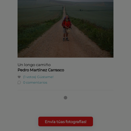
Carras
(1 votos)
0
come
Un longo camiño
Pedro Martínez Carrasco
(1 votos)
Gústame!
0 comentarios
Envía túas fotografías!