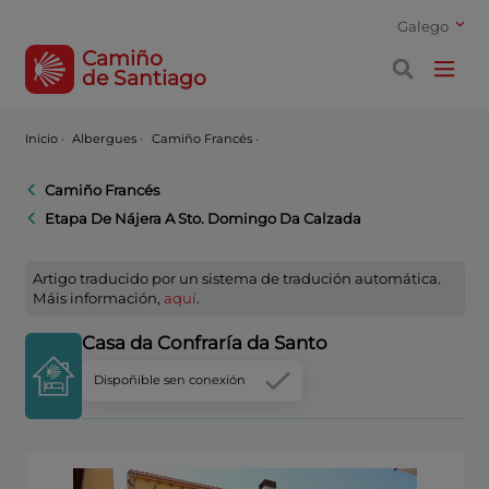
Galego
Camiño
de Santiago
Inicio
·
Albergues ·
Camiño Francés ·
Camiño Francés
Etapa De Nájera A Sto. Domingo Da Calzada
Artigo traducido por un sistema de tradución automática.
Máis información,
aquí
.
Casa da Confraría da Santo
Dispoñible sen conexión