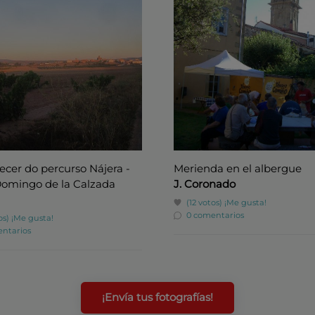
er do percurso Nájera -
Merienda en el albergue
Domingo de la Calzada
J. Coronado
(12 votos)
¡Me gusta!
0 comentarios
os)
¡Me gusta!
ntarios
¡Envía tus fotografías!