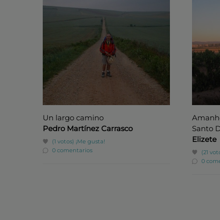
Un largo camino
Amanhec
Pedro Martínez Carrasco
Santo 
Elizete
(1 votos)
¡Me gusta!
0 comentarios
(21 vot
0 come