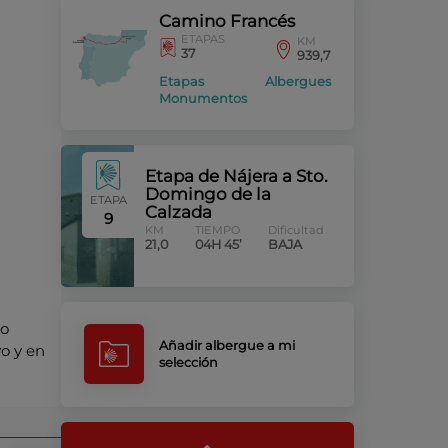
Camino Francés
ETAPAS
KM
37
939,7
Etapas
Albergues
Monumentos
Etapa de Nájera a Sto.
Domingo de la
ETAPA
Calzada
9
KM
TIEMPO
Dificultad
21,0
04H 45’
BAJA
io
Añadir albergue a mi
o y en
selección