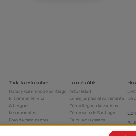
Toda la info sobre:
Lo más útil:
Hos
Rutas y Caminos de Santiago
Actualidad
Gest
El Camino en Bici
Consejos para el caminante
Da d
Albergues
Cómo llegar a las salidas
Monumentos
Cómo salir de Santiago
Con
Foro de caminantes
Calcula tus gastos
¿Qu
Fotografías de los peregrinos
Historia
Con