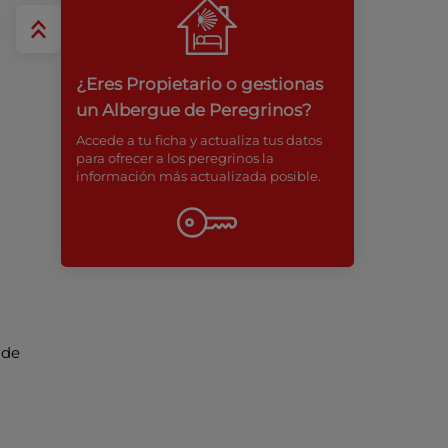
¿Eres Propietario o gestionas
un Albergue de Peregrinos?
Accede a tu ficha y actualiza tus datos
para ofrecer a los peregrinos la
información más actualizada posible.
 de