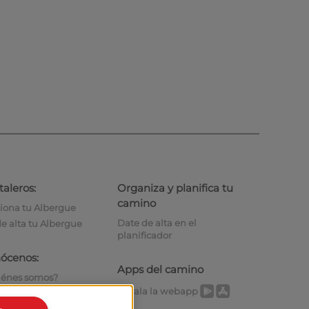
taleros:
Organiza y planifica tu
camino
iona tu Albergue
Date de alta en el
e alta tu Albergue
planificador
ócenos:
Apps del camino
iénes somos?
Instala la webapp
tacto