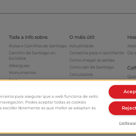
Toda a info sobre:
O máis útil:
Host
Rutas e Camiños de Santiago
Actualidade
Xest
Camiño de Santiago en
Consellos para o camiñante
Dá d
bicicleta
Como chegar ás saídas
Albergues
Como saír de Santiago
Coñ
Monumentos
Calculadora
Que
Foro
Historia
Escr
Fotografías do Camiño de
Acep
Santiago
erceiros para asegurar que a web funciona de xeito
 navegación. Podes aceptar todas as cookies
Reject
 escoller libremente as que mellor se adaptan ás
Configura