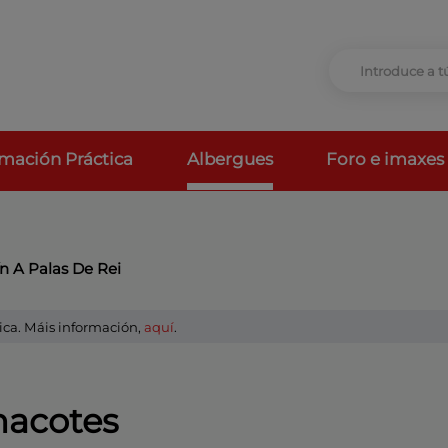
rmación Práctica
Albergues
Foro e imaxes
n A Palas De Rei
ica. Máis información,
aquí
.
hacotes