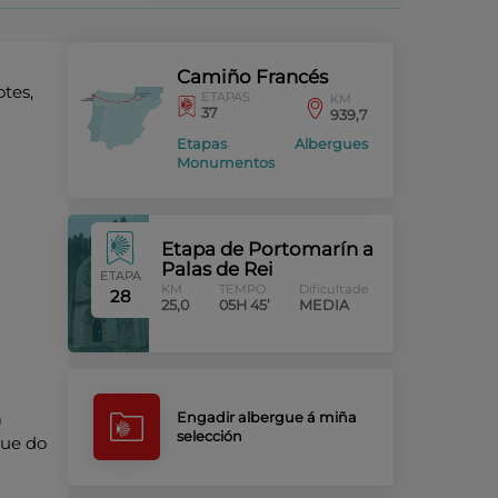
Camiño Francés
otes,
ETAPAS
KM
37
939,7
Etapas
Albergues
Monumentos
Etapa de Portomarín a
Palas de Rei
ETAPA
KM
TEMPO
Dificultade
28
25,0
05H 45’
MEDIA
a
Engadir albergue á miña
selección
gue do