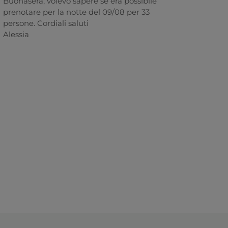
Buonasera, volevo sapere se era possibile
prenotare per la notte del 09/08 per 33
persone. Cordiali saluti
Alessia