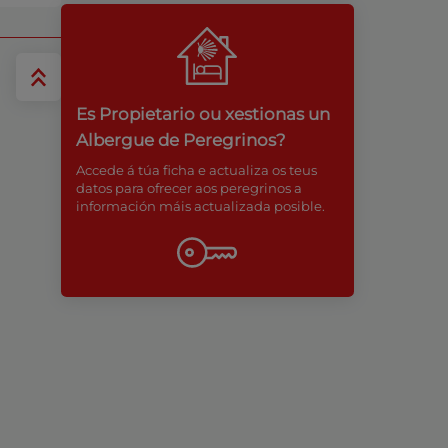
Es Propietario ou xestionas un
Albergue de Peregrinos?
Accede á túa ficha e actualiza os teus
datos para ofrecer aos peregrinos a
información máis actualizada posible.