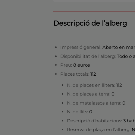
Descripció de l’alberg
Impressió general:
Aberto en mar
Disponibilitat de l’alberg:
Todo o 
Preu:
8 euros
Places totals:
112
N. de places en llitera:
112
N. de places a terra:
0
N. de matalassos a terra:
0
N. de llits:
0
Descripció d’habitacions:
3 hab
Reserva de plaça en l’alberg:
N