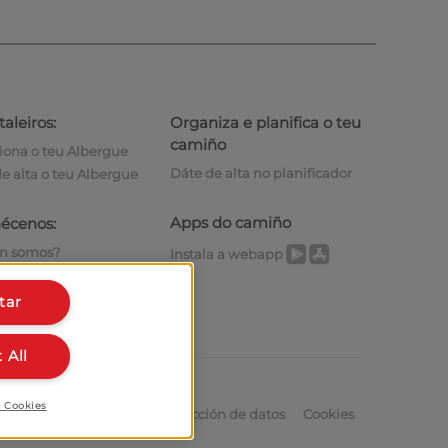
aleiros:
Organiza e planifica o teu
camiño
iona o teu Albergue
Dáte de alta no planificador
e alta o teu Albergue
Apps do camiño
écenos:
n somos?
Instala a webapp
íbenos
tar
 All
r Cookies
Aviso legal
Política de protección de datos
Cookies