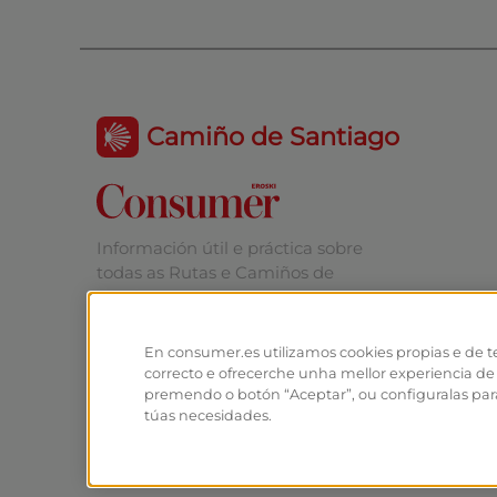
Camiño de Santiago
Información útil e práctica sobre
todas as Rutas e Camiños de
Santiago.
En consumer.es utilizamos cookies propias e de t
correcto e ofrecerche unha mellor experiencia de
premendo o botón “Aceptar”, ou configuralas para
túas necesidades.
© Fundación EROSKI