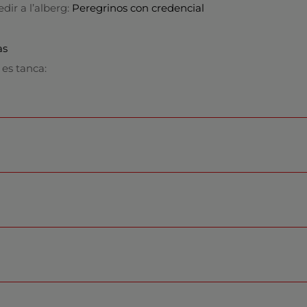
dir a l’alberg:
Peregrinos con credencial
as
 es tanca: