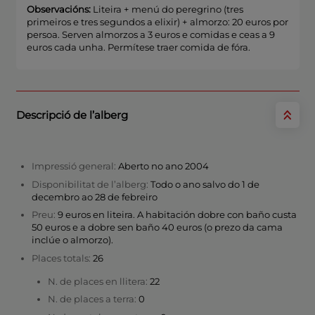
Observacións:
Liteira + menú do peregrino (tres
primeiros e tres segundos a elixir) + almorzo: 20 euros por
persoa. Serven almorzos a 3 euros e comidas e ceas a 9
euros cada unha. Permítese traer comida de fóra.
Descripció de l’alberg
Impressió general:
Aberto no ano 2004
Disponibilitat de l’alberg:
Todo o ano salvo do 1 de
decembro ao 28 de febreiro
Preu:
9 euros en liteira. A habitación dobre con baño custa
50 euros e a dobre sen baño 40 euros (o prezo da cama
inclúe o almorzo).
Places totals:
26
N. de places en llitera:
22
N. de places a terra:
0