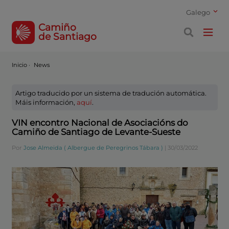
Galego
Camiño
de Santiago
Inicio
·
News
Artigo traducido por un sistema de tradución automática.
Máis información,
aquí
.
VIN encontro Nacional de Asociacións do
Camiño de Santiago de Levante-Sueste
Por
Jose Almeida ( Albergue de Peregrinos Tábara )
|
30/03/2022