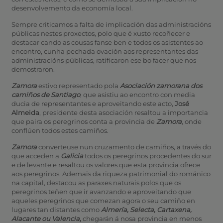
desenvolvemento da economía local.
Sempre criticamos a falta de implicación das administracións
públicas nestes proxectos, polo que é xusto recoñecer e
destacar cando as cousas fanse ben e todos os asistentes ao
encontro, cunha pechada ovación aos representantes das
administracións públicas, ratificaron ese bo facer que nos
demostraron.
Zamora
estivo representado pola
Asociación zamorana dos
camiños de Santiago
, que asistiu ao encontro con media
ducia de representantes e aproveitando este acto,
José
Almeida
, presidente desta asociación resaltou a importancia
que paira os peregrinos conta a provincia de
Zamora
, onde
conflúen todos estes camiños.
Zamora
converteuse nun cruzamento de camiños, a través do
que acceden a
Galicia
todos os peregrinos procedentes do sur
e de levante e resaltou os valores que esta provincia ofrece
aos peregrinos. Ademais da riqueza patrimonial do románico
na capital, destacou as paraxes naturais polos que os
peregrinos teñen que ir avanzando e aproveitando que
aqueles peregrinos que comezan agora o seu camiño en
lugares tan distantes como
Almería, Selecta, Cartaxena,
Alacante ou Valencia,
chegarán á nosa provincia en menos