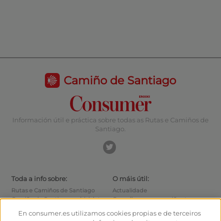
Camiño de Santiago
Información útil e práctica sobre todas as Rutas e Camiños de
Santiago.
Toda a info sobre:
O máis útil:
Rutas e Camiños de Santiago
Actualidade
Camiño de Santiago en bicicleta
Consellos para o camiñante
Albergues
Como chegar ás saídas
En consumer.es utilizamos cookies propias e de terceiros
Monumentos
Como saír de Santiago