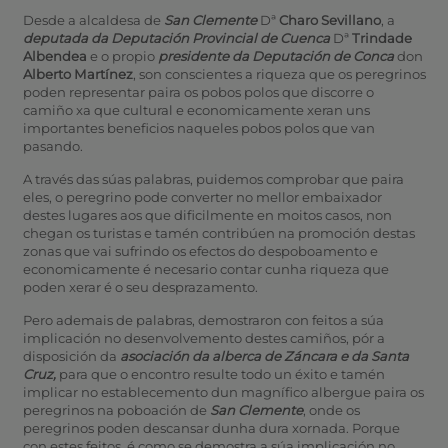
Desde a alcaldesa de
San Clemente
Dª
Charo Sevillano
, a
deputada da Deputación Provincial de Cuenca
Dª
Trindade
Albendea
e o propio
presidente da Deputación de Conca
don
Alberto Martínez
, son conscientes a riqueza que os peregrinos
poden representar paira os pobos polos que discorre o
camiño xa que cultural e economicamente xeran uns
importantes beneficios naqueles pobos polos que van
pasando.
A través das súas palabras, puidemos comprobar que paira
eles, o peregrino pode converter no mellor embaixador
destes lugares aos que dificilmente en moitos casos, non
chegan os turistas e tamén contribúen na promoción destas
zonas que vai sufrindo os efectos do despoboamento e
economicamente é necesario contar cunha riqueza que
poden xerar é o seu desprazamento.
Pero ademais de palabras, demostraron con feitos a súa
implicación no desenvolvemento destes camiños, pór a
disposición da
asociación da alberca de Záncara e da Santa
Cruz,
para que o encontro resulte todo un éxito e tamén
implicar no establecemento dun magnífico albergue paira os
peregrinos na poboación de
San Clemente
, onde os
peregrinos poden descansar dunha dura xornada. Porque
con estes feitos, é como se demostra a súa implicación no