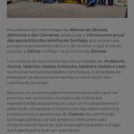
Nas poboacións manchegas da
Alberca de Záncara,
Belmonte e San Clemente
, celebrouse o
VIN encontro anual
das asociacións dos camiños de Santiago,
que acollen aos
peregrinos procedentes do sur e de levante, e que antes de
acceder a
Galicia
conflúen na provincia de
Zamora
.
Una vintena de asociacións das comunidades
de:
Andalucía,
Murcia, Valencia, Castela
-
A Mancha, Madrid e Castela e León,
reuníronse nestas localidades manchegas, co propósito de
establecer os obxectivos tendentes á reactivación dos
camiños de Santiago.
Resultou un encontro gratamente enriquecedor, que nos
permitiu ese reencontro necesario de moitos dos
representantes das asociacións que alí nos atopabamos e
sobre todo, comprobar a implicación das administracións
públicas locais e provinciais de
Cuenca
nos camiños de
Santiago, porque coa súa presenza ratificaron o seu
compromiso en favor do que os peregrinos poden achegar
aos lugares polos que van avanzando.