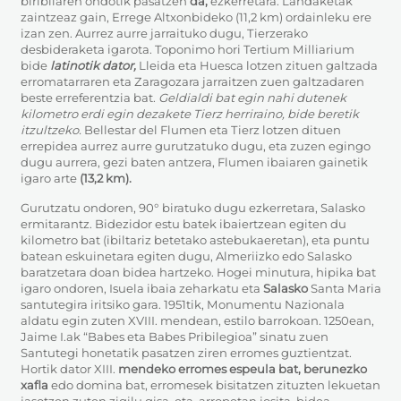
biribilaren ondotik pasatzen
da,
ezkerretara. Landaketak
zaintzeaz gain, Errege Altxonbideko (11,2 km) ordainleku ere
izan zen.
Aurrez aurre jarraituko dugu, Tierzerako
desbideraketa igarota. Toponimo hori Tertium Milliarium
bide
latinotik dator,
Lleida eta Huesca lotzen zituen galtzada
erromatarraren eta Zaragozara jarraitzen zuen galtzadaren
beste erreferentzia bat.
Geldialdi bat egin nahi dutenek
kilometro erdi egin dezakete Tierz herriraino, bide beretik
itzultzeko.
Bellestar del Flumen eta Tierz lotzen dituen
errepidea aurrez aurre gurutzatuko dugu, eta zuzen egingo
dugu aurrera, gezi baten antzera, Flumen ibaiaren gainetik
igaro arte
(13,2 km).
Gurutzatu ondoren, 90° biratuko dugu ezkerretara, Salasko
ermitarantz. Bidezidor estu batek ibaiertzean egiten du
kilometro bat (ibiltariz betetako astebukaeretan), eta puntu
batean eskuinetara egiten dugu, Almeriizko edo Salasko
baratzetara doan bidea hartzeko. Hogei minutura, hipika bat
igaro ondoren, Isuela ibaia zeharkatu eta
Salasko
Santa Maria
santutegira iritsiko gara.
1951tik, Monumentu Nazionala
aldatu egin zuten XVIII. mendean, estilo barrokoan. 1250ean,
Jaime I.ak “Babes eta Babes Pribilegioa” sinatu zuen
Santutegi honetatik pasatzen ziren erromes guztientzat.
Hortik dator XIII.
mendeko erromes espeula bat, berunezko
xafla
edo domina bat, erromesek bisitatzen zituzten lekuetan
jasotzen zuten zigilu gisa, eta, arropetan josita, bidea