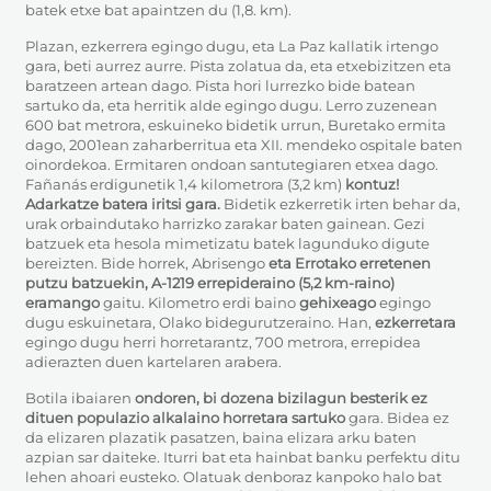
batek etxe bat apaintzen du (1,8. km).
Plazan, ezkerrera egingo dugu, eta La Paz kallatik irtengo
gara, beti aurrez aurre. Pista zolatua da, eta etxebizitzen eta
baratzeen artean dago. Pista hori lurrezko bide batean
sartuko da, eta herritik alde egingo dugu. Lerro zuzenean
600 bat metrora, eskuineko bidetik urrun, Buretako ermita
dago, 2001ean zaharberritua eta XII. mendeko ospitale baten
oinordekoa. Ermitaren ondoan santutegiaren etxea dago.
Fañanás erdigunetik 1,4 kilometrora (3,2 km)
kontuz!
Adarkatze batera iritsi gara.
Bidetik ezkerretik irten behar da,
urak orbaindutako harrizko zarakar baten gainean. Gezi
batzuek eta hesola mimetizatu batek lagunduko digute
bereizten. Bide horrek, Abrisengo
eta Errotako erretenen
putzu batzuekin, A-1219 errepideraino (5,2 km-raino)
eramango
gaitu. Kilometro erdi baino
gehixeago
egingo
dugu eskuinetara, Olako bidegurutzeraino. Han,
ezkerretara
egingo dugu herri horretarantz, 700 metrora, errepidea
adierazten duen kartelaren arabera.
Botila ibaiaren
ondoren, bi dozena bizilagun besterik ez
dituen populazio alkalaino horretara sartuko
gara. Bidea ez
da elizaren plazatik pasatzen, baina elizara arku baten
azpian sar daiteke. Iturri bat eta hainbat banku perfektu ditu
lehen ahoari eusteko. Olatuak denboraz kanpoko halo bat