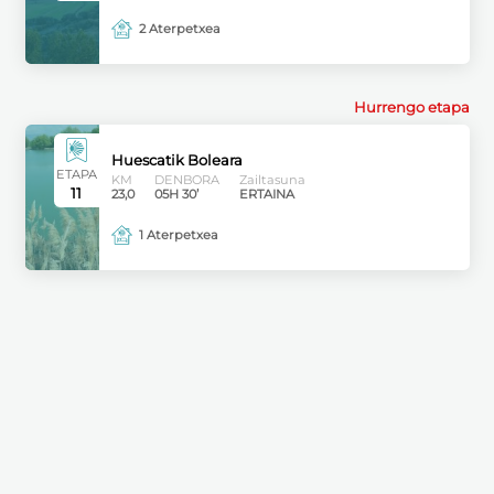
2 Aterpetxea
Hurrengo etapa
Huescatik Boleara
ETAPA
KM
DENBORA
Zailtasuna
11
23,0
05H 30’
ERTAINA
1 Aterpetxea