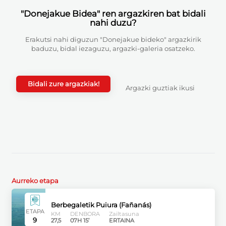
"Donejakue Bidea" ren argazkiren bat bidali
nahi duzu?
Erakutsi nahi diguzun "Donejakue bideko" argazkirik
baduzu, bidal iezaguzu, argazki-galeria osatzeko.
Bidali zure argazkiak!
Argazki guztiak ikusi
Aurreko etapa
Berbegaletik Puiura (Fañanás)
ETAPA
KM
DENBORA
Zailtasuna
9
27,5
07H 15’
ERTAINA