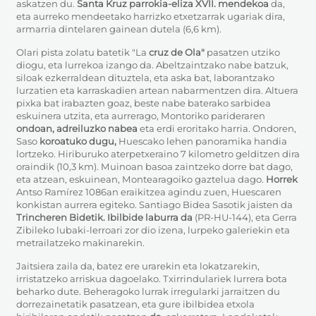
askatzen du.
Santa Kruz parrokia-eliza XVII. mendekoa
da,
eta aurreko mendeetako harrizko etxetzarrak ugariak dira,
armarria dintelaren gainean dutela (6,6 km).
Olari pista zolatu batetik "La
cruz de Ola"
pasatzen utziko
diogu, eta lurrekoa izango da. Abeltzaintzako nabe batzuk,
siloak ezkerraldean dituztela, eta aska bat, laborantzako
lurzatien eta karraskadien artean nabarmentzen dira. Altuera
pixka bat irabazten goaz, beste nabe baterako sarbidea
eskuinera utzita, eta aurrerago, Montoriko parideraren
ondoan, adreiluzko nabea
eta erdi eroritako harria. Ondoren,
Saso
koroatuko dugu,
Huescako lehen panoramika handia
lortzeko. Hiriburuko aterpetxeraino 7 kilometro gelditzen dira
oraindik (10,3 km).
Muinoan basoa zaintzeko dorre bat dago,
eta atzean, eskuinean, Montearagoiko gaztelua dago.
Horrek
Antso Ramírez 1086an eraikitzea agindu zuen, Huescaren
konkistan aurrera egiteko. Santiago Bidea Sasotik jaisten da
Trincheren Bidetik. Ibilbide laburra da
(PR-HU-144), eta Gerra
Zibileko lubaki-lerroari zor dio izena, lurpeko galeriekin eta
metrailatzeko makinarekin.
Jaitsiera zaila da, batez ere urarekin eta lokatzarekin,
irristatzeko arriskua dagoelako. Txirrindulariek lurrera bota
beharko dute. Beheragoko lurrak irregularki jarraitzen du
dorrezainetatik pasatzean, eta gure ibilbidea etxola