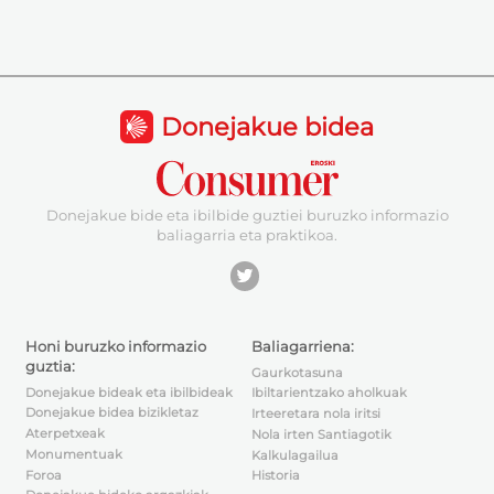
Donejakue bidea
Donejakue bide eta ibilbide guztiei buruzko informazio
baliagarria eta praktikoa.
Honi buruzko informazio
Baliagarriena:
guztia:
Gaurkotasuna
Donejakue bideak eta ibilbideak
Ibiltarientzako aholkuak
Donejakue bidea bizikletaz
Irteeretara nola iritsi
Aterpetxeak
Nola irten Santiagotik
Monumentuak
Kalkulagailua
Foroa
Historia