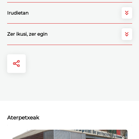
Irudietan
Zer ikusi, zer egin
Aterpetxeak