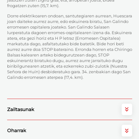
frogatzen zuten (15,7. km).
Dorre elektrikoaren ondoan, santutegiaren aurrean, Huescara
joan daiteke aurrez aurre, edo eskuinera biratu, San Galindo
erromesen ospitalera joateko. San Galindo Salasen
lurperatuta dagoen erromes-ospitalearen izena da. Eskuinera
atera, eta gezi horiz eta H P letraz (Erromesen Ospitalea)
markatuta dago, asfaltatutako bide batetik. Bide hori beti
aurrez aurre doa STOP bateraino. Erronda horren eta Chiringo
Balsas kalearen arteko bidegurutzean dago, STOP
eskuinerantz biratuko dugu, aurrez aurre jarraituko dugu
biribilgunearen atzetik, eta ezkerreko zubi-zulotik (Nuestra
Señora de Huín) desbideratuko gara. 34. zenbakian dago San
Galindo erromesen aterpea (17,4. km).
Zailtasunak
Oharrak