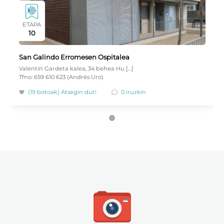
ETAPA
10
San Galindo Erromesen Ospitalea
Valentín Gardeta kalea, 34 behea Hu […]
Tfno: 659 610 623 (Andrés Uro)
(19 botoak)
Atsegin dut!
0 iruzkin