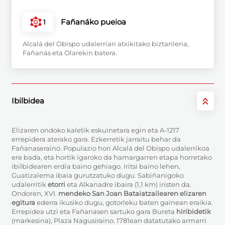
Fañanáko pueioa
1
Alcalá del Obispo udalerriari atxikitako biztanleria,
Fañanás eta Olarekin batera.
Ibilbidea
Elizaren ondoko kaletik eskuinetara egin eta A-1217
errepidera aterako gara. Ezkerretik jarraitu behar da
Fañanaseraino. Populazio hori Alcalá del Obispo udalerrikoa
ere bada, eta hortik igaroko da hamargarren etapa horretako
ibilbidearen erdia baino gehiago. Iritsi baino lehen,
Guatizalema ibaia gurutzatuko dugu. Sabiñanigoko
udalerritik
etorri
eta Alkanadre ibaira (1,1 km) iristen da.
Ondoren, XVI.
mendeko San Joan Bataiatzailearen elizaren
egitura
ederra ikusiko dugu, gotorleku baten gainean eraikia.
Errepidea utzi eta Fañanasen sartuko gara Bureta
hiribidetik
(markesina), Plaza Nagusiraino. 1781ean datatutako armarri