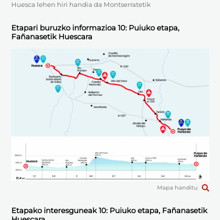
Huesca lehen hiri handia da Montserratetik
Etapari buruzko informazioa 10: Puiuko etapa,
Fañanasetik Huescara
Mapa handitu
Etapako interesguneak 10: Puiuko etapa, Fañanasetik
Huescara