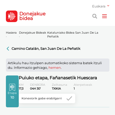
Euskara
Donejakue
bidea
Hasiera
Donejakue Bideak
Kataluniako Bidea San Juan De La
·
·
Peñatik
Camino Catalán, San Juan De La Peñatik
Artikulu hau itzulpen automatikoko sistema batek itzuli
du. Informazio gehiago,
hemen
.
Puiuko etapa, Fañanasetik Huescara
KM
DENBORA
Zailtasuna
Aterpetxeak
17,3
04H 30’
TXIKIA
1
Etapa
10
Konexiorik gabe erabilgarri