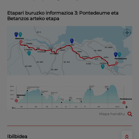
Etapari buruzko informazioa 3: Pontedeume eta
Betanzos arteko etapa
Mapa handitu
Ibilbidea