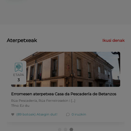
Aterpetxeak
Ikusi denak
ETAPA
3
Erromesen aterpetxea Casa da Pescadería de Betanzos
Rúa Pescadería, Rúa Ferreirosekin i […]
Tfno: Ez du
(89 botoak)
Atsegin dut!
0 iruzkin