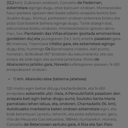
(12,2
km).
Zubiaren ondoren, Concello
de Padernen,
ezkerretara
egingo dugu, etxe batzuen ondoan. Monteceloko
haur-parkera igotzen den beste asfalto-arrapala bortitz bat
ikusiko dugu.
Kontuz, parkearen ondoan ezkerrera biratu eta
pista itzal batetik behera egingo dugu. Tarte atsegin bat,
eskuinetara biratu ondoren, Monteceloraino igotzen dena.
Han, San
Pantaleón das Viñas elizaren (portada erromanikoa
gordetzen du) eta
jauregiaren (14,1. km) artetik
pasatzen
gara.
80 metrora, Trasmilera
iritsiko gara, eta ezkerretara egingo
dugu bira, hurrengo
Os
Barreirosera iristeko.
Adi! puntu
horretan, ibilbideak 90º biratzen du eskuinerantz, eta oso
erraza da alde egin eta aurrera jarraitzea. Porto
de
Abaixoraino jaitsiko gara, Navedo
kafetegiaren parean, N-651
errepidearen ondoan.
15
km. Abaixoko atea (taberna-jatetxea)
120 metro egin behar ditugu bazterbidetik, eta N-651
errepidea
ezkerretik utzi. Hala,
A
Penoubiñatik pasatzen den
arrapala bati egin behar diogu aurre, Soutoko Santa Maria
parrokiako
lehen
lekua, eta, ondoren, Chantadatik (16. km).
Autobuseko markesina baten ondoan ezkerretara
egin, eta
bide belartsuari jarraitu, lehenik, eta pista asfaltatuari, gero,
Vila de Meus eta Gas lekuetara, 1884ko iturriarekin.
Horrela,
Concello
de Betanzosen sartuko gara,
A Rúa eta San
Paio