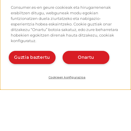
Donejakue bideak eta ibilbideak
Ibiltarientzako aholkuak
Consumer.es-en geure cookieak eta hirugarrenenak
Donejakue bidea bizikletaz
Irteeretara nola iritsi
erabiltzen ditugu, webguneak modu egokian
Aterpetxeak
Nola irten Santiagotik
funtzionatzen duela ziurtatzeko eta nabigazio-
Monumentuak
Kalkulagailua
esperientzia hobea eskaintzeko. Cookie guztiak onar
Foroa
Historia
ditzakezu “Onartu” botoia sakatuz, edo zure beharretara
Donejakue bideko argazkiak
hobekien egokitzen direnak hauta ditzakezu, cookiak
konfiguratuz.
Ostalariak:
Antolatu eta planifikatu zure
bidea
Kudeatu zure aterpea
Eman alta planifikatzailean
Eman alta zure aterpeari
Guztia baztertu
Onartu
Bideko aplikazioak
Ezagut gaitzazu:
Nor gara?
Instalatu webapp-a
Harremanetarako
Cookieen konfigurazioa
© EROSKI Fundazioa
Lege oharra
Datuak babesteko politika
Cookieak