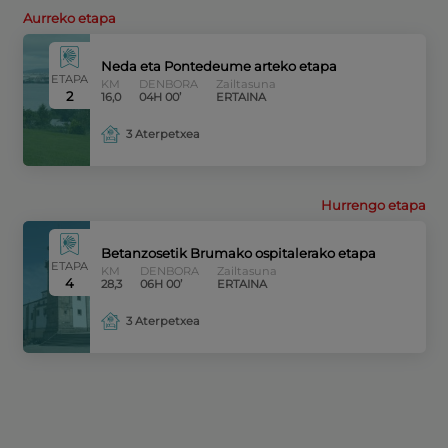
Aurreko etapa
Neda eta Pontedeume arteko etapa
ETAPA
KM
DENBORA
Zailtasuna
2
16,0
04H 00’
ERTAINA
3 Aterpetxea
Hurrengo etapa
Betanzosetik Brumako ospitalerako etapa
ETAPA
KM
DENBORA
Zailtasuna
4
28,3
06H 00’
ERTAINA
3 Aterpetxea