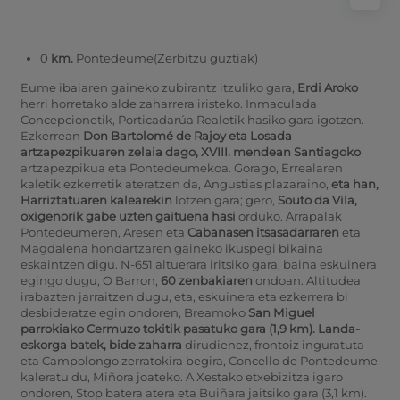
0
km.
Pontedeume(Zerbitzu guztiak)
Eume ibaiaren gaineko zubirantz itzuliko gara,
Erdi Aroko
herri horretako alde zaharrera iristeko. Inmaculada
Concepcionetik, Porticadarúa Realetik hasiko gara igotzen.
Ezkerrean
Don Bartolomé de Rajoy eta Losada
artzapezpikuaren zelaia dago,
XVIII. mendean Santiagoko
artzapezpikua eta Pontedeumekoa. Gorago, Errealaren
kaletik ezkerretik ateratzen da, Angustias plazaraino,
eta han,
Harriztatuaren kalearekin
lotzen gara; gero,
Souto da Vila,
oxigenorik gabe uzten gaituena hasi
orduko. Arrapalak
Pontedeumeren, Aresen eta
Cabanasen itsasadarraren
eta
Magdalena hondartzaren gaineko ikuspegi bikaina
eskaintzen digu. N-651 altuerara iritsiko gara, baina eskuinera
egingo dugu, O Barron,
60 zenbakiaren
ondoan. Altitudea
irabazten jarraitzen dugu, eta, eskuinera eta ezkerrera bi
desbideratze egin ondoren, Breamoko
San
Miguel
parrokiako Cermuzo tokitik pasatuko gara (1,9 km). Landa-
eskorga batek, bide zaharra
dirudienez, frontoiz inguratuta
eta Campolongo zerratokira begira, Concello de Pontedeume
kaleratu du, Miñora joateko.
A Xestako etxebizitza igaro
ondoren, Stop batera atera eta Buiñara jaitsiko gara (3,1 km).