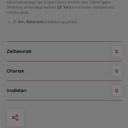
eskuinetara egingo dugu Castro orrotik, eta, Udala igaro
ondoren, Arrandegi kaleko
(21. km)
erromesen aterpetxera
iritsiko gara.
21.
km. Betanzos
(zerbitzu guztiak)
Zailtasunak
Oharrak
Irudietan