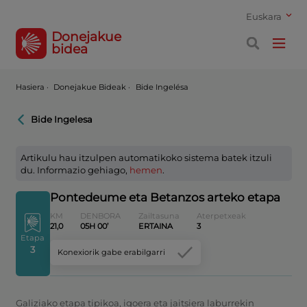
Euskara
Donejakue
bidea
Hasiera
·
Donejakue Bideak ·
Bide Ingelésa
Bide Ingelesa
Artikulu hau itzulpen automatikoko sistema batek itzuli
du. Informazio gehiago,
hemen
.
Pontedeume eta Betanzos arteko etapa
KM
DENBORA
Zailtasuna
Aterpetxeak
21,0
05H 00’
ERTAINA
3
Etapa
3
Konexiorik gabe erabilgarri
Galiziako etapa tipikoa, igoera eta jaitsiera laburrekin