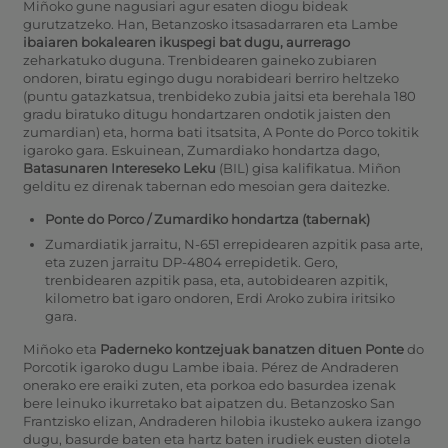
Miñoko gune nagusiari agur esaten diogu bideak
gurutzatzeko. Han, Betanzosko itsasadarraren eta Lambe
ibaiaren bokalearen ikuspegi bat dugu, aurrerago
zeharkatuko duguna. Trenbidearen gaineko zubiaren
ondoren, biratu egingo dugu norabideari berriro heltzeko
(puntu gatazkatsua, trenbideko zubia jaitsi eta berehala 180
gradu biratuko ditugu hondartzaren ondotik jaisten den
zumardian) eta, horma bati itsatsita, A Ponte do Porco tokitik
igaroko gara.
Eskuinean, Zumardiako hondartza dago,
Batasunaren Intereseko Leku
(BIL) gisa kalifikatua.
Miñon
gelditu ez direnak tabernan edo mesoian gera daitezke.
Ponte do Porco / Zumardiko hondartza (tabernak)
Zumardiatik jarraitu, N-651 errepidearen azpitik pasa arte,
eta zuzen jarraitu DP-4804 errepidetik. Gero,
trenbidearen azpitik pasa, eta, autobidearen azpitik,
kilometro bat igaro ondoren, Erdi Aroko zubira iritsiko
gara.
Miñoko eta
Paderneko kontzejuak
banatzen dituen Ponte
do
Porcotik igaroko dugu Lambe ibaia.
Pérez de Andraderen
onerako ere eraiki zuten, eta porkoa edo basurdea izenak
bere leinuko ikurretako bat aipatzen du. Betanzosko San
Frantzisko elizan, Andraderen hilobia ikusteko aukera izango
dugu, basurde baten eta hartz baten irudiek eusten diotela