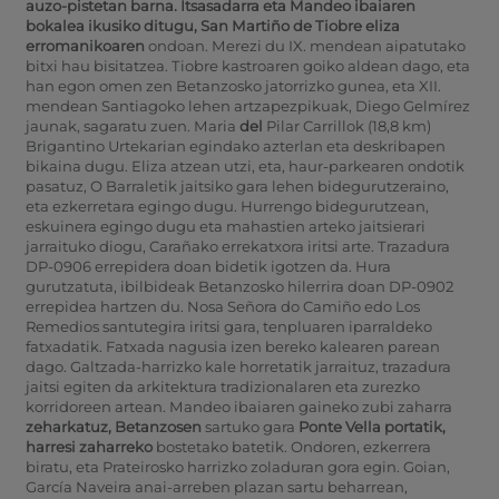
auzo-pistetan
barna.
Itsasadarra eta
Mandeo ibaiaren
bokalea ikusiko ditugu, San Martiño de Tiobre eliza
erromanikoaren
ondoan.
Merezi du IX. mendean aipatutako
bitxi hau bisitatzea. Tiobre kastroaren goiko aldean dago, eta
han egon omen zen Betanzosko jatorrizko gunea, eta XII.
mendean Santiagoko lehen artzapezpikuak, Diego Gelmírez
jaunak, sagaratu zuen.
Maria
del
Pilar Carrillok (18,8 km)
Brigantino Urtekarian egindako azterlan eta deskribapen
bikaina dugu.
Eliza atzean utzi, eta, haur-parkearen ondotik
pasatuz, O Barraletik jaitsiko gara lehen bidegurutzeraino,
eta ezkerretara egingo dugu. Hurrengo bidegurutzean,
eskuinera egingo dugu eta mahastien arteko jaitsierari
jarraituko diogu, Carañako errekatxora iritsi arte. Trazadura
DP-0906 errepidera doan bidetik igotzen da. Hura
gurutzatuta, ibilbideak Betanzosko hilerrira doan DP-0902
errepidea hartzen du. Nosa Señora do Camiño edo Los
Remedios santutegira iritsi gara, tenpluaren iparraldeko
fatxadatik. Fatxada nagusia izen bereko kalearen parean
dago. Galtzada-harrizko kale horretatik jarraituz, trazadura
jaitsi egiten da arkitektura tradizionalaren eta zurezko
korridoreen artean. Mandeo ibaiaren gaineko zubi zaharra
zeharkatuz, Betanzosen
sartuko gara
Ponte
Vella portatik,
harresi zaharreko
bostetako batetik. Ondoren, ezkerrera
biratu, eta Prateirosko harrizko zoladuran gora egin.
Goian,
García Naveira anai-arreben plazan sartu beharrean,