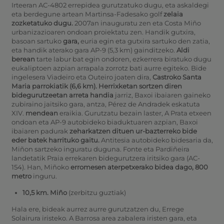
Irteeran AC-4802 errepidea gurutzatuko dugu, eta askaldegi
eta berdegune artean Martinsa-Fadesako golf
zelaia
zozketatuko dugu.
2007an inauguratu zen eta Costa Miño
urbanizazioaren ondoan proiektatu zen. Handik gutxira,
basoan sartuko
gara,
euria egin eta gutxira sartuko den zatia,
eta handik aterako gara AP-9 (5,3 km) gainditzeko.
Aldi
berean
tarte labur bat egin ondoren, ezkerrera biratuko dugu
eukaliptoen azpian arrapala zorrotz bati aurre egiteko. Bide
ingelesera Viadeiro eta Outeiro joaten dira,
Castroko
Santa
Maria parrokiatik (6,6 km). Herrixketan sortzen diren
bidegurutzeetan arreta handia
jarriz, Baxoi ibaiaren gaineko
zubiraino jaitsiko gara, antza, Pérez de Andradek eskatuta
XIV.
mendean
eraikia. Gurutzatu bezain laster, A Prata etxeen
ondoan eta AP-9 autobideko biaduktuaren azpian, Baxoi
ibaiaren padurak
zeharkatzen
dituen
ur-bazterreko bide
eder batek harrituko gaitu.
Antitesia autobideko bidesaria da,
Miñon sartzeko inguratu duguna.
Fonte eta Pardiñeira
landetatik Praia errekaren bidegurutzera iritsiko gara (AC-
154). Han, Miñoko
erromesen aterpetxerako bidea dago, 800
metro
inguru.
10,5 km. Miño
(zerbitzu guztiak)
Hala ere, bideak aurrez aurre gurutzatzen du, Errege
Solairura iristeko. A Barrosa area zabalera iristen gara, eta