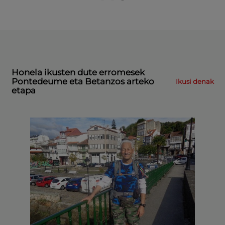
Honela ikusten dute erromesek
Pontedeume eta Betanzos arteko
Ikusi denak
etapa