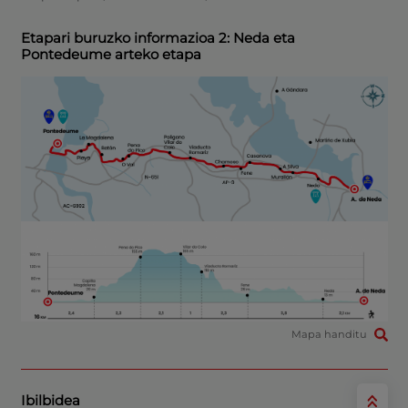
Etapari buruzko informazioa 2: Neda eta
Pontedeume arteko etapa
Mapa handitu
Ibilbidea