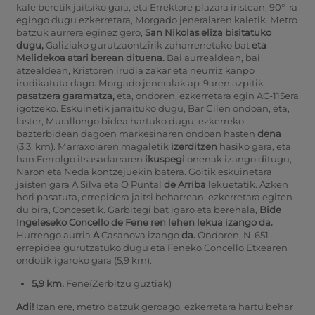
kale beretik jaitsiko gara, eta Errektore plazara iristean, 90°-ra
egingo dugu ezkerretara, Morgado jeneralaren kaletik. Metro
batzuk aurrera eginez gero,
San Nikolas eliza bisitatuko
dugu,
Galiziako gurutzaontzirik zaharrenetako bat
eta
Melidekoa atari berean dituena.
Bai aurrealdean, bai
atzealdean, Kristoren irudia zakar eta neurriz kanpo
irudikatuta dago. Morgado jeneralak ap-9aren azpitik
pasatzera garamatza,
eta, ondoren, ezkerretara egin AC-115era
igotzeko. Eskuinetik jarraituko dugu, Bar Gilen ondoan, eta,
laster, Murallongo bidea hartuko dugu, ezkerreko
bazterbidean dagoen markesinaren ondoan hasten
dena
(3,3. km). Marraxoiaren magaletik
izerditzen
hasiko gara, eta
han Ferrolgo itsasadarraren
ikuspegi
onenak izango ditugu,
Naron eta Neda kontzejuekin batera. Goitik eskuinetara
jaisten gara A Silva eta O Puntal
de Arriba
lekuetatik.
Azken
hori pasatuta, errepidera jaitsi beharrean, ezkerretara egiten
du bira, Concesetik.
Garbitegi bat igaro eta berehala,
Bide
Ingeleseko Concello
de Fene ren lehen lekua izango da.
Hurrengo aurria
A
Casanova izango
da.
Ondoren, N-651
errepidea gurutzatuko dugu eta Feneko Concello Etxearen
ondotik igaroko gara (5,9 km).
5,9 km.
Fene(Zerbitzu guztiak)
Adi!
Izan ere, metro batzuk geroago, ezkerretara hartu behar