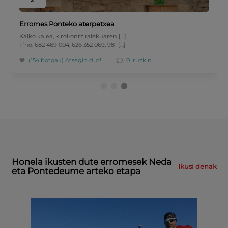
Erromes Ponteko aterpetxea
Kaiko kalea, kirol-ontziralekuaren […]
Tfno: 682 469 004, 626 352 069, 981 […]
(154 botoak)
Atsegin dut!
0 iruzkin
Honela ikusten dute erromesek Neda
Ikusi denak
eta Pontedeume arteko etapa