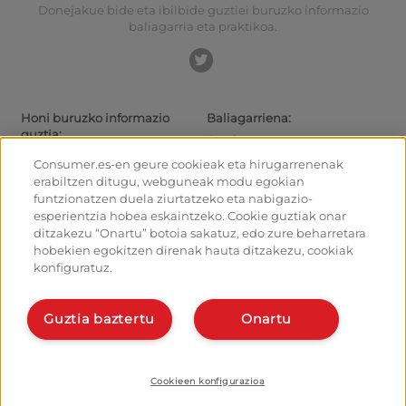
Donejakue bide eta ibilbide guztiei buruzko informazio
baliagarria eta praktikoa.
Honi buruzko informazio
Baliagarriena:
guztia:
Gaurkotasuna
Donejakue bideak eta ibilbideak
Ibiltarientzako aholkuak
Consumer.es-en geure cookieak eta hirugarrenenak
Donejakue bidea bizikletaz
Irteeretara nola iritsi
erabiltzen ditugu, webguneak modu egokian
Aterpetxeak
Nola irten Santiagotik
funtzionatzen duela ziurtatzeko eta nabigazio-
Monumentuak
Kalkulagailua
esperientzia hobea eskaintzeko. Cookie guztiak onar
Foroa
Historia
ditzakezu “Onartu” botoia sakatuz, edo zure beharretara
Donejakue bideko argazkiak
hobekien egokitzen direnak hauta ditzakezu, cookiak
konfiguratuz.
Ostalariak:
Antolatu eta planifikatu zure
bidea
Kudeatu zure aterpea
Eman alta planifikatzailean
Eman alta zure aterpeari
Guztia baztertu
Onartu
Bideko aplikazioak
Ezagut gaitzazu:
Nor gara?
Instalatu webapp-a
Harremanetarako
Cookieen konfigurazioa