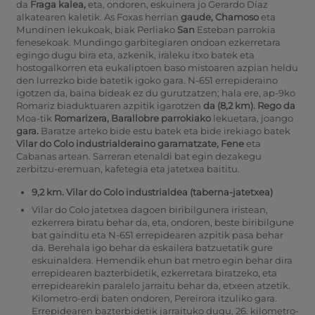
da
Fraga kalea,
eta, ondoren, eskuinera jo Gerardo Díaz
alkatearen kaletik.
As Foxas herrian
gaude, Chamoso
eta
Mundínen lekukoak, biak Perliako
San
Esteban parrokia
fenesekoak.
Mundingo garbitegiaren ondoan ezkerretara
egingo dugu bira eta, azkenik, iraleku itxo batek eta
hostogalkorren eta eukaliptoen baso mistoaren azpian heldu
den lurrezko bide batetik igoko gara. N-651 errepideraino
igotzen da, baina bideak ez du gurutzatzen; hala ere, ap-9ko
Romariz biaduktuaren azpitik igarotzen
da
(8,2
km). Rego da
Moa-tik
Romarizera, Barallobre parrokiako
lekuetara, joango
gara.
Baratze arteko bide estu batek eta bide irekiago batek
Vilar do Colo industrialderaino garamatzate, Fene
eta
Cabanas artean.
Sarreran etenaldi bat egin dezakegu
zerbitzu-eremuan, kafetegia eta jatetxea baititu.
9,2 km. Vilar do Colo industrialdea (taberna-jatetxea)
Vilar do Colo jatetxea dagoen biribilgunera iristean,
ezkerrera biratu behar da, eta, ondoren, beste biribilgune
bat gainditu eta N-651 errepidearen azpitik pasa behar
da. Berehala igo behar da eskailera batzuetatik gure
eskuinaldera. Hemendik ehun bat metro egin behar dira
errepidearen bazterbidetik, ezkerretara biratzeko, eta
errepidearekin paralelo jarraitu behar da, etxeen atzetik.
Kilometro-erdi baten ondoren, Pereirora itzuliko gara.
Errepidearen bazterbidetik jarraituko dugu, 26. kilometro-