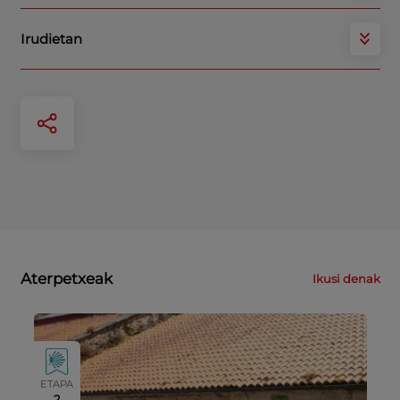
Irudietan
Aterpetxeak
Ikusi denak
ETAPA
2