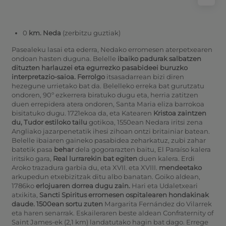
0
km. Neda
(zerbitzu guztiak)
Pasealeku lasai eta ederra, Nedako erromesen aterpetxearen
ondoan hasten duguna.
Belelle
ibaiko padurak salbatzen
dituzten harlauzei eta egurrezko pasabideei buruzko
interpretazio-saioa. Ferrolgo
itsasadarrean bizi diren
hezegune urrietako bat da. Belelleko erreka bat gurutzatu
ondoren, 90º ezkerrera biratuko dugu eta, herria zatitzen
duen errepidera atera ondoren, Santa Maria eliza barrokoa
bisitatuko dugu.
1721ekoa da, eta Katearen
Kristoa zaintzen
du, Tudor estiloko tailu
gotikoa, 1550ean Nedara iritsi zena
Angliako jazarpenetatik ihesi zihoan ontzi britainiar batean.
Belelle ibaiaren gaineko pasabidea zeharkatuz, zubi zahar
batetik pasa
behar
dela gogorarazten baitu, El Paraíso kalera
iritsiko gara,
Real lurrarekin bat egiten
duen kalera. Erdi
Aroko trazadura garbia du, eta XVII. eta XVIII.
mendeetako
arkupedun etxebizitzak ditu albo banatan. Goiko aldean,
1786ko
erlojuaren dorrea dugu zain.
Hari eta Udaletxeari
atxikita,
Sancti Spiritus erromesen ospitalearen hondakinak
daude. 1500ean sortu zuten
Margarita Fernández do Vilarrek
eta haren senarrak. Eskaileraren beste aldean Confraternity of
Saint James-ek (2,1 km) landatutako hagin bat dago.
Errege