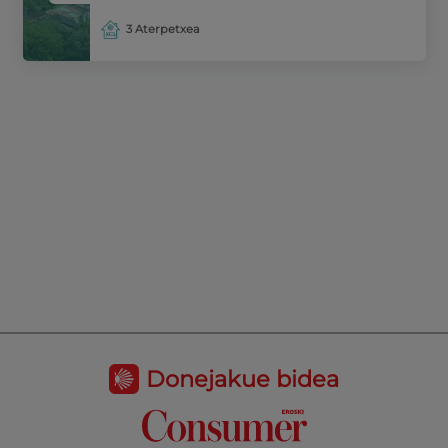
3 Aterpetxea
Donejakue bidea