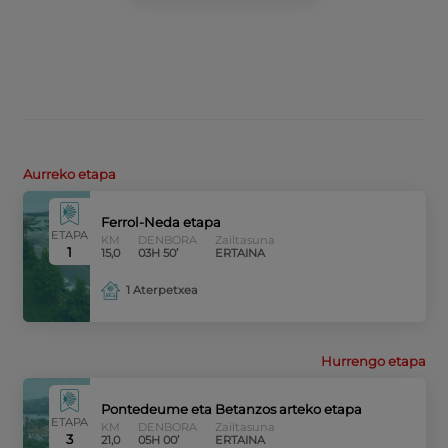
Aurreko etapa
Ferrol-Neda etapa
ETAPA
KM
DENBORA
Zailtasuna
1
15,0
03H 50’
ERTAINA
1 Aterpetxea
Hurrengo etapa
Pontedeume eta Betanzos arteko etapa
ETAPA
KM
DENBORA
Zailtasuna
3
21,0
05H 00’
ERTAINA