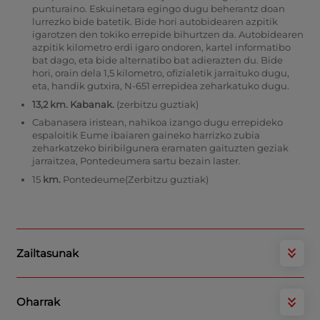
punturaino. Eskuinetara egingo dugu beherantz doan
lurrezko bide batetik. Bide hori autobidearen azpitik
igarotzen den tokiko errepide bihurtzen da. Autobidearen
azpitik kilometro erdi igaro ondoren, kartel informatibo
bat dago, eta bide alternatibo bat adierazten du. Bide
hori, orain dela 1,5 kilometro, ofizialetik jarraituko dugu,
eta, handik gutxira, N-651 errepidea zeharkatuko dugu.
13,2 km. Kabanak.
(zerbitzu guztiak)
Cabanasera iristean, nahikoa izango dugu errepideko
espaloitik Eume ibaiaren gaineko harrizko zubia
zeharkatzeko biribilgunera eramaten gaituzten geziak
jarraitzea, Pontedeumera sartu bezain laster.
15
km.
Pontedeume(Zerbitzu guztiak)
Zailtasunak
Oharrak