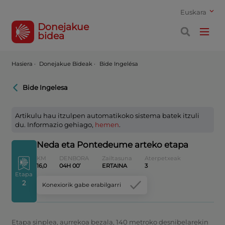
Euskara
Donejakue
bidea
Hasiera
·
Donejakue Bideak ·
Bide Ingelésa
Bide Ingelesa
Artikulu hau itzulpen automatikoko sistema batek itzuli
du. Informazio gehiago,
hemen
.
Neda eta Pontedeume arteko etapa
KM
DENBORA
Zailtasuna
Aterpetxeak
16,0
04H 00’
ERTAINA
3
Etapa
2
Konexiorik gabe erabilgarri
Etapa sinplea, aurrekoa bezala, 140 metroko desnibelarekin