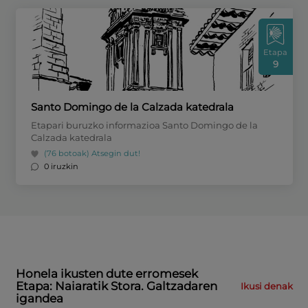
Etapa
9
Santo Domingo de la Calzada katedrala
Etapari buruzko informazioa Santo Domingo de la
Calzada katedrala
(76 botoak)
Atsegin dut!
0 iruzkin
Honela ikusten dute erromesek
Etapa: Naiaratik Stora. Galtzadaren
Ikusi denak
igandea