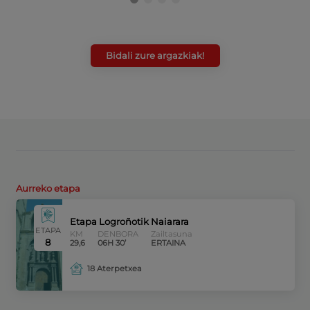
Bidali zure argazkiak!
Aurreko etapa
Etapa Logroñotik Naiarara
ETAPA
KM
DENBORA
Zailtasuna
8
29,6
06H 30’
ERTAINA
18 Aterpetxea