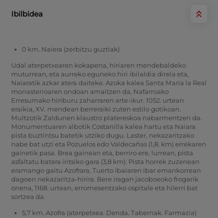
Ibilbidea
0 km. Naiera (zerbitzu guztiak)
Udal aterpetxearen kokapena, hiriaren mendebaldeko
muturrean, eta aurreko eguneko hiri ibilaldia direla eta,
Naiaratik azkar atera daiteke. Azoka kalea Santa Maria la Real
monasterioaren ondoan amaitzen da, Nafarroako
Erresumako hiriburu zaharraren arte-ikur. 1052. urtean
eraikia, XV. mendean berreraiki zuten estilo gotikoan.
Multzotik Zaldunen klaustro platereskoa nabarmentzen da.
Monumentuaren albotik Costanilla kalea hartu eta Naiara
pista buztintsu batetik utziko dugu. Laster, nekazaritzako
nabe bat utzi eta Pozuelos edo Valdecañas (1,8. km) errekaren
gainetik pasa. Brea gainean eta, berriro ere, lurrean, pista
asfaltatu batera iritsiko gara (3,8 km). Pista horrek zuzenean
eramango gaitu Azofrara, Tuerto ibaiaren ibar emankorrean
dagoen nekazaritza-hirira. Bere iragan jacoboeoko frogarik
onena, 1168. urtean, erromesentzako ospitale eta hilerri bat
sortzea da.
5,7 km. Azofra (aterpetxea. Denda. Tabernak. Farmazia)