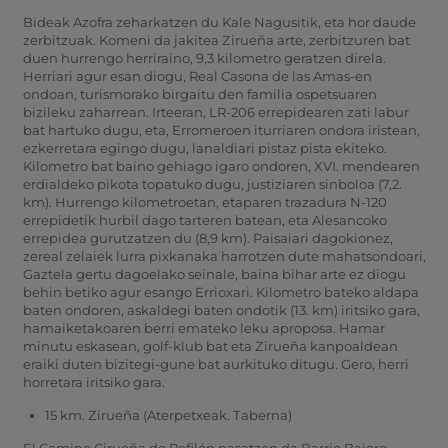
Bideak Azofra zeharkatzen du Kale Nagusitik, eta hor daude
zerbitzuak. Komeni da jakitea Zirueña arte, zerbitzuren bat
duen hurrengo herriraino, 9,3 kilometro geratzen direla.
Herriari agur esan diogu, Real Casona de las Amas-en
ondoan, turismorako birgaitu den familia ospetsuaren
bizileku zaharrean. Irteeran, LR-206 errepidearen zati labur
bat hartuko dugu, eta, Erromeroen iturriaren ondora iristean,
ezkerretara egingo dugu, lanaldiari pistaz pista ekiteko.
Kilometro bat baino gehiago igaro ondoren, XVI. mendearen
erdialdeko pikota topatuko dugu, justiziaren sinboloa (7,2.
km). Hurrengo kilometroetan, etaparen trazadura N-120
errepidetik hurbil dago tarteren batean, eta Alesancoko
errepidea gurutzatzen du (8,9 km). Paisaiari dagokionez,
zereal zelaiek lurra pixkanaka harrotzen dute mahatsondoari,
Gaztela gertu dagoelako seinale, baina bihar arte ez diogu
behin betiko agur esango Errioxari. Kilometro bateko aldapa
baten ondoren, askaldegi baten ondotik (13. km) iritsiko gara,
hamaiketakoaren berri emateko leku aproposa. Hamar
minutu eskasean, golf-klub bat eta Zirueña kanpoaldean
eraiki duten bizitegi-gune bat aurkituko ditugu. Gero, herri
horretara iritsiko gara.
15 km. Zirueña (Aterpetxeak. Taberna)