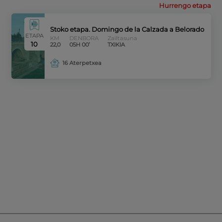
Hurrengo etapa
Stoko etapa. Domingo de la Calzada a Belorado
ETAPA
KM
DENBORA
Zailtasuna
10
22,0
05H 00’
TXIKIA
16 Aterpetxea