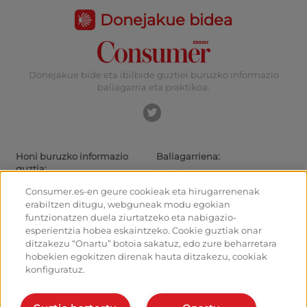
Donejakue bidea
Donejakue bide eta ibilbide guztiei buruzko informazio
baliagarria eta praktikoa.
Honi buruzko informazio
Baliagarriena:
guztia:
Gaurkotasuna
Donejakue bideak eta ibilbideak
Ibiltarientzako aholkuak
Consumer.es-en geure cookieak eta hirugarrenenak
Donejakue bidea bizikletaz
Irteeretara nola iritsi
erabiltzen ditugu, webguneak modu egokian
Aterpetxeak
Nola irten Santiagotik
funtzionatzen duela ziurtatzeko eta nabigazio-
Monumentuak
Kalkulagailua
esperientzia hobea eskaintzeko. Cookie guztiak onar
Foroa
Historia
ditzakezu “Onartu” botoia sakatuz, edo zure beharretara
Donejakue bideko argazkiak
hobekien egokitzen direnak hauta ditzakezu, cookiak
konfiguratuz.
Ostalariak:
Antolatu eta planifikatu zure
bidea
Kudeatu zure aterpea
Eman alta planifikatzailean
Eman alta zure aterpeari