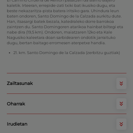
El Camino Cirueña de Refilón pasatzen da Barrio Bajero
kaletik. Irteeran, errepide-zati txiki bat ikusiko dugu, eta
beste nekazaritza-pista batera iritsiko gara. Uhindura leun
baten ondoren, Santo Domingo de la Calzada aurkitu dute.
Han, itsasargi batek bezala, katedraleko dorre barrokoa
zaintzen du. Santo Domingoren atarikoa hainbat biltegi eta
nabe dira (19,5 km). Ondoren, maiatzaren 12ko eta Kale
Nagusiko kaleetara doan sarbidearen ondotik jarraituko
dugu, bertan baitago erromesen aterpetxe handia.
21. km. Santo Domingo de la Calzada (zerbitzu guztiak)
Zailtasunak
Oharrak
Irudietan