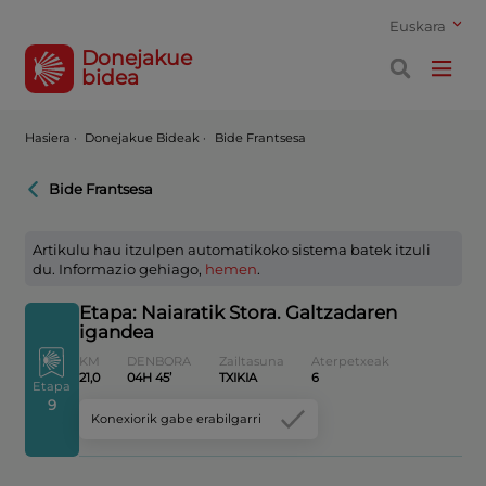
Euskara
Donejakue
bidea
Hasiera
·
Donejakue Bideak ·
Bide Frantsesa
Bide Frantsesa
Artikulu hau itzulpen automatikoko sistema batek itzuli
du. Informazio gehiago,
hemen
.
Etapa: Naiaratik Stora. Galtzadaren
igandea
KM
DENBORA
Zailtasuna
Aterpetxeak
21,0
04H 45’
TXIKIA
6
Etapa
9
Konexiorik gabe erabilgarri