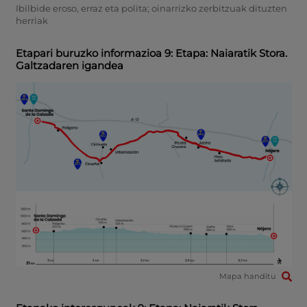
Ibilbide eroso, erraz eta polita; oinarrizko zerbitzuak dituzten
herriak
Etapari buruzko informazioa 9: Etapa: Naiaratik Stora.
Galtzadaren igandea
Mapa handitu