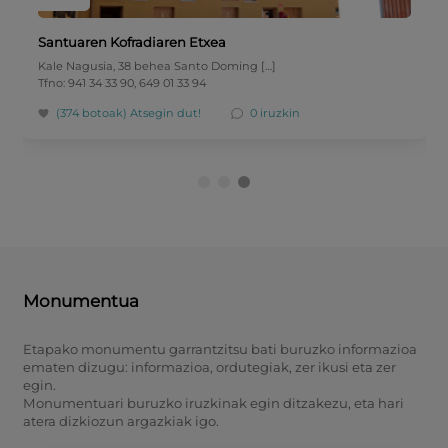
Santuaren Kofradiaren Etxea
Kale Nagusia, 38 behea Santo Doming […]
Tfno: 941 34 33 90, 649 01 33 94
(374 botoak)
Atsegin dut!
0 iruzkin
Monumentua
Etapako monumentu garrantzitsu bati buruzko informazioa
ematen dizugu: informazioa, ordutegiak, zer ikusi eta zer
egin.
Monumentuari buruzko iruzkinak egin ditzakezu, eta hari
atera dizkiozun argazkiak igo.