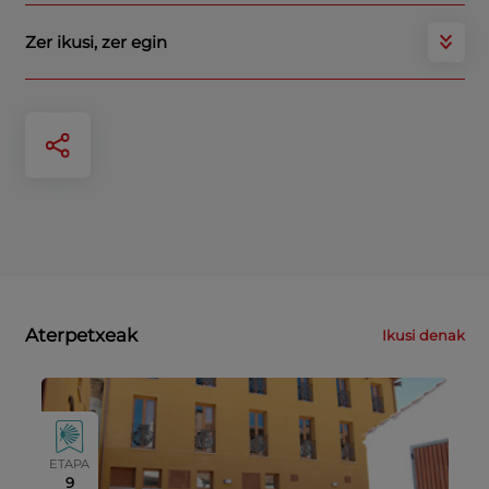
Zer ikusi, zer egin
Aterpetxeak
Ikusi denak
ETAPA
9