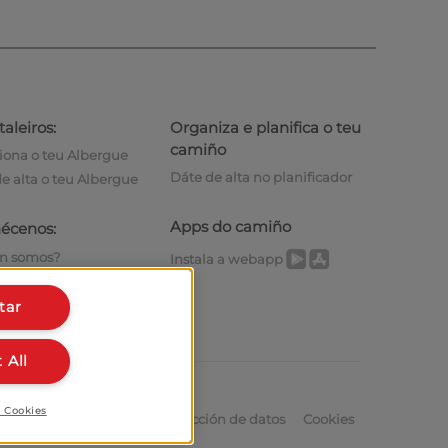
aleiros:
Organiza e planifica o teu
camiño
iona o teu Albergue
Dáte de alta no planificador
e alta o teu Albergue
Apps do camiño
écenos:
n somos?
Instala a webapp
íbenos
tar
 All
r Cookies
Aviso legal
Política de protección de datos
Cookies