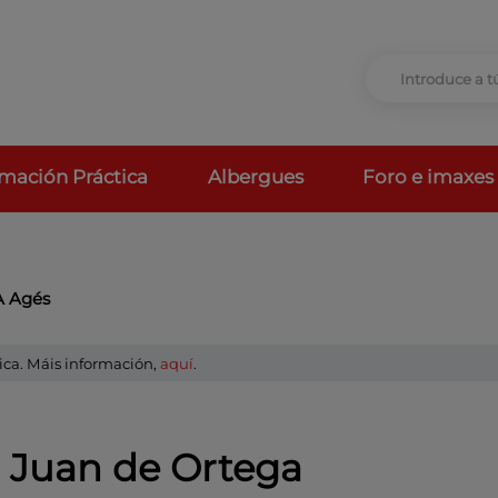
rmación Práctica
Albergues
Foro e imaxes
A Agés
ica. Máis información,
aquí
.
n Juan de Ortega