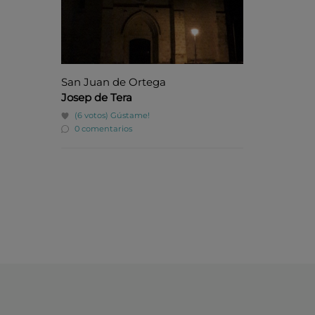
San Juan de Ortega
Josep de Tera
(6 votos)
Gústame!
0 comentarios