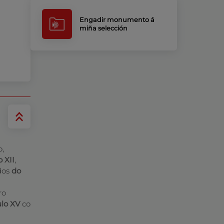
Engadir monumento á
miña selección
o,
o XII
,
ados
do
ro
ulo XV
co