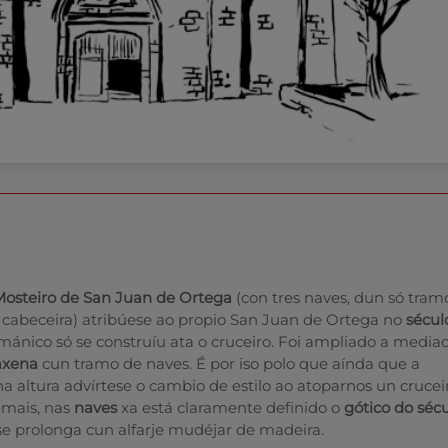
Mosteiro de San Juan de Ortega
(con tres naves, dun só tram
a cabeceira) atribúese ao propio San Juan de Ortega no
sécul
ománico só se construíu ata o cruceiro. Foi ampliado a medi
axena
cun tramo de naves. É por iso polo que aínda que a
na altura advírtese o cambio de estilo ao atoparnos un crucei
emais, nas
naves
xa está claramente definido o
gótico do séc
e prolonga cun alfarje mudéjar de madeira.