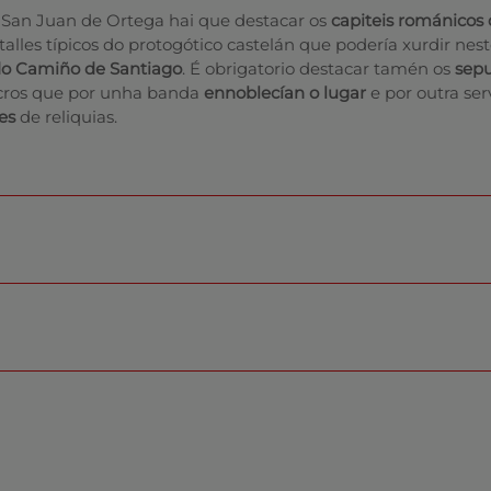
 San Juan de Ortega hai que destacar os
capiteis románicos
lles típicos do protogótico castelán que podería xurdir nes
o Camiño de Santiago
. É obrigatorio destacar tamén os
sepu
lcros que por unha banda
ennoblecían o lugar
e por outra ser
es
de reliquias.