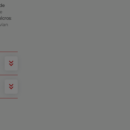
 de
te
lcros
:
vían