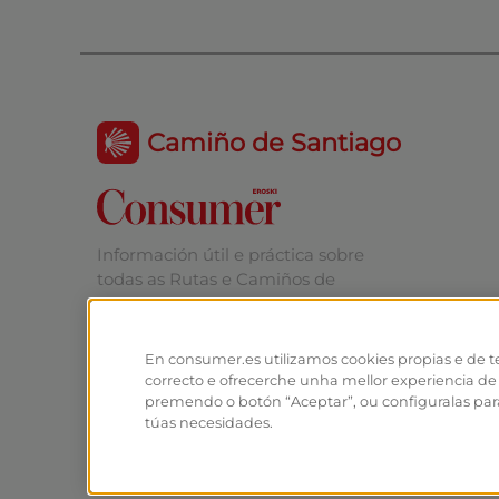
Camiño de Santiago
Información útil e práctica sobre
todas as Rutas e Camiños de
Santiago.
En consumer.es utilizamos cookies propias e de t
correcto e ofrecerche unha mellor experiencia de
premendo o botón “Aceptar”, ou configuralas para
túas necesidades.
© Fundación EROSKI