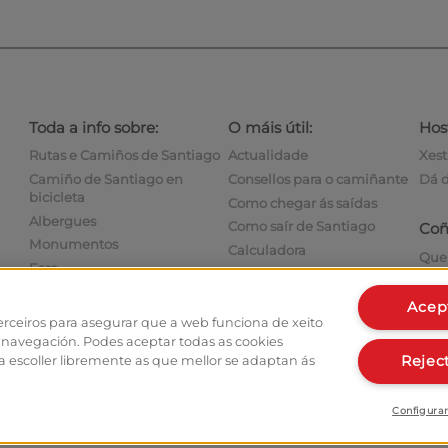
Toda a info sobre:
O máis útil:
Host
Rutas e Camiños de Santiago
Actualidade
Xest
Camiño de Santiago en
Consellos para o camiñante
Dá d
bicicleta
Como chegar ás saídas
Albergues
Como saír de Santiago
Coñ
Monumentos
Calculadora
Que
Foro
Historia
Escr
Fotografías do Camiño de
Acep
Santiago
erceiros para asegurar que a web funciona de xeito
 navegación. Podes aceptar todas as cookies
Reject
 escoller libremente as que mellor se adaptan ás
Configura