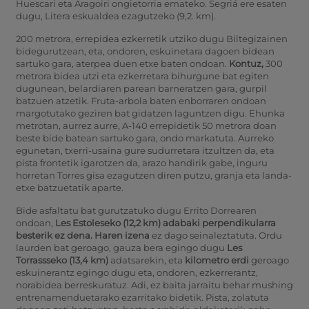
Huescari eta Aragoiri ongietorria emateko.
Segriá ere esaten
dugu, Litera eskualdea ezagutzeko (9,2. km).
200 metrora, errepidea ezkerretik utziko dugu Biltegizainen
bidegurutzean, eta, ondoren, eskuinetara dagoen bidean
sartuko gara, aterpea duen etxe baten ondoan.
Kontuz,
300
metrora bidea utzi eta ezkerretara bihurgune bat egiten
dugunean, belardiaren parean barneratzen gara, gurpil
batzuen atzetik. Fruta-arbola baten enborraren ondoan
margotutako geziren bat gidatzen laguntzen digu. Ehunka
metrotan, aurrez aurre, A-140 errepidetik 50 metrora doan
beste bide batean sartuko gara, ondo markatuta. Aurreko
egunetan, txerri-usaina gure sudurretara itzultzen da, eta
pista frontetik igarotzen da, arazo handirik gabe, inguru
horretan Torres gisa ezagutzen diren putzu, granja eta landa-
etxe batzuetatik aparte.
Bide asfaltatu bat gurutzatuko dugu Errito Dorrearen
ondoan,
Les Estoleseko (12,2 km) adabaki perpendikularra
besterik ez dena. Haren
izena
ez dago seinaleztatuta. Ordu
laurden bat geroago, gauza bera egingo dugu
Les
Torrassseko (13,4 km)
adatsarekin, eta
kilometro erdi
geroago
eskuinerantz egingo dugu eta, ondoren, ezkerrerantz,
norabidea berreskuratuz. Adi, ez baita jarraitu behar mushing
entrenamenduetarako ezarritako bidetik. Pista, zolatuta