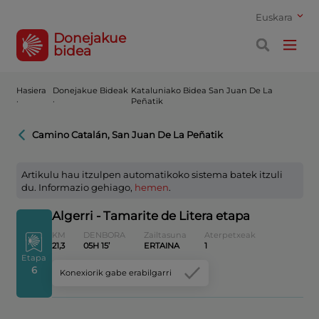
Euskara
Donejakue
bidea
Hasiera
Donejakue Bideak
Kataluniako Bidea San Juan De La
·
·
Peñatik
Camino Catalán, San Juan De La Peñatik
Artikulu hau itzulpen automatikoko sistema batek itzuli
du. Informazio gehiago,
hemen
.
Algerri - Tamarite de Litera etapa
KM
DENBORA
Zailtasuna
Aterpetxeak
21,3
05H 15’
ERTAINA
1
Etapa
6
Konexiorik gabe erabilgarri