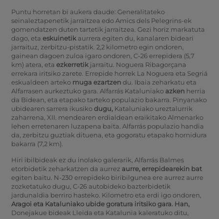
Puntu horretan bi aukera daude: Generalitateko
seinaleztapenetik jarraitzea edo Amics dels Pelegrins-ek
gomendatzen duten tartetik jarraitzea. Gezi horiz markatuta
dago, eta
eskuinetik
aurrera egiten du, kanalaren bideari
jarraituz, zerbitzu-pistatik. 2,2 kilometro egin ondoren,
gainean dagoen zuloa igaro ondoren, C-26 errepidera (5,7
km) atera, eta
ezkerretik
jarraitu. Noguera Ribagorçana
errekara iritsiko zarete. Errepide horrek La Noguera eta Segriá
eskualdeen arteko
muga ezartzen
du.
Ibaia zeharkatu eta
Alfarrasen aurkeztuko gara. Alfarrás Kataluniako
azken
herria
da Bidean, eta etapako tarteko populazio bakarra. Pinyanako
ubidearen sarrera ikusiko
dugu,
Kataluniako ureztalurrik
zaharrena, XII. mendearen erdialdean eraikitako Almenarko
lehen erretenaren luzapena baita. Alfarrás populazio handia
da, zerbitzu guztiak dituena, eta gogoratu etapako hornidura
bakarra (7,2 km).
Hiri ibilbideak ez du inolako galerarik, Alfarrás Balmes
etorbidetik zeharkatzen da aurrez
aurre, errepidearekin bat
egiten baitu. N-230 errepideko biribilgunea ere aurrez aurre
zozketatuko dugu, C-26 autobideko bazterbidetik
jardunaldia berriro hasteko. Kilometro eta erdi igo ondoren,
Aragoi eta Kataluniako ubide goratura iritsiko gara. Han,
Donejakue bideak Lleida eta Katalunia kaleratuko ditu,