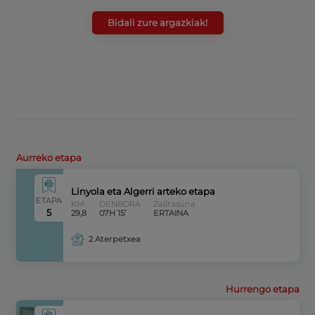
Bidali zure argazkiak!
Aurreko etapa
Linyola eta Algerri arteko etapa
ETAPA
KM
DENBORA
Zailtasuna
5
29,8
07H 15’
ERTAINA
2 Aterpetxea
Hurrengo etapa