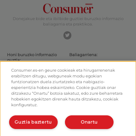
Donejakue bide eta ibilbide guztiei buruzko informazio
baliagarria eta praktikoa.
Honi buruzko informazio
Baliagarriena:
guztia:
Gaurkotasuna
Donejakue bideak eta ibilbideak
Ibiltarientzako aholkuak
Consumer.es-en geure cookieak eta hirugarrenenak
Donejakue bidea bizikletaz
Irteeretara nola iritsi
erabiltzen ditugu, webguneak modu egokian
Aterpetxeak
Nola irten Santiagotik
funtzionatzen duela ziurtatzeko eta nabigazio-
Monumentuak
Kalkulagailua
esperientzia hobea eskaintzeko. Cookie guztiak onar
Foroa
Historia
ditzakezu “Onartu” botoia sakatuz, edo zure beharretara
Donejakue bideko argazkiak
hobekien egokitzen direnak hauta ditzakezu, cookiak
konfiguratuz.
Ostalariak:
Antolatu eta planifikatu zure
bidea
Kudeatu zure aterpea
Eman alta planifikatzailean
Eman alta zure aterpeari
Guztia baztertu
Onartu
Bideko aplikazioak
Ezagut gaitzazu: