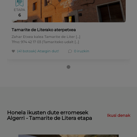
ETAPA
6
Tamarite de Literako aterpetxea
Zahar Etxea kalea Tamarite de Liter […]
Tfno: 974 42 17 03 (Tamariteko udalt […]
(41 botoak)
Atsegin dut!
0 iruzkin
Honela ikusten dute erromesek
Ikusi denak
Algerri - Tamarite de Litera etapa