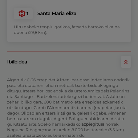
Santa Maria eliza
1
Hiru nabeko tenplu gotikoa, fatxada barroko bikaina
duena (29,8 km).
Ibilbidea
Algerritik C-26 errepidetik irten, bar-gasolindegiaren ondotik
pasa eta etaparen lehen metroak bazterbidetik egingo
ditugu. Irteera hori oso egokia da urtero Amics dels Pelegrins
eta Santiago – Bartzelona arteko gezi horientzat.
Asfaltoan
zehar ibiliko gara, 600 bat metro, eta errepidea ezkerretik
utziko dugu, Camí d’Almenarretik barrena (mapetan jasota
dago). Olibadien ertzera iritsi gara, galerarik gabe, Almenar
herria aurrean dugula, Algerri-Balaguer ubidearen A zatia
gurutzatu arte. 90eko hamarkadako
azpiegitura
horrek
Noguera Ribagorçanako urekin 8.000 hektareako (3,5 Km)
azalera ureztatzeko aukera ematen du.