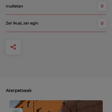
Irudietan
Zer ikusi, zer egin
Aterpetxeak