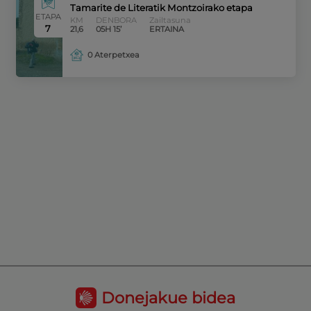
Tamarite de Literatik Montzoirako etapa
ETAPA
KM
DENBORA
Zailtasuna
7
21,6
05H 15’
ERTAINA
0 Aterpetxea
Donejakue bidea