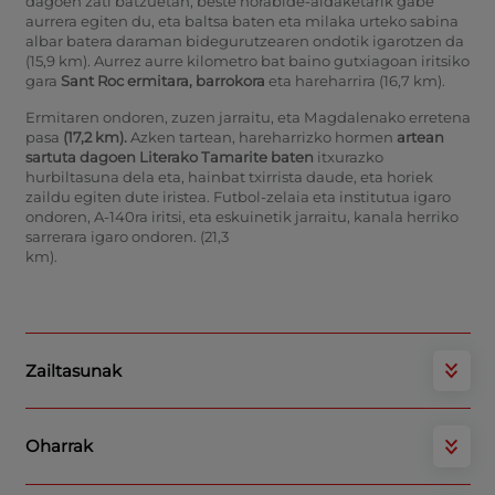
dagoen zati batzuetan, beste norabide-aldaketarik gabe
aurrera egiten du, eta baltsa baten eta milaka urteko sabina
albar batera daraman bidegurutzearen ondotik igarotzen da
(15,9 km).
Aurrez aurre kilometro bat baino gutxiagoan iritsiko
gara
Sant Roc ermitara, barrokora
eta hareharrira (16,7 km).
Ermitaren ondoren, zuzen jarraitu, eta Magdalenako erretena
pasa
(17,2 km).
Azken tartean, hareharrizko hormen
artean
sartuta dagoen Literako Tamarite baten
itxurazko
hurbiltasuna dela eta, hainbat txirrista daude, eta horiek
zaildu egiten dute iristea. Futbol-zelaia eta institutua igaro
ondoren, A-140ra iritsi, eta eskuinetik jarraitu, kanala herriko
sarrerara igaro ondoren. (21,3
km).
Zailtasunak
Oharrak