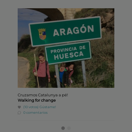
Cruzamos Catalunya a pé!
Placa
Walking for change
A.J.C.
(10 votos)
Gústame!
(0 v
0 comentarios
0 co