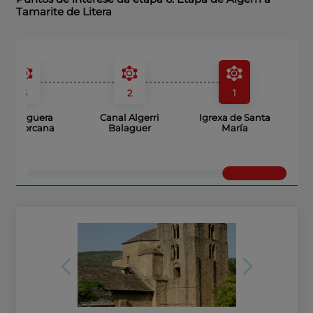
Tamarite de Litera
3
2
1
Río Noguera
Canal Algerri
Igrexa de Santa
Rigagorcana
Balaguer
María