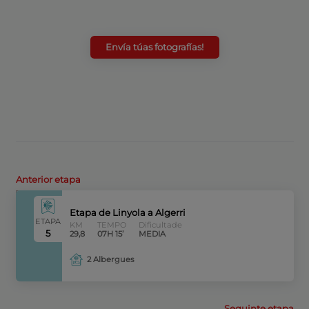
Envía túas fotografías!
Anterior etapa
Etapa de Linyola a Algerri
ETAPA
KM
TEMPO
Dificultade
5
29,8
07H 15’
MEDIA
2 Albergues
Seguinte etapa