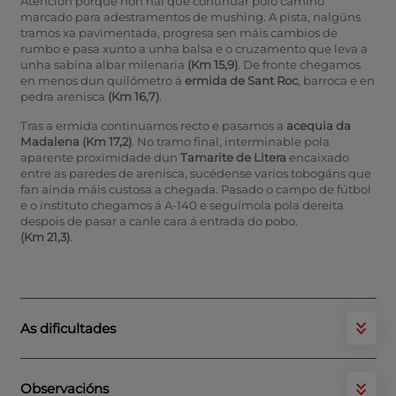
Atención porque non hai que continuar polo camiño
marcado para adestramentos de mushing. A pista, nalgúns
tramos xa pavimentada, progresa sen máis cambios de
rumbo e pasa xunto a unha balsa e o cruzamento que leva a
unha sabina albar milenaria
(Km 15,9)
. De fronte chegamos
en menos dun quilómetro á
ermida de Sant Roc
, barroca e en
pedra arenisca
(Km 16,7)
.
Tras a ermida continuamos recto e pasamos a
acequia da
Madalena
(Km 17,2)
. No tramo final, interminable pola
aparente proximidade dun
Tamarite de Litera
encaixado
entre as paredes de arenisca, sucédense varios tobogáns que
fan aínda máis custosa a chegada. Pasado o campo de fútbol
e o instituto chegamos á A-140 e seguímola pola dereita
despois de pasar a canle cara á entrada do pobo.
(Km 21,3)
.
As dificultades
Observacións