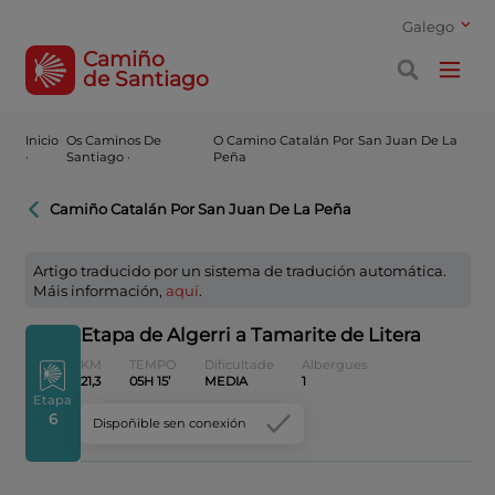
Galego
Camiño
de Santiago
Inicio
Os Caminos De
O Camino Catalán Por San Juan De La
·
Santiago ·
Peña
Camiño Catalán Por San Juan De La Peña
Artigo traducido por un sistema de tradución automática.
Máis información,
aquí
.
Etapa de Algerri a Tamarite de Litera
KM
TEMPO
Dificultade
Albergues
21,3
05H 15’
MEDIA
1
Etapa
6
Dispoñible sen conexión