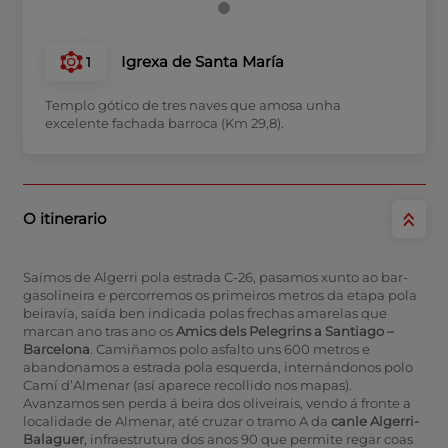
Igrexa de Santa María
1
Templo gótico de tres naves que amosa unha
excelente fachada barroca (Km 29,8).
O itinerario
Saímos de Algerri pola estrada C-26, pasamos xunto ao bar-
gasolineira e percorremos os primeiros metros da etapa pola
beiravía, saída ben indicada polas frechas amarelas que
marcan ano tras ano os
Amics dels Pelegrins a Santiago –
Barcelona
. Camiñamos polo asfalto uns 600 metros e
abandonamos a estrada pola esquerda, internándonos polo
Camí d’Almenar (así aparece recollido nos mapas).
Avanzamos sen perda á beira dos oliveirais, vendo á fronte a
localidade de Almenar, até cruzar o tramo A da
canle Algerri-
Balaguer
, infraestrutura dos anos 90 que permite regar coas