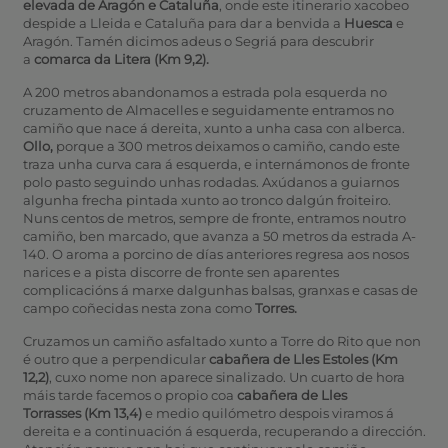
elevada de Aragón e Cataluña
, onde este itinerario xacobeo
despide a Lleida e Cataluña para dar a benvida a
Huesca
e
Aragón. Tamén dicimos adeus o Segriá para descubrir
a
comarca da Litera (Km 9,2).
A 200 metros abandonamos a estrada pola esquerda no
cruzamento de Almacelles e seguidamente entramos no
camiño que nace á dereita, xunto a unha casa con alberca.
Ollo,
porque a 300 metros deixamos o camiño, cando este
traza unha curva cara á esquerda, e internámonos de fronte
polo pasto seguindo unhas rodadas. Axúdanos a guiarnos
algunha frecha pintada xunto ao tronco dalgún froiteiro.
Nuns centos de metros, sempre de fronte, entramos noutro
camiño, ben marcado, que avanza a 50 metros da estrada A-
140. O aroma a porcino de días anteriores regresa aos nosos
narices e a pista discorre de fronte sen aparentes
complicacións á marxe dalgunhas balsas, granxas e casas de
campo coñecidas nesta zona como
Torres
.
Cruzamos un camiño asfaltado xunto a Torre do Rito que non
é outro que a perpendicular
cabañera de Lles Estoles
(Km
12,2)
, cuxo nome non aparece sinalizado. Un cuarto de hora
máis tarde facemos o propio coa
cabañera de Lles
Torrasses
(Km 13,4)
e medio quilómetro despois viramos á
dereita e a continuación á esquerda, recuperando a dirección.