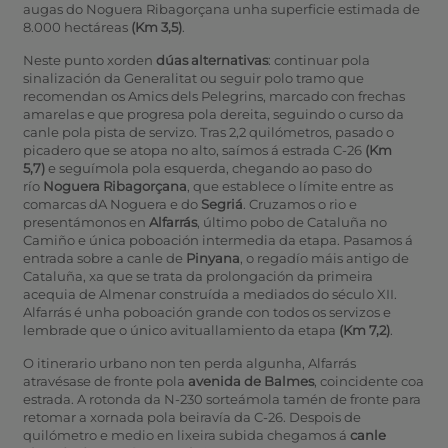
augas do Noguera Ribagorçana unha superficie estimada de
8.000 hectáreas
(Km 3,5)
.
Neste punto xorden
dúas alternativas
: continuar pola
sinalización da Generalitat ou seguir polo tramo que
recomendan os Amics dels Pelegrins, marcado con frechas
amarelas e que progresa pola dereita, seguindo o curso da
canle pola pista de servizo. Tras 2,2 quilómetros, pasado o
picadero que se atopa no alto, saímos á estrada C-26
(Km
5,7)
e seguímola pola esquerda, chegando ao paso do
río
Noguera Ribagorçana
, que establece o límite entre as
comarcas dA Noguera e do
Segriá
. Cruzamos o rio e
presentámonos en
Alfarrás
, último pobo de Cataluña no
Camiño e única poboación intermedia da etapa. Pasamos á
entrada sobre a canle de
Pinyana
, o regadío máis antigo de
Cataluña, xa que se trata da prolongación da primeira
acequia de Almenar construída a mediados do século XII.
Alfarrás é unha poboación grande con todos os servizos e
lembrade que o único avituallamiento da etapa
(Km 7,2)
.
O itinerario urbano non ten perda algunha, Alfarrás
atravésase de fronte pola
avenida de Balmes
, coincidente coa
estrada. A rotonda da N-230 sorteámola tamén de fronte para
retomar a xornada pola beiravía da C-26. Despois de
quilómetro e medio en lixeira subida chegamos á
canle