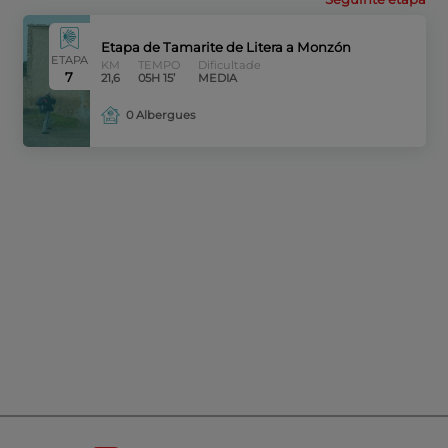
Etapa de Tamarite de Litera a Monzón
ETAPA
KM
TEMPO
Dificultade
7
21,6
05H 15’
MEDIA
0 Albergues