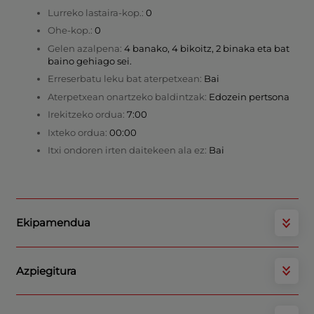
Lurreko lastaira-kop.:
0
Ohe-kop.:
0
Gelen azalpena:
4 banako, 4 bikoitz, 2 binaka eta bat
baino gehiago sei.
Erreserbatu leku bat aterpetxean:
Bai
Aterpetxean onartzeko baldintzak:
Edozein pertsona
Irekitzeko ordua:
7:00
Ixteko ordua:
00:00
Itxi ondoren irten daitekeen ala ez:
Bai
Ekipamendua
Azpiegitura