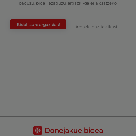
baduzu, bidal iezaguzu, argazki-galeria osatzeko.
Bidali zure argazkiak!
Argazki guztiak ikusi
Donejakue bidea