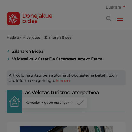
Euskara
Donejakue
bidea
Hasiera
·
Albergues ·
Zilarraren Bidea ·
Zilarraren Bidea
Valdesaliotik Casar De Cáceresera Arteko Etapa
Artikulu hau itzulpen automatikoko sistema batek itzuli
du. Informazio gehiago,
hemen
.
Las Veletas turismo-aterpetxea
Konexiorik gabe erabilgarri