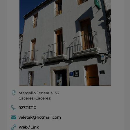
Margallo Jenerala, 36
Cáceres (Caceres)
927211210
veletak@hotmail.com
Web / Link