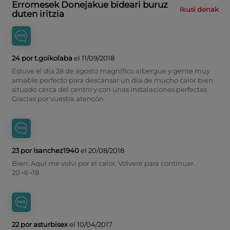
Erromesek Donejakue bideari buruz
Ikusi denak
duten iritzia
24 por t.goikolaba
el 11/09/2018
Estuve el día 28 de agosto magnifico albergue y gente muy
amable perfecto para descansar un día de mucho calor bien
situado cerca del centro y con unas instalaciones perfectas
Gracias por vuestra atencón
23 por lsanchez1940
el 20/08/2018
Bien. Aquí me volví por el calor. Volveré para continuar.
20¬6¬18
22 por asturbisex
el 10/04/2017