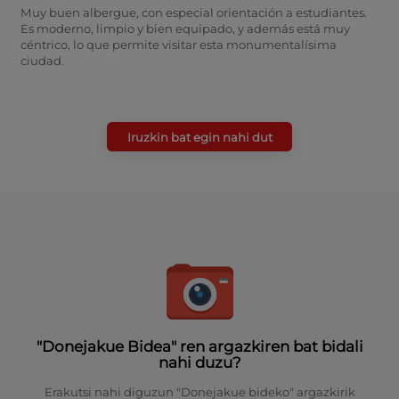
Muy buen albergue, con especial orientación a estudiantes.
Es moderno, limpio y bien equipado, y además está muy
céntrico, lo que permite visitar esta monumentalísima
ciudad.
Iruzkin bat egin nahi dut
"Donejakue Bidea" ren argazkiren bat bidali
nahi duzu?
Erakutsi nahi diguzun "Donejakue bideko" argazkirik