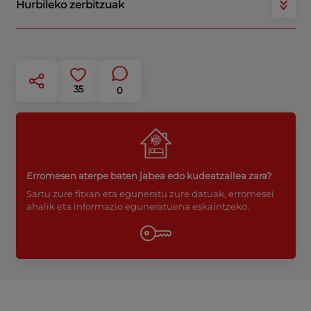
Hurbileko zerbitzuak
35
0
Erromesen aterpe baten jabea edo kudeatzailea zara?
Sartu zure fitxan eta eguneratu zure datuak, erromesei
ahalik eta informazio eguneratuena eskaintzeko.