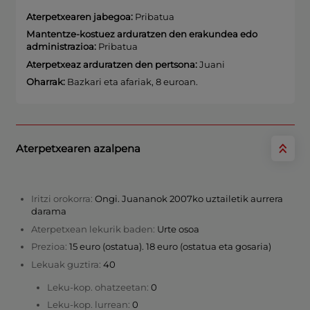
Aterpetxearen jabegoa:
Pribatua
Mantentze-kostuez arduratzen den erakundea edo
administrazioa:
Pribatua
Aterpetxeaz arduratzen den pertsona:
Juani
Oharrak:
Bazkari eta afariak, 8 euroan.
Aterpetxearen azalpena
Iritzi orokorra:
Ongi. Juananok 2007ko uztailetik aurrera
darama
Aterpetxean lekurik baden:
Urte osoa
Prezioa:
15 euro (ostatua). 18 euro (ostatua eta gosaria)
Lekuak guztira:
40
Leku-kop. ohatzeetan:
0
Leku-kop. lurrean:
0