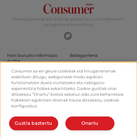
Donejakue bide eta ibilbide guztiei buruzko informazio
baliagarria eta praktikoa.
Honi buruzko informazio
Baliagarriena:
guztia:
Gaurkotasuna
Donejakue bideak eta ibilbideak
Ibiltarientzako aholkuak
Consumer.es-en geure cookieak eta hirugarrenenak
Donejakue bidea bizikletaz
Irteeretara nola iritsi
erabiltzen ditugu, webguneak modu egokian
Aterpetxeak
Nola irten Santiagotik
funtzionatzen duela ziurtatzeko eta nabigazio-
Monumentuak
Kalkulagailua
esperientzia hobea eskaintzeko. Cookie guztiak onar
Foroa
Historia
ditzakezu “Onartu” botoia sakatuz, edo zure beharretara
Donejakue bideko argazkiak
hobekien egokitzen direnak hauta ditzakezu, cookiak
konfiguratuz.
Ostalariak:
Antolatu eta planifikatu zure
bidea
Kudeatu zure aterpea
Eman alta planifikatzailean
Eman alta zure aterpeari
Guztia baztertu
Onartu
Bideko aplikazioak
Ezagut gaitzazu: