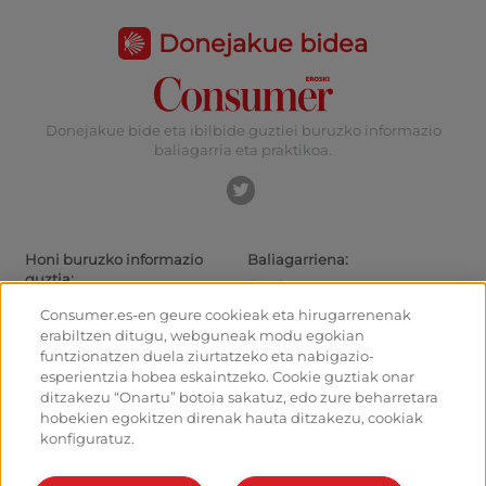
Donejakue bidea
Donejakue bide eta ibilbide guztiei buruzko informazio
baliagarria eta praktikoa.
Honi buruzko informazio
Baliagarriena:
guztia:
Gaurkotasuna
Donejakue bideak eta ibilbideak
Ibiltarientzako aholkuak
Consumer.es-en geure cookieak eta hirugarrenenak
Donejakue bidea bizikletaz
Irteeretara nola iritsi
erabiltzen ditugu, webguneak modu egokian
Aterpetxeak
Nola irten Santiagotik
funtzionatzen duela ziurtatzeko eta nabigazio-
Monumentuak
Kalkulagailua
esperientzia hobea eskaintzeko. Cookie guztiak onar
Foroa
Historia
ditzakezu “Onartu” botoia sakatuz, edo zure beharretara
Donejakue bideko argazkiak
hobekien egokitzen direnak hauta ditzakezu, cookiak
konfiguratuz.
Ostalariak:
Antolatu eta planifikatu zure
bidea
Kudeatu zure aterpea