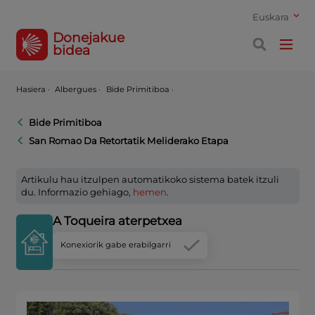
Euskara
Donejakue
bidea
Hasiera
·
Albergues ·
Bide Primitiboa ·
Bide Primitiboa
San Romao Da Retortatik Meliderako Etapa
Artikulu hau itzulpen automatikoko sistema batek itzuli
du. Informazio gehiago,
hemen
.
A Toqueira aterpetxea
Konexiorik gabe erabilgarri