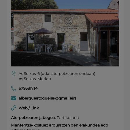
As Seixas, 6 (udal aterpetxearen ondoan)
As Seixas, Merlan
679381714
albergueatoqueira@gmaileira
Web / Link
Aterpetxearen jabegoa:
Partikularra
Mantentze-kostuez arduratzen den erakundea edo