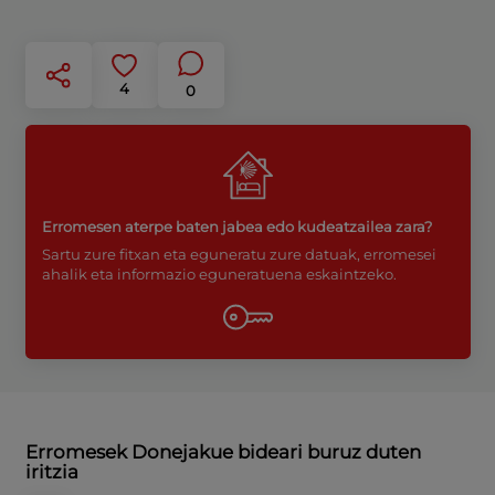
4
0
Erromesen aterpe baten jabea edo kudeatzailea zara?
Sartu zure fitxan eta eguneratu zure datuak, erromesei
ahalik eta informazio eguneratuena eskaintzeko.
Erromesek Donejakue bideari buruz duten
iritzia