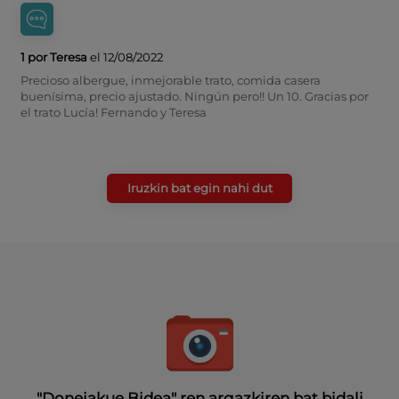
1 por Teresa
el 12/08/2022
Precioso albergue, inmejorable trato, comida casera
buenísima, precio ajustado. Ningún pero!! Un 10. Gracias por
el trato Lucía! Fernando y Teresa
Iruzkin bat egin nahi dut
"Donejakue Bidea" ren argazkiren bat bidali