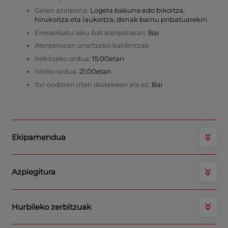
Gelen azalpena:
Logela bakuna edo bikoitza,
hirukoitza eta laukoitza, denak bainu pribatuarekin
Erreserbatu leku bat aterpetxean:
Bai
Aterpetxean onartzeko baldintzak:
Irekitzeko ordua:
15:00etan
Ixteko ordua:
21:00etan
Itxi ondoren irten daitekeen ala ez:
Bai
Ekipamendua
Azpiegitura
Hurbileko zerbitzuak