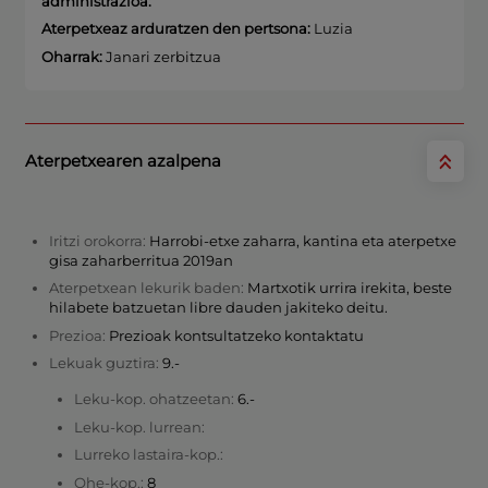
administrazioa:
Aterpetxeaz arduratzen den pertsona:
Luzia
Oharrak:
Janari zerbitzua
Aterpetxearen azalpena
Iritzi orokorra:
Harrobi-etxe zaharra, kantina eta aterpetxe
gisa zaharberritua 2019an
Aterpetxean lekurik baden:
Martxotik urrira irekita, beste
hilabete batzuetan libre dauden jakiteko deitu.
Prezioa:
Prezioak kontsultatzeko kontaktatu
Lekuak guztira:
9.-
Leku-kop. ohatzeetan:
6.-
Leku-kop. lurrean:
Lurreko lastaira-kop.:
Ohe-kop.:
8