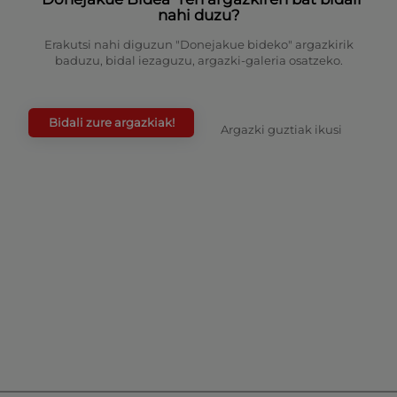
nahi duzu?
Erakutsi nahi diguzun "Donejakue bideko" argazkirik
baduzu, bidal iezaguzu, argazki-galeria osatzeko.
Bidali zure argazkiak!
Argazki guztiak ikusi