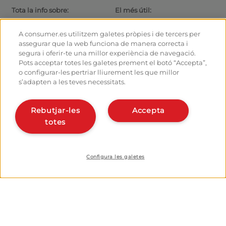
Tota la info sobre:
El més útil:
Rutes i Camins de Sant Jaume
Actualitat
El camí amb bici
Consells per al caminant
A consumer.es utilitzem galetes pròpies i de tercers per
Albergs
Com arribar a les sortides
assegurar que la web funciona de manera correcta i
Monumentos
Com sortir de Santiago
segura i oferir-te una millor experiència de navegació.
Fòrum
Calculadora
Pots acceptar totes les galetes prement el botó “Accepta”,
Fotografies del Camí de Sant
Història
o configurar-les pertriar lliurement les que millor
Jaume
s’adapten a les teves necessitats.
Hostalers:
Organitza i planifica el teu
camí
Gestiona el teu alberg
Rebutjar-les
Accepta
Dona’t d’alta en el planificador
Dona d’alta el teu alberg
totes
Apps del camí
Coneix-nos:
Qui som?
Instal·la la webapp
Escriu-nos
Configura les galetes