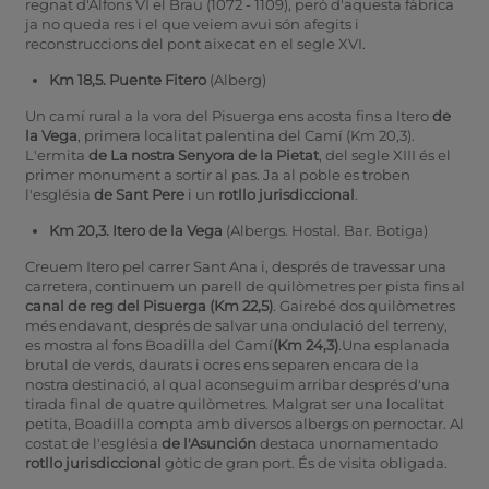
regnat d'Alfons VI el Brau (1072 - 1109), però d'aquesta fàbrica
ja no queda res i el que veiem avui són afegits i
reconstruccions del pont aixecat en el segle XVI.
Km 18,5. Puente Fitero
(Alberg)
Un camí rural a la vora del Pisuerga ens acosta fins a Itero
de
la Vega
, primera localitat palentina del Camí (Km 20,3).
L'ermita
de La nostra Senyora de la Pietat
, del segle XIII és el
primer monument a sortir al pas. Ja al poble es troben
l'església
de Sant Pere
i un
rotllo jurisdiccional
.
Km 20,3. Itero de la Vega
(Albergs. Hostal. Bar. Botiga)
Creuem Itero pel carrer Sant Ana i, després de travessar una
carretera, continuem un parell de quilòmetres per pista fins al
canal de reg del Pisuerga (Km 22,5)
. Gairebé dos quilòmetres
més endavant, després de salvar una ondulació del terreny,
es mostra al fons Boadilla del Camí
(Km 24,3)
.Una esplanada
brutal de verds, daurats i ocres ens separen encara de la
nostra destinació, al qual aconseguim arribar després d'una
tirada final de quatre quilòmetres. Malgrat ser una localitat
petita, Boadilla compta amb diversos albergs on pernoctar. Al
costat de l'església
de l'Asunción
destaca unornamentado
rotllo jurisdiccional
gòtic de gran port. És de visita obligada.