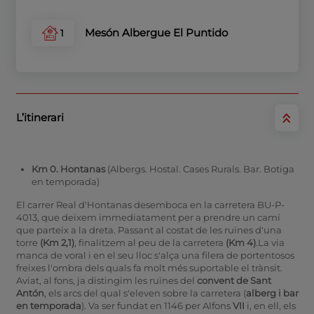
Mesón Albergue El Puntido
1
L’itinerari
Km 0. Hontanas
(Albergs. Hostal. Cases Rurals. Bar. Botiga
en temporada)
El carrer Real d'Hontanas desemboca en la carretera BU-P-
4013, que deixem immediatament per a prendre un camí
que parteix a la dreta. Passant al costat de les ruïnes d'una
torre
(Km 2,1)
, finalitzem al peu de la carretera
(Km 4)
.La via
manca de voral i en el seu lloc s'alça una filera de portentosos
freixes l'ombra dels quals fa molt més suportable el trànsit.
Aviat, al fons, ja distingim les ruïnes del
convent de Sant
Antón
, els arcs del qual s'eleven sobre la carretera (
alberg i bar
en temporada
). Va ser fundat en 1146 per Alfons
VII
i, en ell, els