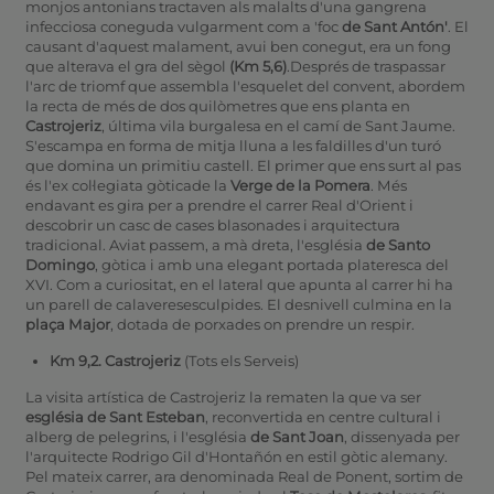
monjos antonians tractaven als malalts d'una gangrena
infecciosa coneguda vulgarment com a 'foc
de Sant Antón'
. El
causant d'aquest malament, avui ben conegut, era un fong
que alterava el gra del sègol
(Km 5,6)
.Després de traspassar
l'arc de triomf que assembla l'esquelet del convent, abordem
la recta de més de dos quilòmetres que ens planta en
Castrojeriz
, última vila burgalesa en el camí de Sant Jaume.
S'escampa en forma de mitja lluna a les faldilles d'un turó
que domina un primitiu castell. El primer que ens surt al pas
és l'ex col·legiata gòticade la
Verge de la Pomera
. Més
endavant es gira per a prendre el carrer Real d'Orient i
descobrir un casc de cases blasonades i arquitectura
tradicional. Aviat passem, a mà dreta, l'església
de Santo
Domingo
, gòtica i amb una elegant portada plateresca del
XVI. Com a curiositat, en el lateral que apunta al carrer hi ha
un parell de calaveresesculpides. El desnivell culmina en la
plaça Major
, dotada de porxades on prendre un respir.
Km 9,2. Castrojeriz
(Tots els Serveis)
La visita artística de Castrojeriz la rematen la que va ser
església de Sant Esteban
, reconvertida en centre cultural i
alberg de pelegrins, i l'església
de Sant Joan
, dissenyada per
l'arquitecte Rodrigo Gil d'Hontañón en estil gòtic alemany.
Pel mateix carrer, ara denominada Real de Ponent, sortim de