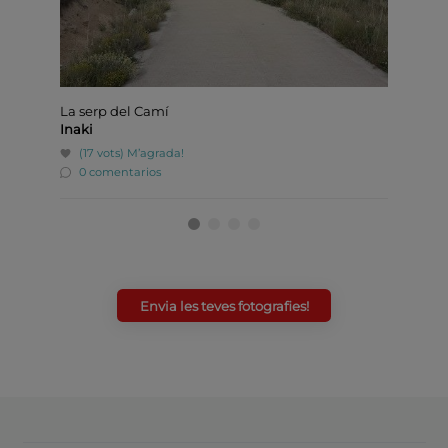
La serp del Camí
Rebec
Inaki
Rebeca
(17 vots)
M’agrada!
(6 v
0 comentarios
0 co
Envia les teves fotografies!