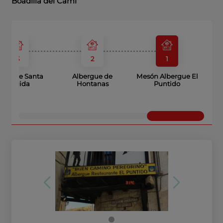
Boadilla del Camí
3
2
1
bergue Santa
Albergue de
Mesón Albergue El
Brígida
Hontanas
Puntido