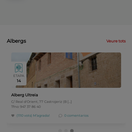
Albergs
Veure tots
ETAPA
14
Alberg Ultreia
C/ Real d'Orient, 77 Castrojeriz (B […]
Tfno: 947 37 86 40
(1110 vots)
M’agrada!
0 comentarios