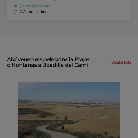
(72 vots)
M’agrada!
0 Comentarios
Així veuen els pelegrins la Etapa
Veure tots
d'Hontanas a Boadilla del Camí