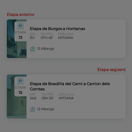
Etapa anterior
Etapa de Burgos a Hontanas
ETAPA
KM
TEMPS
Dificultat
13
31,1
07H 45’
MITJANA
12 Albergs
Etapa següent
Etapa de Boadilla del Camí a Carrion dels
ETAPA
Comtes
15
KM
TEMPS
Dificultat
24,6
05H 20’
MITJANA
12 Albergs