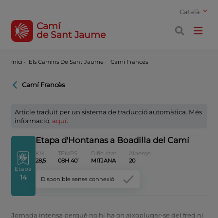
Català
Camí
de Sant Jaume
Inici
·
Els Camins De Sant Jaume ·
Cami Francés
Camí Francès
Article traduït per un sistema de traducció automàtica. Més
informació,
aquí
.
Etapa d'Hontanas a Boadilla del Camí
KM
TEMPS
Dificultat
Albergs
28,5
08H 40’
MITJANA
20
Etapa
14
Disponible sense connexió
Jornada intensa perquè no hi ha on aixoplugar-se del fred ni