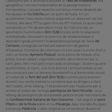
Castrojeriz per a afrontarla pujada al
Teso de Mostelares
, fita
geogràfica i record inesborrable de la peregrinació a
Compostela. L'acusat repecho comença metres després de
franquejar el
riu Odrilla
per un pont de fusta. En un
quilòmetre i tres-cents metres superem un desnivell de 140
metres, des dels 777 pugem fins als 917 metres, la qual cosa
comporta un 11% de pendent mitjà. En l'alt ens rep un
geomètric humilladero
(Km 12,8)
.
Encara amb la respiració
entretallada, travessem la planícia de Mostelaresper a
descobrir gradualment l'inabastable paisatge de Terra
de
Campos
, coneguda també pel sobrenom de graner
d'Espanya. Comarca de colomars, rica en caça i curulla d'art o
com va relatar
Aymeric Picaud
-terra plena de tresors, d'or,
plata, rica en draps i vigorosos cavalls, abundant en pa, vi,
carn, peix, llet i mel però mancada d'arbratge-. Durant quatre
quilòmetres, el camí, una línia blanca i enlluernadora al sol,
ens condueix per un terreny favorablefins al berenador situat
al costat de la
font del poll (Km 16,9)
.A continuació prenem
durant nou-cents metres la carretera que es dirigeix a Itero
del Castell, amb alberg, i l'abandonem per l'esquerra per a
arribar al costat de l'antiga
parròquia de Sant Nicolás
- avui
alberg de pelegrins de temporada gestionat per voluntaris de
la
Confraternitat italiana de San Giacomo
- i tot seguit al
pont
Fitero
o
de la Mula
sobre el riu
Pisuerga
. Aquí s'acaba Burgos i
comença
Palència
. L'obra original es va construir durant el