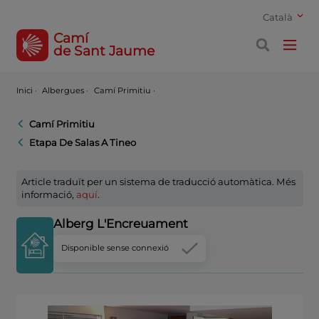
Català
Camí
de Sant Jaume
Inici
·
Albergues ·
Camí Primitiu ·
Camí Primitiu
Etapa De Salas A Tineo
Article traduït per un sistema de traducció automàtica. Més
informació,
aquí
.
Alberg L'Encreuament
Disponible sense connexió