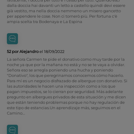
dalla doccia hai davanti un letto a castello quindi devi essere
già vestito, ma nella doccia nemmeno un misero gancetto
per appendere le cose. Non ci tornerò più. Per fortuna c'è
ampia scelta tra Bodenaya e La Espina
52 por Alejandro
el 18/09/2022
La señora Carmen te pide el donativo como muy tarde por la
noche ya que por la mañana no está y no se te vaya a olvidar.
Señora eso se arregla poniendo una hucha y poniendo
"Donativo", los que peregrinamos conocemos cómo hacerlo.
Para mí es un negocio disfrazado de albergue con donativo. Si
las autoridades le hacen una inspección como a los que
pagan impuestos, se lo cierran por seguridad. Más adelante
pregunto en albergues privados de esta situación y me dicen
que están teniendo problemas porque no hay regulación de
este tipo de estancias.Un aprendizaje más, seguimos en el
Camino...