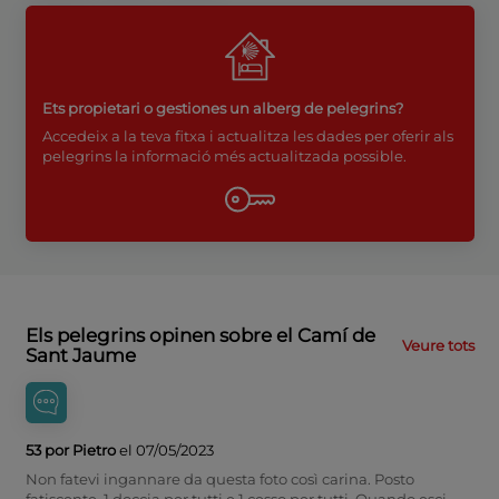
Ets propietari o gestiones un alberg de pelegrins?
Accedeix a la teva fitxa i actualitza les dades per oferir als
pelegrins la informació més actualitzada possible.
Els pelegrins opinen sobre el Camí de
Veure tots
Sant Jaume
53 por Pietro
el 07/05/2023
Non fatevi ingannare da questa foto così carina. Posto
fatiscente, 1 doccia per tutti e 1 cesso per tutti. Quando esci