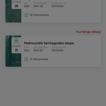
ETAPA
KM
DENBORA
Zailtasuna
29
28,8
06H 45’
ERTAINA
35 Aterpetxea
Hurrengo etapa
Pedrouzotik Santiagorako etapa
ETAPA
KM
DENBORA
Zailtasuna
31
20,0
04H 30’
ERTAINA
21 Aterpetxea