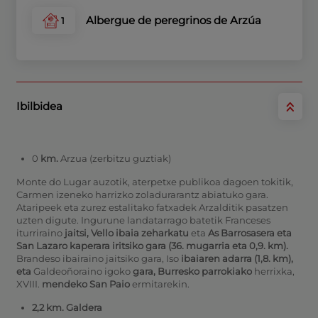
Albergue de peregrinos de Arzúa
1
Ibilbidea
0
km.
Arzua (zerbitzu guztiak)
Monte do Lugar auzotik, aterpetxe publikoa dagoen tokitik,
Carmen izeneko harrizko zoladurarantz abiatuko gara.
Ataripeek eta zurez estalitako fatxadek Arzalditik pasatzen
uzten digute. Ingurune landatarrago batetik Franceses
iturriraino
jaitsi,
Vello ibaia
zeharkatu
eta
As Barrosasera eta
San Lazaro kaperara
iritsiko gara (36. mugarria eta 0,9. km).
Brandeso ibairaino jaitsiko gara, Iso
ibaiaren adarra
(1,8. km),
eta
Galdeoñoraino igoko
gara, Burresko parrokiako
herrixka,
XVIII.
mendeko San Paio
ermitarekin.
2,2 km. Galdera