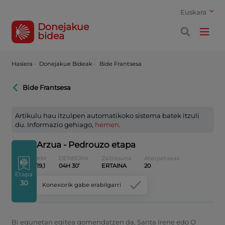
Euskara
Donejakue
bidea
Hasiera
·
Donejakue Bideak ·
Bide Frantsesa
Bide Frantsesa
Artikulu hau itzulpen automatikoko sistema batek itzuli
du. Informazio gehiago,
hemen
.
Arzua - Pedrouzo etapa
KM
DENBORA
Zailtasuna
Aterpetxeak
19,1
04H 30’
ERTAINA
20
Etapa
30
Konexiorik gabe erabilgarri
Bi egunetan egitea gomendatzen da, Santa Irene edo O