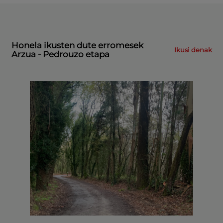
Honela ikusten dute erromesek
Ikusi denak
Arzua - Pedrouzo etapa