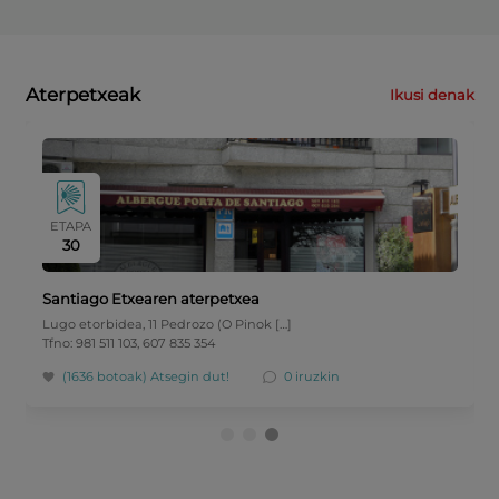
Aterpetxeak
Ikusi denak
ETAPA
30
Santiago Etxearen aterpetxea
Lugo etorbidea, 11 Pedrozo (O Pinok […]
Tfno: 981 511 103, 607 835 354
(1636 botoak)
Atsegin dut!
0 iruzkin