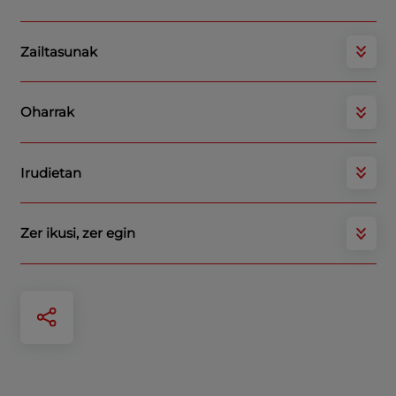
Zailtasunak
Oharrak
Irudietan
Zer ikusi, zer egin