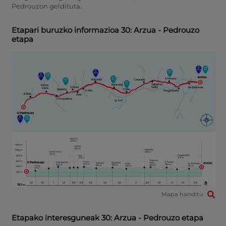
Pedrouzon geldituta.
Etapari buruzko informazioa 30: Arzua - Pedrouzo
etapa
Mapa handitu
Etapako interesguneak 30: Arzua - Pedrouzo etapa