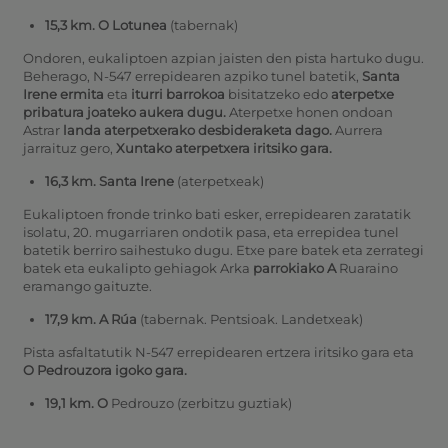
15,3 km. O Lotunea
(tabernak)
Ondoren, eukaliptoen azpian jaisten den pista hartuko dugu.
Beherago, N-547 errepidearen azpiko tunel batetik,
Santa
Irene ermita
eta
iturri barrokoa
bisitatzeko edo
aterpetxe
pribatura joateko aukera dugu.
Aterpetxe honen ondoan
Astrar
landa aterpetxerako desbideraketa dago.
Aurrera
jarraituz gero,
Xuntako aterpetxera iritsiko gara.
16,3 km. Santa Irene
(aterpetxeak)
Eukaliptoen fronde trinko bati esker, errepidearen zaratatik
isolatu, 20. mugarriaren ondotik pasa, eta errepidea tunel
batetik berriro saihestuko dugu. Etxe pare batek eta zerrategi
batek eta eukalipto gehiagok Arka
parrokiako A
Ruaraino
eramango gaituzte.
17,9 km. A Rúa
(tabernak. Pentsioak. Landetxeak)
Pista asfaltatutik N-547 errepidearen ertzera iritsiko gara eta
O Pedrouzora igoko gara.
19,1 km. O
Pedrouzo (zerbitzu guztiak)