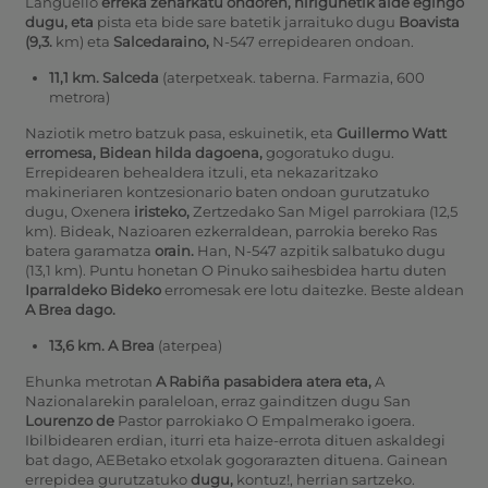
Langüello
erreka zeharkatu ondoren, hirigunetik alde egingo
dugu, eta
pista eta bide sare batetik jarraituko dugu
Boavista
(9,3.
km) eta
Salcedaraino,
N-547 errepidearen ondoan.
11,1 km. Salceda
(aterpetxeak. taberna. Farmazia, 600
metrora)
Naziotik metro batzuk pasa, eskuinetik, eta
Guillermo Watt
erromesa, Bidean hilda dagoena,
gogoratuko dugu.
Errepidearen behealdera itzuli, eta nekazaritzako
makineriaren kontzesionario baten ondoan gurutzatuko
dugu, Oxenera
iristeko,
Zertzedako San Migel parrokiara (12,5
km).
Bideak, Nazioaren ezkerraldean, parrokia bereko Ras
batera garamatza
orain.
Han, N-547 azpitik salbatuko dugu
(13,1 km).
Puntu honetan O Pinuko saihesbidea hartu duten
Iparraldeko Bideko
erromesak ere lotu daitezke. Beste aldean
A Brea dago.
13,6 km. A Brea
(aterpea)
Ehunka metrotan
A Rabiña pasabidera atera eta,
A
Nazionalarekin paraleloan, erraz gainditzen dugu San
Lourenzo de
Pastor parrokiako O Empalmerako igoera.
Ibilbidearen erdian, iturri eta haize-errota dituen askaldegi
bat dago, AEBetako etxolak gogorarazten dituena. Gainean
errepidea gurutzatuko
dugu,
kontuz!, herrian sartzeko.