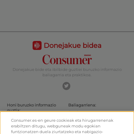
Donejakue bidea
Donejakue bide eta ibilbide guztiei buruzko informazio
baliagarria eta praktikoa.
Honi buruzko informazio
Baliagarriena:
guztia:
Gaurkotasuna
Donejakue bideak eta ibilbideak
Ibiltarientzako aholkuak
Consumer.es-en geure cookieak eta hirugarrenenak
Donejakue bidea bizikletaz
Irteeretara nola iritsi
erabiltzen ditugu, webguneak modu egokian
Aterpetxeak
Nola irten Santiagotik
funtzionatzen duela ziurtatzeko eta nabigazio-