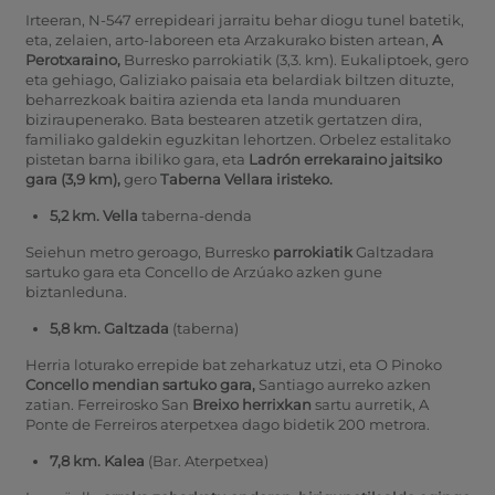
Irteeran, N-547 errepideari jarraitu behar diogu tunel batetik,
eta, zelaien, arto-laboreen eta Arzakurako bisten artean,
A
Perotxaraino,
Burresko parrokiatik (3,3. km).
Eukaliptoek, gero
eta gehiago, Galiziako paisaia eta belardiak biltzen dituzte,
beharrezkoak baitira azienda eta landa munduaren
biziraupenerako. Bata bestearen atzetik gertatzen dira,
familiako galdekin eguzkitan lehortzen. Orbelez estalitako
pistetan barna ibiliko gara, eta
Ladrón errekaraino jaitsiko
gara (3,9 km),
gero
Taberna Vellara iristeko.
5,2 km. Vella
taberna-denda
Seiehun metro geroago, Burresko
parrokiatik
Galtzadara
sartuko gara eta Concello de Arzúako azken gune
biztanleduna.
5,8 km. Galtzada
(taberna)
Herria loturako errepide bat zeharkatuz utzi, eta O Pinoko
Concello mendian sartuko gara,
Santiago aurreko azken
zatian. Ferreirosko San
Breixo herrixkan
sartu aurretik, A
Ponte de Ferreiros aterpetxea dago bidetik 200 metrora.
7,8 km. Kalea
(Bar. Aterpetxea)