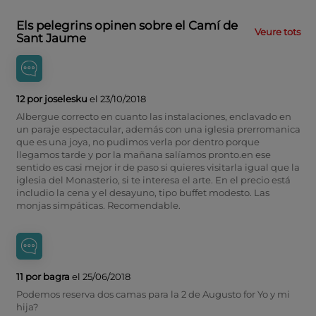
Els pelegrins opinen sobre el Camí de
Veure tots
Sant Jaume
12 por joselesku
el 23/10/2018
Albergue correcto en cuanto las instalaciones, enclavado en
un paraje espectacular, además con una iglesia prerromanica
que es una joya, no pudimos verla por dentro porque
llegamos tarde y por la mañana salíamos pronto.en ese
sentido es casi mejor ir de paso si quieres visitarla igual que la
iglesia del Monasterio, si te interesa el arte. En el precio está
includio la cena y el desayuno, tipo buffet modesto. Las
monjas simpáticas. Recomendable.
11 por bagra
el 25/06/2018
Podemos reserva dos camas para la 2 de Augusto for Yo y mi
hija?