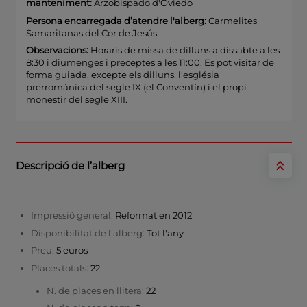
manteniment:
Arzobispado d'Oviedo
Persona encarregada d’atendre l'alberg:
Carmelites
Samaritanas del Cor de Jesús
Observacions:
Horaris de missa de dilluns a dissabte a les
8:30 i diumenges i preceptes a les 11:00. Es pot visitar de
forma guiada, excepte els dilluns, l'església
prerrománica del segle IX (el Conventín) i el propi
monestir del segle XIII.
Descripció de l’alberg
Impressió general:
Reformat en 2012
Disponibilitat de l’alberg:
Tot l'any
Preu:
5 euros
Places totals:
22
N. de places en llitera:
22