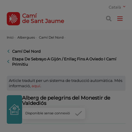
Català
Camí
de Sant Jaume
Inici
·
Albergues ·
Camí Del Nord ·
Camí Del Nord
Etapa De Sebrayo A Gijón / Enllaç Fins A Oviedo I Camí
Primitiu
Article traduït per un sistema de traducció automàtica. Més
informació,
aquí
.
Alberg de pelegrins del Monestir de
Valdediós
Disponible sense connexió