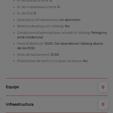
N. de places a terra:
0
N. de matalassos a terra:
0
N. de llits:
0
Descripció d’habitacions:
Un dormitori
Reserva de plaça en l’alberg:
No
Condicions d’admissió per accedir a l’alberg:
Pelegrins
amb credencial
Hora d’obertura:
13:00. Cal abandonar l'alberg abans
de les 9:00
Hora de tancament:
21:00
Possibilitat de sortir o no quan es tanca:
No
Equips
Infraestructura