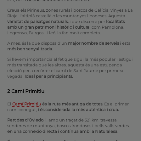
Creua els Pirineus, zones rurals i boscos de Galícia, vinyes a La
Rioja, l'altiplà castellà o les muntanyes lleoneses. Aquesta
varietat de paisatges naturals,
i que discorre per
localitats
amb un gran patrimoni històric i cultural
com Pamplona,
Logronyo, Burgos i Lleó, la fan molt completa.
A més, és la que disposa d'un
major nombre de serveis
i està
més ben senyalitzada.
Si llevem importància al fet que sigui la més popular i estigui
més transitada que les altres, aquesta és una estupenda
elecció per a recórrer el camí de Sant Jaume per primera
vegada.
Ideal per a principiants.
2 Camí Primitiu
El
Camí Primitiu
és la ruta més antiga de totes.
És el primer
camí conegut,
i és considerada la més autèntica i crua.
Part des d'Oviedo
, i, amb un traçat de 321 km, travessa
senderes de muntanya, boscos frondosos i bells valls verdes,
en una connexió directa i contínua amb la Naturalesa.