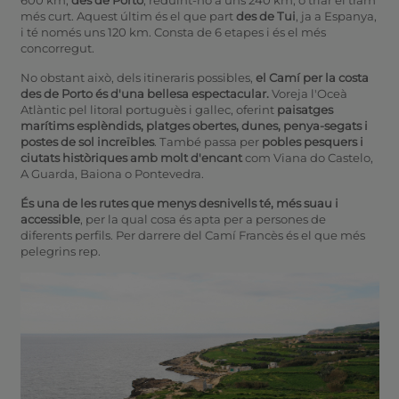
més curt. Aquest últim és el que part
des de Tui
, ja a Espanya,
i té només uns 120 km. Consta de 6 etapes i és el més
concorregut.
No obstant això, dels itineraris possibles,
el Camí per la costa
des de Porto és d'una bellesa espectacular.
Voreja l'Oceà
Atlàntic pel litoral portuguès i gallec, oferint
paisatges
marítims esplèndids,
platges obertes, dunes, penya-segats i
postes de sol increïbles
. També passa per
pobles pesquers i
ciutats històriques
amb molt d'encant
com Viana do Castelo,
A Guarda, Baiona o Pontevedra.
És una de les rutes que menys desnivells té, més suau i
accessible
, per la qual cosa és apta per a persones de
diferents perfils. Per darrere del Camí Francès és el que més
pelegrins rep.