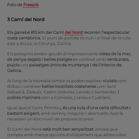
Foto de
Freepik
3 Camí del Nord
Els gairebé 815 km del Camí
del Nord
recorren l'espectacular
costa cantàbrica.
El punt de partida és Irun i el final de la ruta
està a Arzúa, la Corunya, Galícia.
Els pelegrins poden gaudir d'impressionants
vistes de la mar,
de penya-segats i belles platges
en contrast amb
verds prats,
pujols
i els
paisatges únics de muntanya i de l'interior de
Galícia.
Al llarg de la travessia també es poden explorar
ciutats
com
Bilbao i conèixer
belles localitats costaneres
com Sant
Sebastià, Zarautz, Castro Urdiales, Laredo o Santander,
i
pobles mariners
com a Cometes, Llanes o Cudillero.
Igual que el Camí Primitiu
, és una ruta d'una certa dificultat i
bastant exigent,
amb terreny irregular i desnivells. Això fa
necessari un bon nivell de preparació previ.
El Camí del Nord
està molt ben senyalitzat
, encara que
compta amb menys opcions d'allotjament que altres rutes