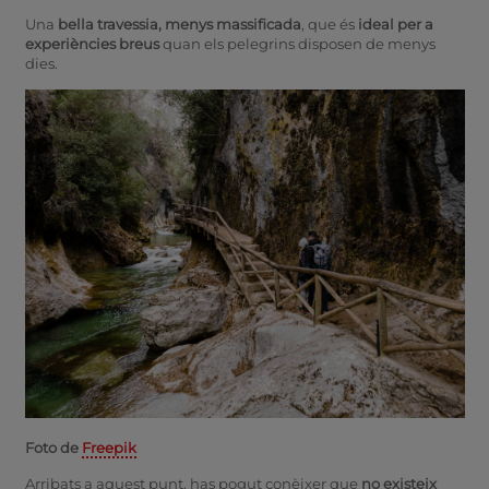
Una
bella travessia, menys massificada
, que és
ideal per a
experiències breus
quan els pelegrins disposen de menys
dies.
Foto de
Freepik
Arribats a aquest punt, has pogut conèixer que
no existeix