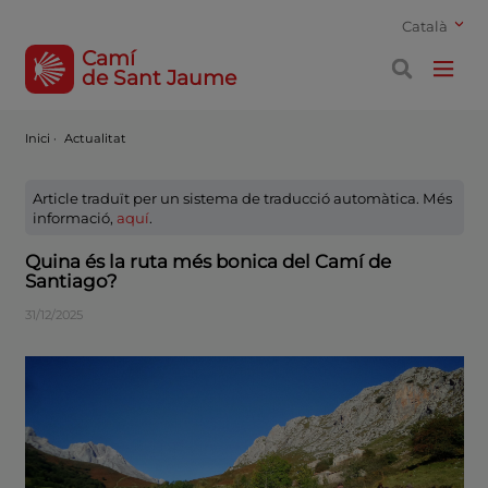
Català
Camí
de Sant Jaume
Inici
·
Actualitat
Article traduït per un sistema de traducció automàtica. Més
informació,
aquí
.
Quina és la ruta més bonica del Camí de
Santiago?
31/12/2025