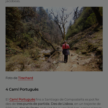
jacobeas.
Foto de
Tirachard
4 Camí Portuguès
El
Camí Portuguès
fins a Santiago de Compostel·la es pot fer
des de
tres punts de partida
.
Des de Lisboa
, en un trajecte de
600 km,
des de Porto
, reduint-ho a uns 240 km, o triar el tram