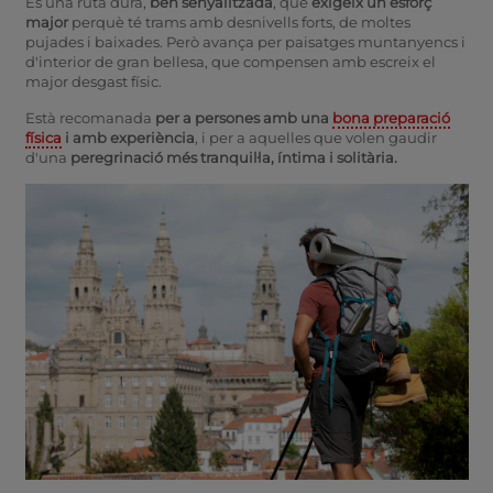
És una ruta dura,
ben senyalitzada
, que
exigeix un esforç
major
perquè té trams amb desnivells forts, de moltes
pujades i baixades. Però avança per paisatges muntanyencs i
d'interior de gran bellesa, que compensen amb escreix el
major desgast físic.
Està recomanada
per a persones amb una
bona preparació
física
i amb experiència
, i per a aquelles que volen gaudir
d'una
peregrinació més tranquil·la, íntima i solitària.