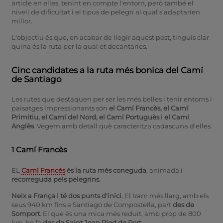
article en elles, tenint en compte l'entorn, però també el
nivell de dificultat i el tipus de pelegrí al qual s'adaptarien
millor.
L'objectiu és que, en acabar de llegir aquest post, tinguis clar
quina és la ruta per la qual et decantaries.
Cinc candidates a la ruta més bonica del Camí
de Santiago
Les rutes que destaquen per ser les més belles i tenir entorns i
paisatges impressionants són
el Camí Francès, el Camí
Primitiu, el Camí del Nord, el Camí Portuguès i el Camí
Anglès
. Vegem amb detall què caracteritza cadascuna d'elles.
1 Camí Francès
EL
Camí Francès
és
la ruta més coneguda
, animada
i
recorreguda pels pelegrins.
Neix a França i té dos punts d'inici.
El tram més llarg, amb els
seus 940 km fins a Santiago de Compostel·la, part
des de
Somport
. El que és una mica més reduït, amb prop de 800
km, ho fa
des de Saint Jean Pied de Port.