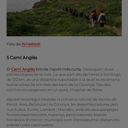
Foto de
Wirestock
5 Camí Anglès
El
Camí Anglès
brinda l'opció més curta.
Destaquen dues
petites etapes de la ruta. La que part des de Ferrol a Santiago,
de 122 km, és una distància suportable a la qual es recomana
sumar altres 34 km més del tram de la Corunya. Tots dos
camins convergeixen en un punt, Hospital de Boira.
Aquest recorregut travessa la comarca natural de les ries de
Ferrol, Ares, Betanzos i la Corunya, les desembocadures dels
rius Xubia, Eume, Lambre i Mandeo, amb els seus paisatges
fluvials espectaculars, marenys, parcs naturals, boscos
frondosos d'interior, municipis com Pontedeume i Betanzos i
pobles rurals captivadors.