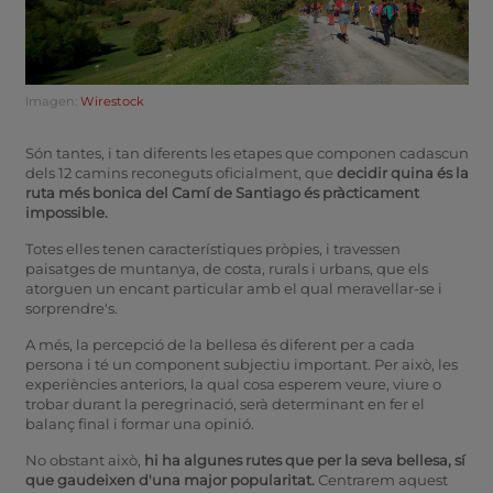
Imagen:
Wirestock
Són tantes, i tan diferents les etapes que componen cadascun
dels 12 camins reconeguts oficialment, que
decidir quina és la
ruta més bonica del Camí de Santiago és pràcticament
impossible.
Totes elles tenen característiques pròpies, i travessen
paisatges de muntanya, de costa, rurals i urbans, que els
atorguen un encant particular amb el qual meravellar-se i
sorprendre's.
A més, la percepció de la bellesa és diferent per a cada
persona i té un component subjectiu important. Per això, les
experiències anteriors, la qual cosa esperem veure, viure o
trobar durant la peregrinació, serà determinant en fer el
balanç final i formar una opinió.
No obstant això,
hi ha algunes rutes que per la seva bellesa, sí
que gaudeixen d'una major popularitat.
Centrarem aquest