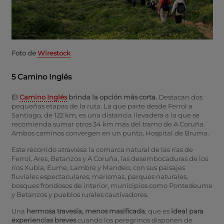
Foto de
Wirestock
5 Camino Inglés
El
Camino Inglés
brinda la opción más corta.
Destacan dos
pequeñas etapas de la ruta. La que parte desde Ferrol a
Santiago, de 122 km, es una distancia llevadera a la que se
recomienda sumar otros 34 km más del tramo de A Coruña.
Ambos caminos convergen en un punto, Hospital de Bruma.
Este recorrido atraviesa la comarca natural de las rías de
Ferrol, Ares, Betanzos y A Coruña, las desembocaduras de los
ríos Xubia, Eume, Lambre y Mandeo, con sus paisajes
fluviales espectaculares, marismas, parques naturales,
bosques frondosos de interior, municipios como Pontedeume
y Betanzos y pueblos rurales cautivadores.
Una
hermosa travesía, menos masificada
, que es
ideal para
experiencias breves
cuando los peregrinos disponen de