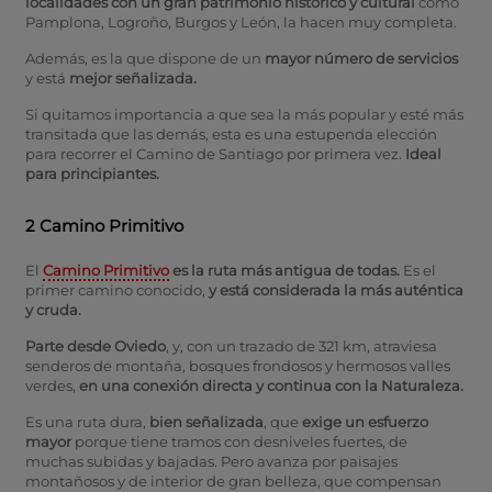
localidades con un gran patrimonio histórico y cultural
como
Pamplona, Logroño, Burgos y León, la hacen muy completa.
Además, es la que dispone de un
mayor número de servicios
y está
mejor señalizada.
Si quitamos importancia a que sea la más popular y esté más
transitada que las demás, esta es una estupenda elección
para recorrer el Camino de Santiago por primera vez.
Ideal
para principiantes.
2 Camino Primitivo
El
Camino Primitivo
es la ruta más antigua de todas.
Es el
primer camino conocido,
y está considerada la más auténtica
y cruda.
Parte desde Oviedo
, y, con un trazado de 321 km, atraviesa
senderos de montaña, bosques frondosos y hermosos valles
verdes,
en una conexión directa y continua con la Naturaleza.
Es una ruta dura,
bien señalizada
, que
exige un esfuerzo
mayor
porque tiene tramos con desniveles fuertes, de
muchas subidas y bajadas. Pero avanza por paisajes
montañosos y de interior de gran belleza, que compensan