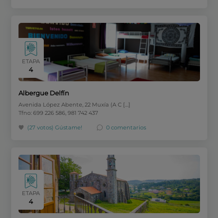
ETAPA
4
Albergue Delfín
Avenida López Abente, 22 Muxía (A C […]
Tfno: 699 226 586, 981 742 437
(27 votos)
Gústame!
0 comentarios
ETAPA
4