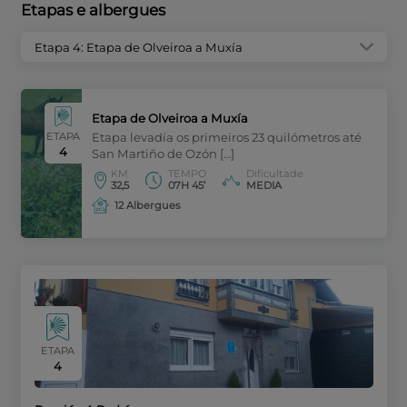
Etapas e albergues
Etapa 4: Etapa de Olveiroa a Muxía
Etapa de Olveiroa a Muxía
ETAPA
Etapa levadía os primeiros 23 quilómetros até
4
San Martiño de Ozón […]
KM
TEMPO
Dificultade
32,5
07H 45’
MEDIA
12 Albergues
ETAPA
4