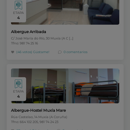
ETAPA
4
Albergue Arribada
C/ José María do Río, 30 Muxía (A C […]
Tfno: 981 74 25 16
(46 votos)
Gústame!
0 comentarios
ETAPA
4
Albergue-Hostel Muxía Mare
Rúa Castelao, 14 Muxía (A Coruña)
Tfno: 664 102 205, 981 74 24 23