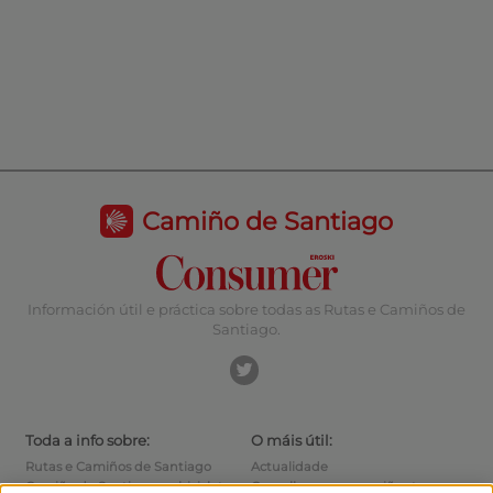
Camiño de Santiago
Información útil e práctica sobre todas as Rutas e Camiños de
Santiago.
Toda a info sobre:
O máis útil:
Rutas e Camiños de Santiago
Actualidade
Camiño de Santiago en bicicleta
Consellos para o camiñante