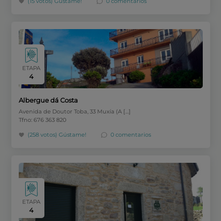
(15 votos)
Gústame!
0 comentarios
ETAPA
4
Albergue dá Costa
Avenida de Doutor Toba, 33 Muxía (A […]
Tfno: 676 363 820
(258 votos)
Gústame!
0 comentarios
ETAPA
4