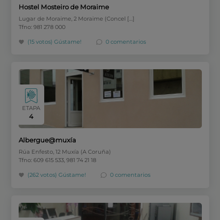
Hostel Mosteiro de Moraime
Lugar de Moraime, 2 Moraime (Concel […]
Tfno: 981 278 000
(15 votos)
Gústame!
0 comentarios
ETAPA
4
Albergue@muxía
Rúa Enfesto, 12 Muxía (A Coruña)
Tfno: 609 615 533, 981 74 21 18
(262 votos)
Gústame!
0 comentarios