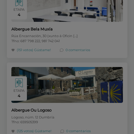
ETAPA
4
Albergue Bela Muxía
Rúa Encarnación, 30 (xunto á Oficin […]
Tfno: 687 798 222, 981 742 041
(151 votos)
Gústame!
0 comentarios
ETAPA
4
Albergue Ou Logoso
Logoso, núm. 12 Dumbría
Tfno: 659505399
(125 votos)
Gústame!
0 comentarios