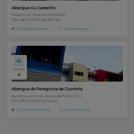
Albergue Ou Casteliño
Hospital, s/n Hospital (Dumbría)
Tfno: 981 74 73 87, 615 997 169
(12 votos)
Gústame!
0 comentarios
ETAPA
4
Albergue de Peregrinos de Dumbría
Dumbría, xunto ao campo de fútbol D […]
Tfno: 981 74 40 01 (Concello)
(75 votos)
Gústame!
0 comentarios