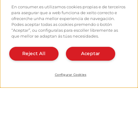
Albergues
Como chegar ás saídas
En consumer.es utilizamos cookies propias e de terceiros
Monumentos
Como saír de Santiago
para asegurar que a web funciona de xeito correcto e
Foro
Calculadora
ofrecerche unha mellor experiencia de navegación.
Fotografías do Camiño de
Historia
Podes aceptar todas as cookies premendo o botón
Santiago
“Aceptar”, ou configuralas para escoller libremente as
que mellor se adaptan ás túas necesidades.
Hostaleiros:
Organiza e planifica o teu
camiño
Xestiona o teu Albergue
Dáte de alta no planificador
Dá de alta o teu Albergue
Reject All
Aceptar
Apps do camiño
Coñécenos:
Quen somos?
Instala a webapp
Escríbenos
Configurar Cookies
© Fundación EROSKI
Aviso legal
Política de protección de datos
Cookies