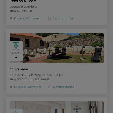
Pensión A Pedrá
Logoso, 8 Dumbría
Tfno: 671393648
(1 votos)
Gústame!
0 comentarios
ETAPA
4
Ou Cabanel
A Grixa Nº39 Vilastose A Grixa ( Co […]
Tfno: 981 717 357 / 600 644 879
(3 votos)
Gústame!
0 comentarios