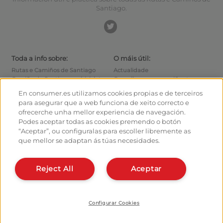
Santiago.
Toda a info sobre:
O máis útil:
Rutas e Camiños de Santiago
Actualidade
Camiño de Santiago en bicicleta
Consellos para o camiñante
Albergues
Como chegar ás saídas
En consumer.es utilizamos cookies propias e de terceiros
Monumentos
Como saír de Santiago
para asegurar que a web funciona de xeito correcto e
Foro
Calculadora
ofrecerche unha mellor experiencia de navegación.
Fotografías do Camiño de
Historia
Podes aceptar todas as cookies premendo o botón
Santiago
“Aceptar”, ou configuralas para escoller libremente as
que mellor se adaptan ás túas necesidades.
Hostaleiros:
Organiza e planifica o teu
camiño
Xestiona o teu Albergue
Dáte de alta no planificador
Dá de alta o teu Albergue
Reject All
Aceptar
Apps do camiño
Coñécenos:
Quen somos?
Instala a webapp
Escríbenos
Configurar Cookies