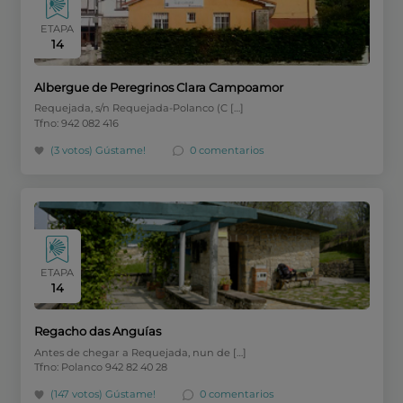
ETAPA
14
Albergue de Peregrinos Clara Campoamor
Requejada, s/n Requejada-Polanco (C […]
Tfno: 942 082 416
(3 votos)
Gústame!
0 comentarios
ETAPA
14
Regacho das Anguías
Antes de chegar a Requejada, nun de […]
Tfno: Polanco 942 82 40 28
(147 votos)
Gústame!
0 comentarios