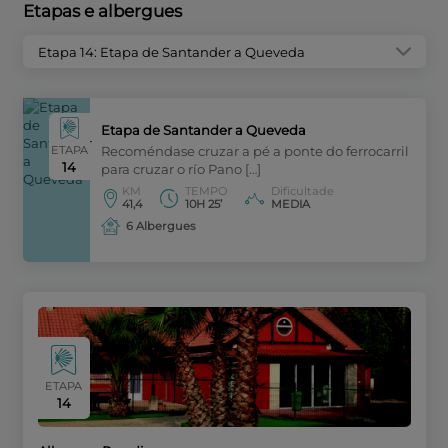
Etapas e albergues
Etapa 14: Etapa de Santander a Queveda
Etapa de Santander a Queveda
ETAPA
Recoméndase cruzar a pé a ponte do ferrocarril
14
para cruzar o río Pano […]
KM
TEMPO
Dificultade
41,4
10H 25’
MEDIA
6 Albergues
ETAPA
14