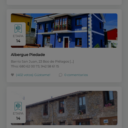
ETAPA
14
Albergue Piedade
Barrio San Juan, 23 Boo de Piélagos […]
Tfno: 680 62 00 73, 942 58 61 15
(402 votos)
Gústame!
0 comentarios
ETAPA
14