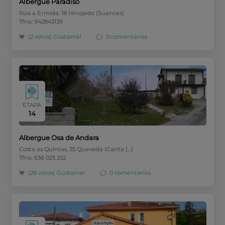
Albergue Paradiso
Rúa a Ermida, 18 Hinojedo (Suances)
Tfno: 942843139
(2 votos)
Gústame!
0 comentarios
ETAPA
14
Albergue Osa de Andara
Costa as Quintas, 35 Queveda (Canta […]
Tfno: 636 025 252
(28 votos)
Gústame!
0 comentarios