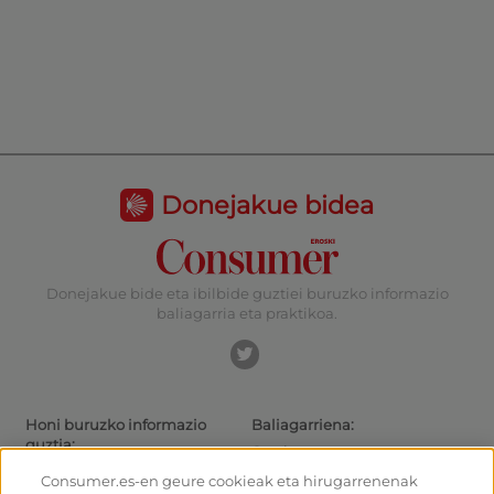
Donejakue bidea
Donejakue bide eta ibilbide guztiei buruzko informazio
baliagarria eta praktikoa.
Honi buruzko informazio
Baliagarriena:
guztia:
Gaurkotasuna
Donejakue bideak eta ibilbideak
Ibiltarientzako aholkuak
Consumer.es-en geure cookieak eta hirugarrenenak
Donejakue bidea bizikletaz
Irteeretara nola iritsi