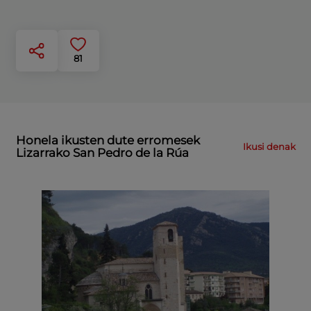
81
Honela ikusten dute erromesek
Ikusi denak
Lizarrako San Pedro de la Rúa