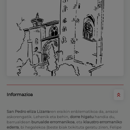
Informazioa
San Pedro eliza
Lizarra
ren eraikin enblematikoa da, arrazoi
askorengatik. Lehenik eta behin,
dorre higatu
handia du,
barrualdean
burualde erromanikoa
, eta
klaustro erromaniko
ederra
, bi hegalekoa (beste biak txikituta geratu ziren, Felipe