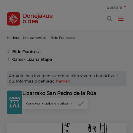
Euskara
Donejakue
bidea
Hasiera
·
Monumentos ·
Bide Frantsesa ·
Bide Frantsesa
Gares - Lizarra Etapa
Artikulu hau itzulpen automatikoko sistema batek itzuli
du. Informazio gehiago,
hemen
.
Lizarrako San Pedro de la Rúa
Konexiorik gabe erabilgarri