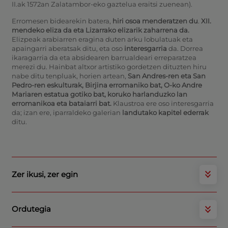
II.ak 1572an Zalatambor-eko gaztelua eraitsi zuenean).
Erromesen bidearekin batera,
hiri osoa menderatzen du
.
XII.
mendeko eliza da eta
Lizarrako elizarik zaharrena
da.
Elizpeak arabiarren eragina duten arku lobulatuak eta
apaingarri aberatsak ditu, eta oso
interesgarria
da. Dorrea
ikaragarria da eta absidearen barrualdeari erreparatzea
merezi du. Hainbat altxor artistiko gordetzen dituzten hiru
nabe ditu tenpluak, horien artean,
San Andres-ren eta
San
Pedro
-ren eskulturak,
Birjina erromaniko bat
,
O-ko Andre
Mariaren estatua gotiko bat, koruko harlanduzko lan
erromanikoa eta bataiarri bat.
Klaustroa ere oso interesgarria
da; izan ere, iparraldeko galerian
landutako kapitel ederrak
ditu.
Zer ikusi, zer egin
Ordutegia