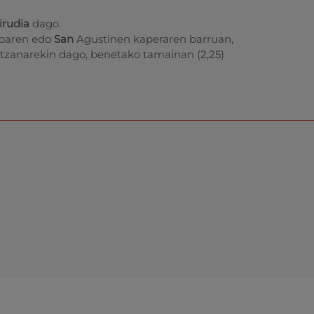
irudia
dago.
toaren edo
San
Agustinen kaperaren barruan,
etzanarekin dago, benetako tamainan (2,25)