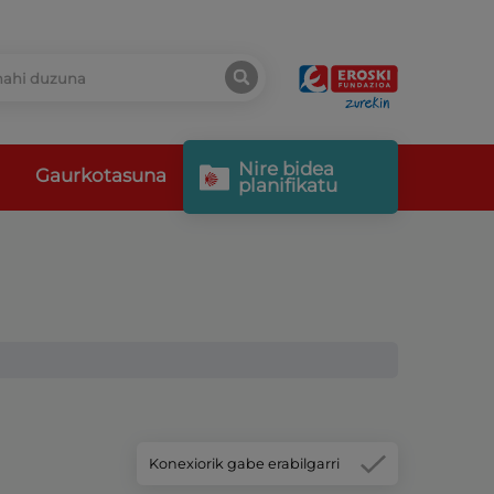
Nire bidea
Gaurkotasuna
planifikatu
Konexiorik gabe erabilgarri