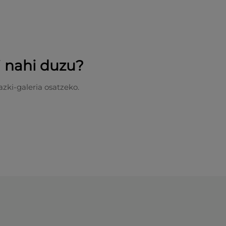
i nahi duzu?
zki-galeria osatzeko.