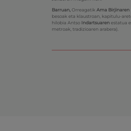
Barruan,
Orreagatik
Ama Birjinaren 
besoak eta klaustroan, kapitulu-are
hilobia Antso
Indartsuaren
estatua 
metroak, tradizioaren arabera).