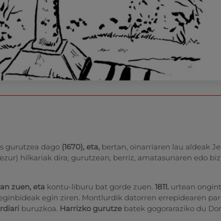
ros gurutzea dago
(1670),
eta,
bertan, oinarriaren lau aldeak J
hezur) hilkariak dira; gurutzean, berriz, amatasunaren edo biz
izan zuen, eta
kontu-liburu bat gorde zuen.
1811.
urtean ongin
ginbideak egin ziren. Montlurdik datorren errepidearen pa
rdiari
buruzkoa.
Harrizko gurutze
batek gogoraraziko du Do