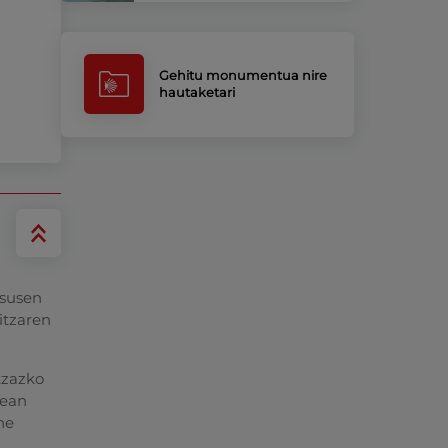
Gehitu monumentua nire
hautaketari
esusen
itzaren
tzazko
rean
ne