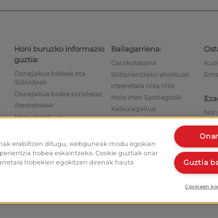
Honi buruzko informazio
Baliagarriena:
Osta
guztia:
Gaurkotasuna
Kude
Donejakue bideak eta
Ibiltarientzako aholkuak
Eman
ibilbideak
Irteeretara nola iritsi
Donejakue bidea bizikletaz
Nola irten Santiagotik
Eza
Aterpetxeak
Kalkulagailua
Nor 
Monumentuak
Historia
Har
Foroa
Onar
Donejakue bideko argazkiak
enak erabiltzen ditugu, webguneak modu egokian
sperientzia hobea eskaintzeko. Cookie guztiak onar
Guztia b
arretara hobekien egokitzen direnak hauta
Cookieen ko