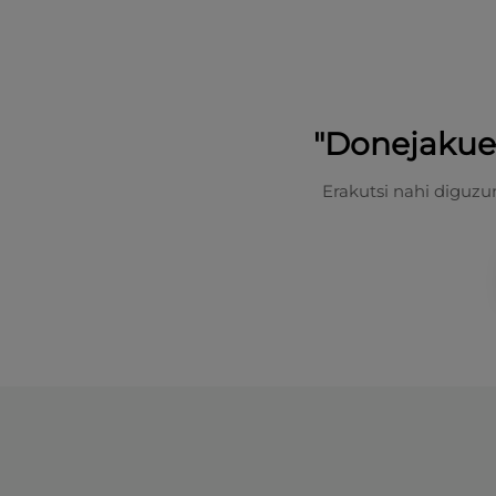
"Donejakue 
Erakutsi nahi diguzu