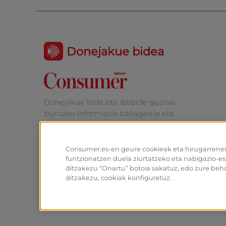
Donejakue bidea
Donejakue bide eta ibilbide guztiei
buruzko informazio baliagarria eta
praktikoa.
Consumer.es-en geure cookieak eta hirugarren
funtzionatzen duela ziurtatzeko eta nabigazio-e
ditzakezu “Onartu” botoia sakatuz, edo zure beh
ditzakezu, cookiak konfiguratuz.
© EROSKI Fundazioa