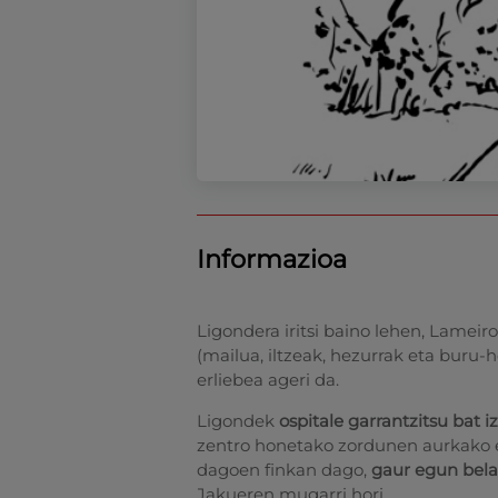
Informazioa
Ligondera iritsi baino lehen, Lamei
(mailua, iltzeak, hezurrak eta buru-
erliebea ageri da.
Ligondek
ospitale garrantzitsu bat 
zentro honetako zordunen aurkako e
dagoen finkan dago,
gaur egun bela
Jakueren mugarri hori.