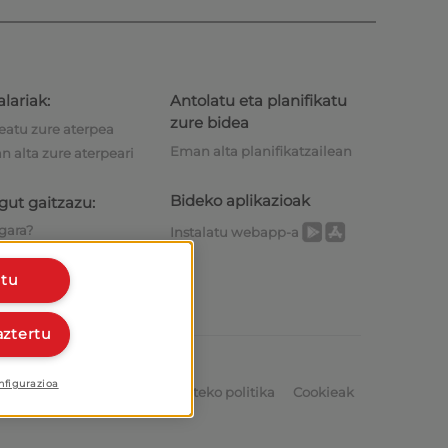
lariak:
Antolatu eta planifikatu
zure bidea
atu zure aterpea
Eman alta planifikatzailean
 alta zure aterpeari
Bideko aplikazioak
gut gaitzazu:
gara?
Instalatu webapp-a
remanetarako
tu
aztertu
nfigurazioa
Lege oharra
Datuak babesteko politika
Cookieak