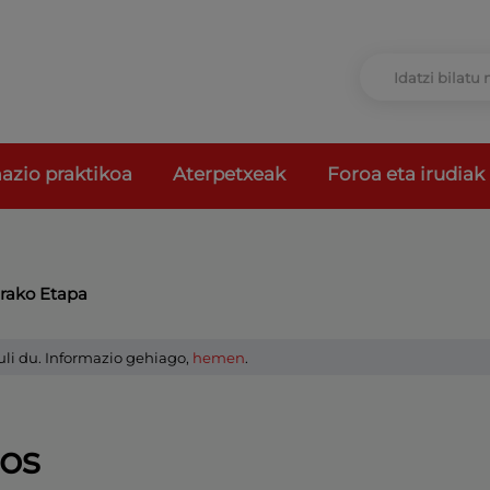
azio praktikoa
Aterpetxeak
Foroa eta irudiak
erako Etapa
uli du. Informazio gehiago,
hemen
.
os