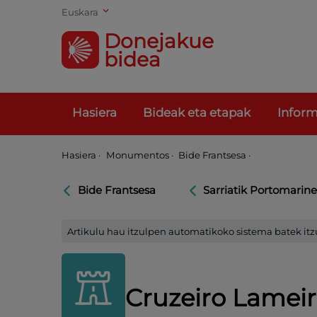
Euskara
Donejakue
bidea
Hasiera
Bideak eta etapak
Inform
Hasiera
·
Monumentos ·
Bide Frantsesa ·
Bide Frantsesa
Sarriatik Portomarin
Artikulu hau itzulpen automatikoko sistema batek itz
Cruzeiro Lameir