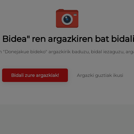
Bidea" ren argazkiren bat bidal
n "Donejakue bideko" argazkirik baduzu, bidal iezaguzu, arga
Bidali zure argazkiak!
Argazki guztiak ikusi