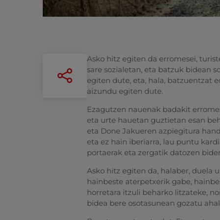
Asko hitz egiten da erromesei, turiste
sare sozialetan, eta batzuk bidean 
egiten dute, eta, hala, batzuentzat 
aizundu egiten dute.
Ezagutzen nauenak badakit erromes g
eta urte hauetan guztietan esan beha
eta Done Jakueren azpiegitura handi
eta ez hain iberiarra, lau puntu kard
portaerak eta zergatik datozen bider
Asko hitz egiten da, halaber, duela 
hainbeste aterpetxerik gabe, hainb
horretara itzuli beharko litzateke, n
bidea bere osotasunean gozatu ahal 