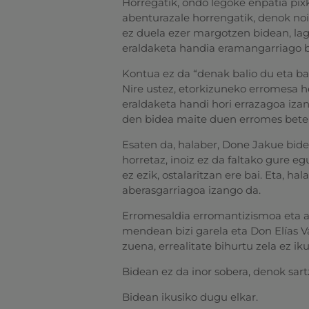
Horregatik, ondo legoke enpatia pixk
abenturazale horrengatik, denok noiz
ez duela ezer margotzen bidean, lag
eraldaketa handia eramangarriago b
Kontua ez da “denak balio du eta bak
Nire ustez, etorkizuneko erromesa hez
eraldaketa handi hori errazagoa izan
den bidea maite duen erromes beter
Esaten da, halaber, Done Jakue bidea
horretaz, inoiz ez da faltako gure
ez ezik, ostalaritzan ere bai. Eta, ha
aberasgarriagoa izango da.
Erromesaldia erromantizismoa eta ab
mendean bizi garela eta Don Elías V
zuena, errealitate bihurtu zela ez ik
Bidean ez da inor sobera, denok sar
Bidean ikusiko dugu elkar.