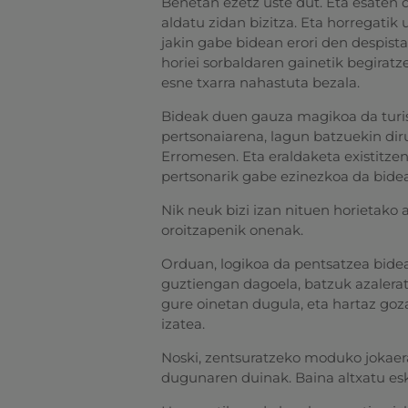
Benetan ezetz uste dut. Eta esaten d
aldatu zidan bizitza. Eta horregatik 
jakin gabe bidean erori den despista
horiei sorbaldaren gainetik begirat
esne txarra nahastuta bezala.
Bideak duen gauza magikoa da turist
pertsonaiarena, lagun batzuekin diru
Erromesen. Eta eraldaketa existitzen
pertsonarik gabe ezinezkoa da bide
Nik neuk bizi izan nituen horietako 
oroitzapenik onenak.
Orduan, logikoa da pentsatzea bidea 
guztiengan dagoela, batzuk azalerat
gure oinetan dugula, eta hartaz goz
izatea.
Noski, zentsuratzeko moduko jokaerak
dugunaren duinak. Baina altxatu esk