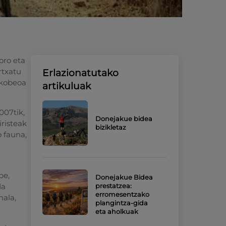
foro eta
rtxatu
Erlazionatutako
jakobeoa
artikuluak
007tik,
Donejakue bidea
iristeak
bizikletaz
 fauna,
be,
Donejakue Bidea
da
prestatzea:
erromesentzako
hala,
plangintza-gida
eta aholkuak