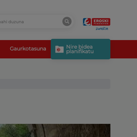
Nire bidea
Gaurkotasuna
planifikatu