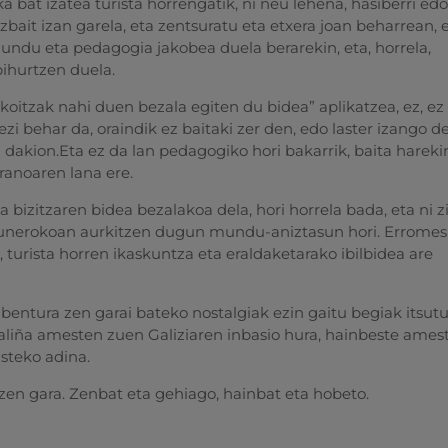
a bat izatea turista horrengatik, ni neu lehena, hasiberri edo
bait izan garela, eta zentsuratu eta etxera joan beharrean,
undu eta pedagogia jakobea duela berarekin, eta, horrela,
ihurtzen duela.
oitzak nahi duen bezala egiten du bidea” aplikatzea, ez, ez 
i behar da, oraindik ez baitaki zer den, edo laster izango de
 dakion.Eta ez da lan pedagogiko hori bakarrik, baita harekin
anoaren lana ere.
 bizitzaren bidea bezalakoa dela, hori horrela bada, eta ni z
 egunerokoan aurkitzen dugun mundu-aniztasun hori. Erromes
la, turista horren ikaskuntza eta eraldaketarako ibilbidea are
entura zen garai bateko nostalgiak ezin gaitu begiak itsutu
aliña amesten zuen Galiziaren inbasio hura, hainbeste ames
usteko adina.
tzen gara. Zenbat eta gehiago, hainbat eta hobeto.