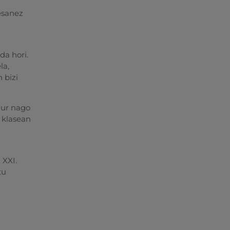
 esanez
da hori.
la,
 bizi
iur nago
 klasean
 XXI.
tu