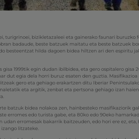
i, turigrinoei, bizikletazaleei eta gainerako faunari buruzko 
sobran badaude, beste batzuek maitatu eta beste batzuek bo
edo besteentzat hilda dagoen bidea hiltzen ari den espiritu 
isa 1999tik egin dudan ibilbidea, eta gero ospitalero gisa 2
r dut egia dela horri buruz esaten den guztia. Masifikazioa 
tzeak gero eta gehiago erakartzen ditu Iberiar Penintsulako
inaletatik eta argitik, zenbat eta pertsona gehiago izan haien
a.
urte batzuk bidea nolakoa zen, hainbesteko masifikaziorik ga
este erromes edo turista gabe, eta 80ko edo 90eko hamarka
on udan erromesak bakarrik baitzeuden, edo hori ere ez, eta, 
izango litzateke.