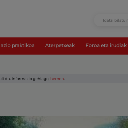
azio praktikoa
Aterpetxeak
Foroa eta irudiak
uli du. Informazio gehiago,
hemen
.