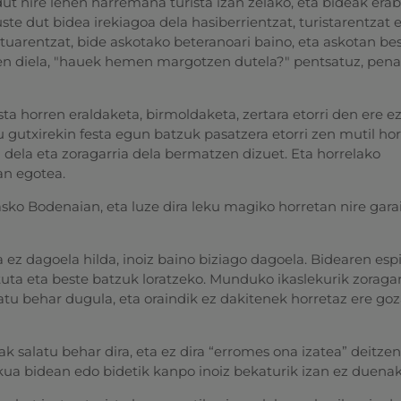
ut nire lehen harremana turista izan zelako, eta bideak era
uste dut bidea irekiagoa dela hasiberrientzat, turistarentzat 
tuarentzat, bide askotako beteranoari baino, eta askotan be
zen diela, "hauek hemen margotzen dutela?" pentsatuz, pena
a horren eraldaketa, birmoldaketa, zertara etorri den ere e
 gutxirekin festa egun batzuk pasatzera etorri zen mutil hor
 dela eta zoragarria dela bermatzen dizuet. Eta horrelako
an egotea.
asko Bodenaian, eta luze dira leku magiko horretan nire gara
ez dagoela hilda, inoiz baino biziago dagoela. Bidearen esp
uta eta beste batzuk loratzeko. Munduko ikaslekurik zoraga
atu behar dugula, eta oraindik ez dakitenek horretaz ere goz
 salatu behar dira, eta ez dira “erromes ona izatea” deitzen
ua bidean edo bidetik kanpo inoiz bekaturik izan ez duenak