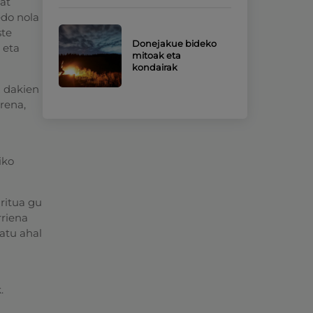
bat
edo nola
ste
Donejakue bideko
 eta
mitoak eta
kondairak
z dakien
rena,
iko
iritua gu
rriena
atu ahal
.