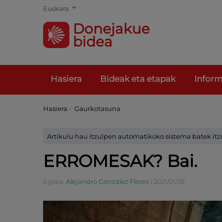
Euskara
Donejakue
bidea
Hasiera
Bideak eta etapak
Inform
Hasiera
·
Gaurkotasuna
Artikulu hau itzulpen automatikoko sistema batek itz
ERROMESAK? Bai.
Egilea:
Alejandro González Flores
|
2021/01/29