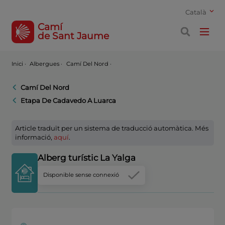
Català
Camí
de Sant Jaume
Inici
·
Albergues ·
Camí Del Nord ·
Camí Del Nord
Etapa De Cadavedo A Luarca
Article traduït per un sistema de traducció automàtica. Més
informació,
aquí
.
Alberg turístic La Yalga
Disponible sense connexió