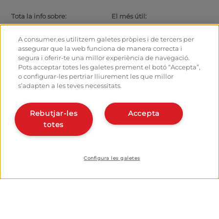
Tota la info sobre:
El més útil:
Rutes i Camins de Sant Jaume
Actualitat
El camí amb bici
Consells per al caminant
A consumer.es utilitzem galetes pròpies i de tercers per
Albergs
Com arribar a les sortides
assegurar que la web funciona de manera correcta i
Monumentos
Com sortir de Santiago
segura i oferir-te una millor experiència de navegació.
Fòrum
Calculadora
Pots acceptar totes les galetes prement el botó “Accepta”,
Fotografies del Camí de Sant
Història
o configurar-les pertriar lliurement les que millor
Jaume
s’adapten a les teves necessitats.
Hostalers:
Organitza i planifica el teu
camí
Gestiona el teu alberg
Rebutjar-les
Accepta
Dona’t d’alta en el planificador
Dona d’alta el teu alberg
totes
Apps del camí
Coneix-nos:
Qui som?
Instal·la la webapp
Escriu-nos
Configura les galetes