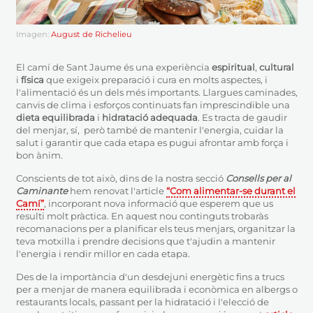
Imagen:
August de Richelieu
El camí de Sant Jaume és una experiència
espiritual
,
cultural
i
física
que exigeix preparació i cura en molts aspectes, i
l'alimentació
és un dels més importants. Llargues caminades,
canvis de clima i esforços continuats fan imprescindible una
dieta equilibrada
i
hidratació adequada
. Es tracta de gaudir
del menjar, sí, però també de mantenir l'energia, cuidar la
salut i garantir que cada etapa es pugui afrontar amb força i
bon ànim.
Conscients de tot això, dins de la nostra secció
Consells per al
Caminante
hem renovat l'article
“Com alimentar-se durant el
Camí”
, incorporant nova informació que esperem que us
resulti molt pràctica. En aquest nou continguts trobaràs
recomanacions per a planificar els teus menjars, organitzar la
teva motxilla i prendre decisions que t'ajudin a mantenir
l'energia i rendir millor en cada etapa.
Des de la importància d'un desdejuni energètic fins a trucs
per a menjar de manera equilibrada i econòmica en albergs o
restaurants locals, passant per la hidratació i l'elecció de