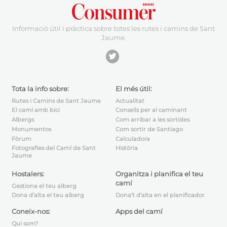
Informació útil i pràctica sobre totes les rutes i camins de Sant
Jaume.
Tota la info sobre:
El més útil:
Rutes i Camins de Sant Jaume
Actualitat
El camí amb bici
Consells per al caminant
Albergs
Com arribar a les sortides
Monumentos
Com sortir de Santiago
Fòrum
Calculadora
Fotografies del Camí de Sant
Història
Jaume
Hostalers:
Organitza i planifica el teu
camí
Gestiona el teu alberg
Dona’t d’alta en el planificador
Dona d’alta el teu alberg
Apps del camí
Coneix-nos:
Qui som?