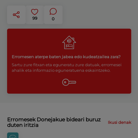
99
0
Erromesen aterpe baten jabea edo kudeatzailea zara?
Sartu zure fitxan eta eguneratu zure datuak, erromesei
ahalik eta informazio eguneratuena eskaintzeko.
Erromesek Donejakue bideari buruz
Ikusi denak
duten iritzia