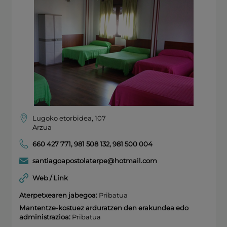
Lugoko etorbidea, 107
Arzua
660 427 771
,
981 508 132
,
981 500 004
santiagoapostolaterpe@hotmail.com
Web / Link
Aterpetxearen jabegoa:
Pribatua
Mantentze-kostuez arduratzen den erakundea edo
administrazioa:
Pribatua