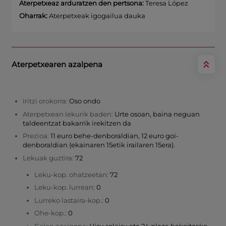
Aterpetxeaz arduratzen den pertsona:
Teresa López
Oharrak:
Aterpetxeak igogailua dauka
Aterpetxearen azalpena
Iritzi orokorra:
Oso ondo
Aterpetxean lekurik baden:
Urte osoan, baina neguan
taldeentzat bakarrik irekitzen da
Prezioa:
11 euro behe-denboraldian, 12 euro goi-
denboraldian (ekainaren 15etik irailaren 15era).
Lekuak guztira:
72
Leku-kop. ohatzeetan:
72
Leku-kop. lurrean:
0
Lurreko lastaira-kop.:
0
Ohe-kop.:
0
Gelen azalpena:
Hiru solairu eta 24 plaza bakoitzeko