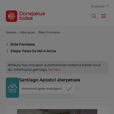
Euskara
Donejakue
bidea
Hasiera
·
Albergues ·
Bide Frantsesa ·
Bide Frantsesa
Etapa: Palas De Rei A Arzúa
Artikulu hau itzulpen automatikoko sistema batek itzuli
du. Informazio gehiago,
hemen
.
Santiago Apostol aterpetxea
Konexiorik gabe erabilgarri