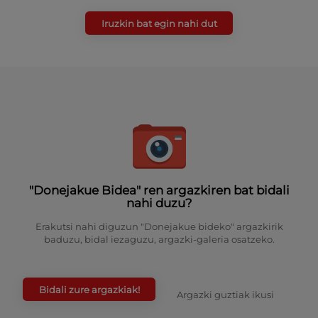
Iruzkin bat egin nahi dut
"Donejakue Bidea" ren argazkiren bat bidali
nahi duzu?
Erakutsi nahi diguzun "Donejakue bideko" argazkirik
baduzu, bidal iezaguzu, argazki-galeria osatzeko.
Bidali zure argazkiak!
Argazki guztiak ikusi