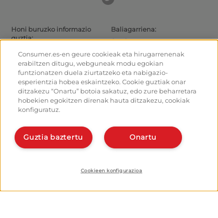
Honi buruzko informazio
Baliagarriena:
guztia:
Gaurkotasuna
Donejakue bideak eta ibilbideak
Ibiltarientzako aholkuak
Consumer.es-en geure cookieak eta hirugarrenenak
Donejakue bidea bizikletaz
Irteeretara nola iritsi
erabiltzen ditugu, webguneak modu egokian
Aterpetxeak
Nola irten Santiagotik
funtzionatzen duela ziurtatzeko eta nabigazio-
Monumentuak
Kalkulagailua
esperientzia hobea eskaintzeko. Cookie guztiak onar
Foroa
Historia
ditzakezu “Onartu” botoia sakatuz, edo zure beharretara
Donejakue bideko argazkiak
hobekien egokitzen direnak hauta ditzakezu, cookiak
konfiguratuz.
Ostalariak:
Antolatu eta planifikatu zure
bidea
Kudeatu zure aterpea
Eman alta planifikatzailean
Eman alta zure aterpeari
Guztia baztertu
Onartu
Bideko aplikazioak
Ezagut gaitzazu:
Nor gara?
Instalatu webapp-a
Harremanetarako
Cookieen konfigurazioa