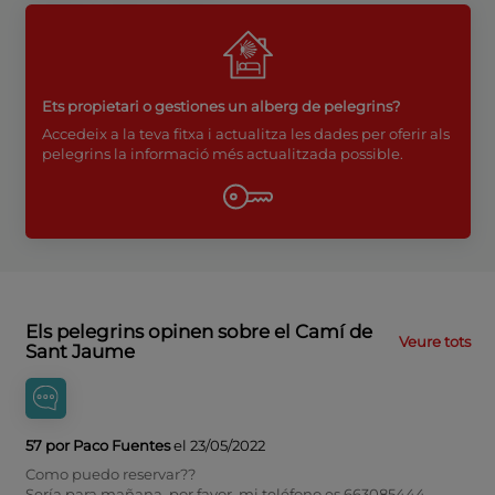
Ets propietari o gestiones un alberg de pelegrins?
Accedeix a la teva fitxa i actualitza les dades per oferir als
pelegrins la informació més actualitzada possible.
Els pelegrins opinen sobre el Camí de
Veure tots
Sant Jaume
57 por Paco Fuentes
el 23/05/2022
Como puedo reservar??
Sería para mañana, por favor, mi teléfono es 663085444