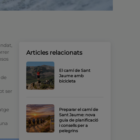
ndat,
rrer
Articles relacionats
esos
El camí de Sant
Jaume amb
 de
bicicleta
ot ser
satge
Preparar el camí de
Sant Jaume: nova
guia de planificació
 una
i consells per a
pelegrins