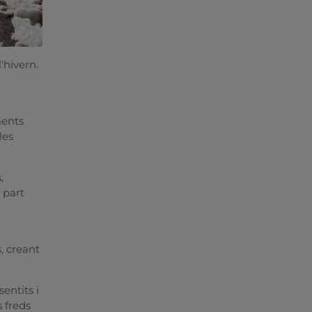
l'hivern.
ments
les
,
 part
, creant
entits i
 freds