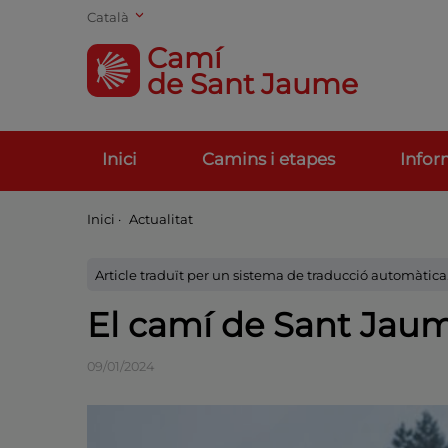
Català
Camí
de Sant Jaume
Inici
Camins i etapes
Infor
Inici
·
Actualitat
Article traduït per un sistema de traducció automàtic
El camí de Sant Jaume
09/01/2024