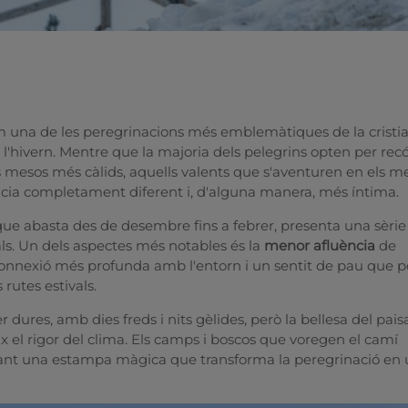
 una de les peregrinacions més emblemàtiques de la cristia
l'hivern. Mentre que la majoria dels pelegrins opten per recó
s mesos més càlids, aquells valents que s'aventuren en els m
cia completament diferent i, d'alguna manera, més íntima.
que abasta des de desembre fins a febrer, presenta una sèrie
s. Un dels aspectes més notables és la
menor afluència
de
connexió més profunda amb l'entorn i un sentit de pau que p
 rutes estivals.
 dures, amb dies freds i nits gèlides, però la bellesa del pai
el rigor del clima. Els camps i boscos que voregen el camí
eant una estampa màgica que transforma la peregrinació en