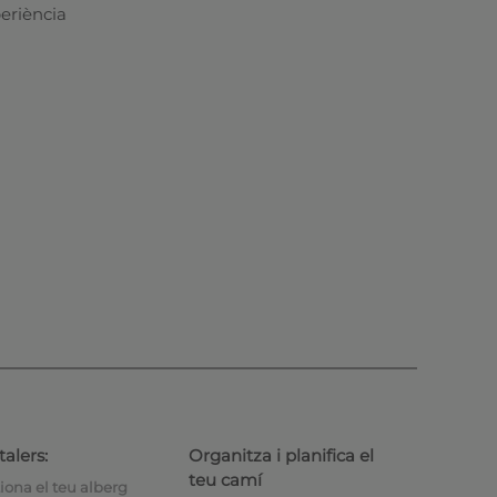
periència
alers:
Organitza i planifica el
teu camí
iona el teu alberg