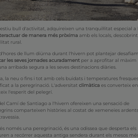
'estiu bull d'activitat, adquireixen una tranquil·litat especial a 
nteractuar de manera més pròxima
amb els locals, descobrint
litat rural.
d'hores de llum diürna durant l'hivern pot plantejar desafia
icar les seves jornades acuradament
per a aprofitar al màxim 
una arribada segura a les seves destinacions diàries.
a, la neu o fins i tot amb cels buidats i temperatures fresques
icat a la peregrinació. L'adversitat
climàtica
es converteix en
eix l'esperit del pelegrí.
 del Camí de Santiago a l'hivern ofereixen una sensació de
rins comparteixen històries al costat de xemeneies ardents
ravessia.
és només una peregrinació, és una odissea que desperta els s
turen a recórrer aquesta antiga sendera durant els mesos més