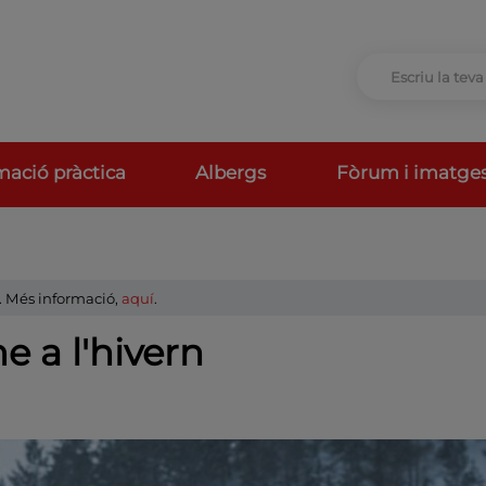
mació pràctica
Albergs
Fòrum i imatge
a. Més informació,
aquí
.
 a l'hivern