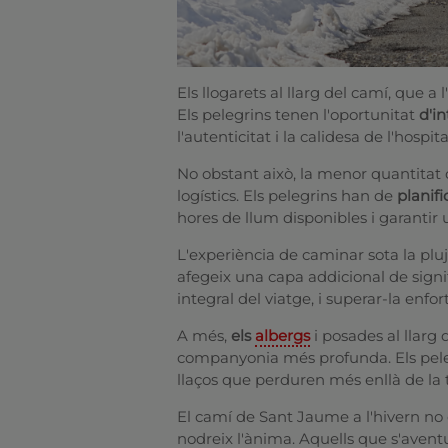
Els llogarets al llarg del camí, que a l
Els pelegrins tenen l'oportunitat
d'i
l'autenticitat i la calidesa de l'hospita
No obstant això, la menor quantitat 
logístics. Els pelegrins han de
planif
hores de llum disponibles i garantir 
L'experiència de caminar sota la pluj
afegeix una capa addicional de signif
integral del viatge, i superar-la enfort
A més,
els
albergs
i posades al llarg
companyonia més profunda. Els peleg
llaços que perduren més enllà de la t
El camí de Sant Jaume a l'hivern no 
nodreix l'ànima. Aquells que s'aven