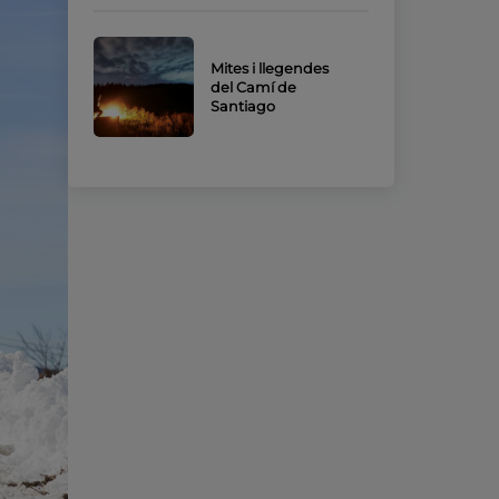
Mites i llegendes
del Camí de
Santiago