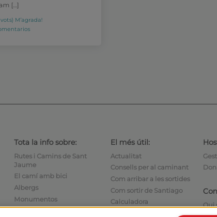
am […]
1 vots)
M’agrada!
omentarios
Tota la info sobre:
El més útil:
Host
Rutes i Camins de Sant
Actualitat
Gest
Jaume
Consells per al caminant
Dona
El camí amb bici
Com arribar a les sortides
Albergs
Com sortir de Santiago
Con
Monumentos
Calculadora
Qui
Fòrum
Història
Escr