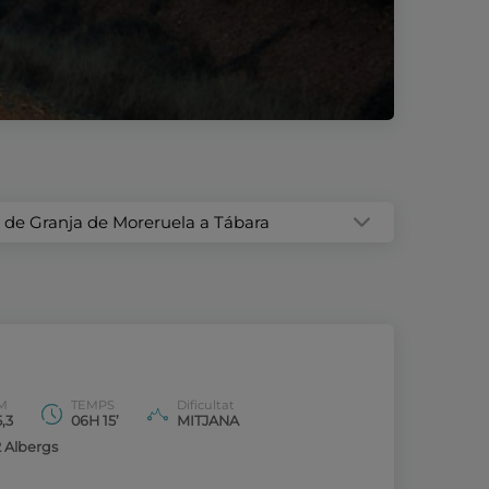
a de Granja de Moreruela a Tábara
M
TEMPS
Dificultat
,3
06H 15’
MITJANA
2 Albergs