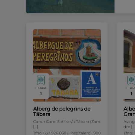
ETAPA
ETAP
1
1
Alberg de pelegrins de
Albe
Tábara
Gran
Carrer Camí Sotillo s/n Tábara (Zam
Aving
[…]
dre […
Tfno: 637 926 068 (Hospitalero), 980
Tfno: 