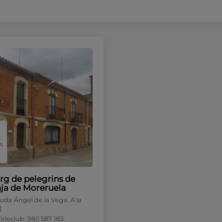
A
rg de pelegrins de
ja de Moreruela
uda Ángel de la Vega. A la
]
Teleclub: 980 587 183.