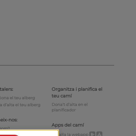
alers:
Organitza i planifica el
teu camí
iona el teu alberg
Dona’t d’alta en el
 d’alta el teu alberg
planificador
eix-nos:
Apps del camí
 som?
Instal·la la webapp
iu-nos