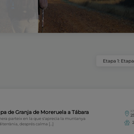
Etapa 1: Etap
K
pa de Granja de Moreruela a Tábara
25
era parteix en la que s'aprecia la muntanya
terrània, després calma […]