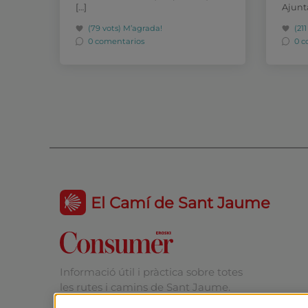
[…]
Ajunt
(79 vots)
M’agrada!
(21
0 comentarios
0 c
El Camí de Sant Jaume
Informació útil i pràctica sobre totes
les rutes i camins de Sant Jaume.