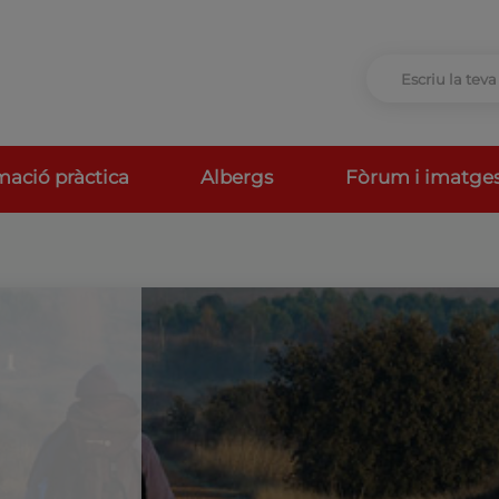
mació pràctica
Albergs
Fòrum i imatge