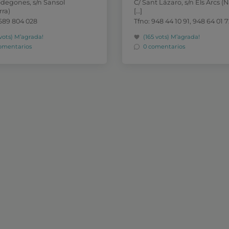
odegones, s/n Sansol
C/ Sant Lázaro, s/n Els Arcs (
rra)
[…]
 689 804 028
Tfno: 948 44 10 91, 948 64 01 7
 vots)
M’agrada!
(165 vots)
M’agrada!
omentarios
0 comentarios