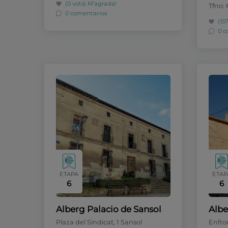
(0 vots)
M’agrada!
Tfno:
0 comentarios
(15
0 c
ETAPA
ETAP
6
6
Alberg Palacio de Sansol
Albe
Plaza del Sindicat, 1 Sansol
Enfro