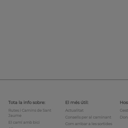
Tota la info sobre:
El més útil:
Host
Rutes i Camins de Sant
Actualitat
Gest
Jaume
Consells per al caminant
Dona
El camí amb bici
Com arribar a les sortides