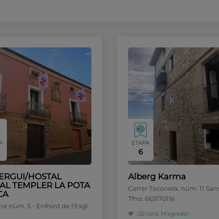
A
ETAPA
6
ERGUI/HOSTAL
Alberg Karma
AL TEMPLER LA POTA
Carrer Taconera, núm. 11 San
CA
Tfno: 665170116
or núm. 5 - Enfront de l'Esgl
(22 vots)
M’agrada!