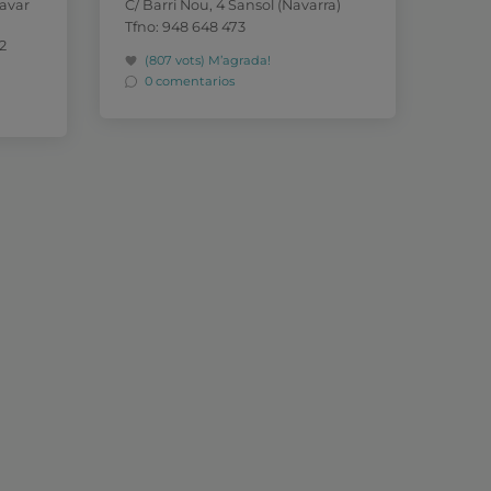
Navar
C/ Barri Nou, 4 Sansol (Navarra)
Tfno: 948 648 473
2
(807 vots)
M’agrada!
0 comentarios