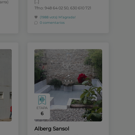
[…]
arra)
Tfno: 948 64 02 50, 630 610 721
(1988 vots)
M’agrada!
0 comentarios
ETAPA
6
Alberg Sansol