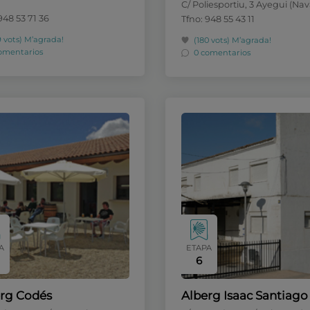
C/ Poliesportiu, 3 Ayegui (Nav
948 53 71 36
Tfno: 948 55 43 11
9 vots)
M’agrada!
(180 vots)
M’agrada!
omentarios
0 comentarios
A
ETAPA
6
rg Codés
Alberg Isaac Santiago