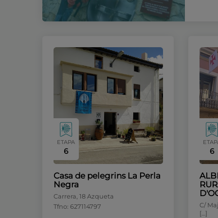
ETAPA
ETAP
6
6
Casa de pelegrins La Perla
ALB
Negra
RUR
D'O
Carrera, 18 Azqueta
C/ Maj
Tfno: 627114797
[…]