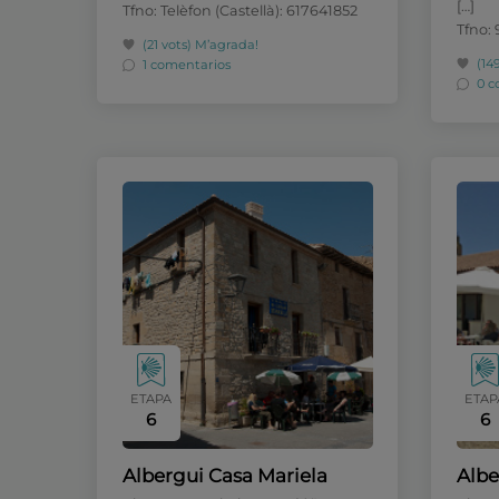
[…]
Tfno: Telèfon (Castellà): 617641852
Tfno: 
(21 vots)
M’agrada!
(14
1 comentarios
0 c
ETAPA
ETAP
6
6
Albergui Casa Mariela
Albe