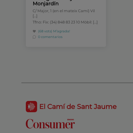
Monjardín
C/ Major, 1 (en el mateix Camí) Vil
[…]
Tfno: Fix: (34) 848 83 23 10 Mòbil: […]
(68 vots)
M’agrada!
0 comentarios
El Camí de Sant Jaume