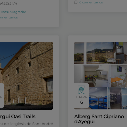
0 comentarios
 643323174
7 vots)
M’agrada!
omentarios
A
ETAPA
6
rgui Oasi Trails
Alberg Sant Cipriano
d'Ayegui
nt de l'església de Sant André