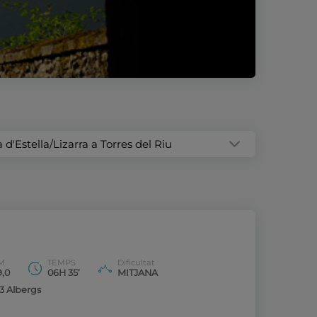
 d'Estella/Lizarra a Torres del Riu
M
TEMPS
Dificultat
9,0
06H 35’
MITJANA
13 Albergs