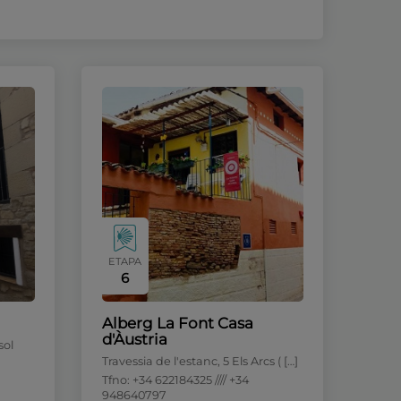
ETAPA
6
Alberg La Font Casa
d'Àustria
sol
Travessia de l'estanc, 5 Els Arcs ( […]
Tfno: +34 622184325 //// +34
948640797