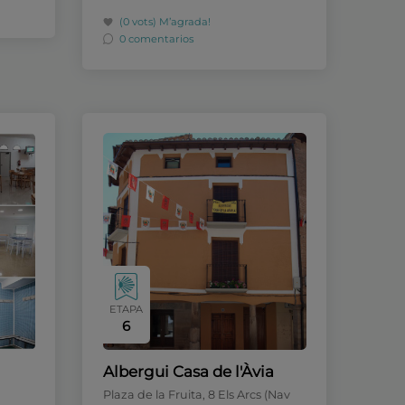
(0 vots)
M’agrada!
0 comentarios
ETAPA
6
Albergui Casa de l'Àvia
Plaza de la Fruita, 8 Els Arcs (Nav