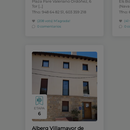
Plaza Pare Valeriano Ordóñez, 6
Els B
Tor […]
(Nava
Tfno: 948 64 82 51, 603 359 218
Tfno:
(208 vots)
M’agrada!
(41
0 comentarios
0 c
ETAPA
6
Alberg Villamayor de