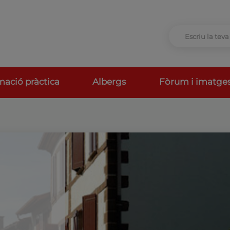
mació pràctica
Albergs
Fòrum i imatge