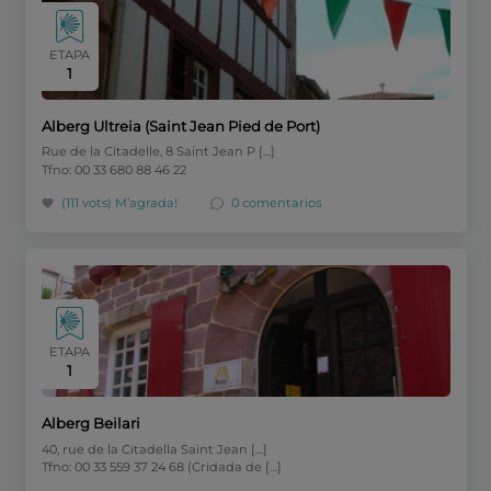
ETAPA
1
Alberg Ultreia (Saint Jean Pied de Port)
Rue de la Citadelle, 8 Saint Jean P […]
Tfno: 00 33 680 88 46 22
(111 vots)
M’agrada!
0 comentarios
ETAPA
1
Alberg Beilari
40, rue de la Citadella Saint Jean […]
Tfno: 00 33 559 37 24 68 (Cridada de […]