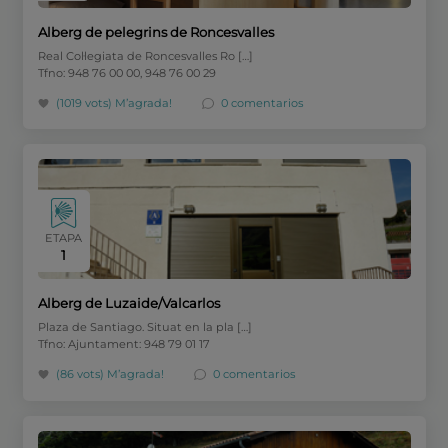
Alberg de pelegrins de Roncesvalles
Real Col·legiata de Roncesvalles Ro […]
Tfno: 948 76 00 00, 948 76 00 29
(1019 vots)
M’agrada!
0 comentarios
ETAPA
1
Alberg de Luzaide/Valcarlos
Plaza de Santiago. Situat en la pla […]
Tfno: Ajuntament: 948 79 01 17
(86 vots)
M’agrada!
0 comentarios