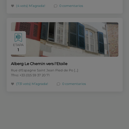
(4 vots)
M’agrada!
0 comentarios
ETAPA
1
Alberg Le Chemin vers l'Etoile
Rue d'Espagne Saint Jean Pied de Po […]
Tfno: +33 (0)5 59 37 20 71
(731 vots)
M’agrada!
0 comentarios