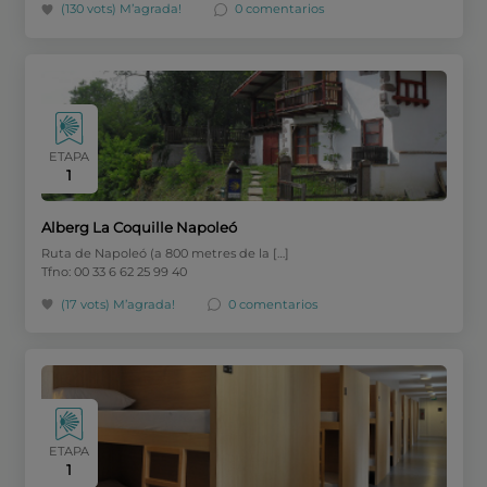
(130 vots)
M’agrada!
0 comentarios
ETAPA
1
Alberg La Coquille Napoleó
Ruta de Napoleó (a 800 metres de la […]
Tfno: 00 33 6 62 25 99 40
(17 vots)
M’agrada!
0 comentarios
ETAPA
1