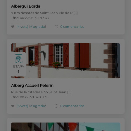
Albergui Borda
9 Km després de Saint Jean Pie de P […]
Tfno: 0033 6 61 92 97 43
(4 vots)
M’agrada!
0 comentarios
ETAPA
1
Alberg Accueil Pelerin
Rue de la Citadelle, 55 Saint Jean […]
Tfno: 0033 559 370 509
(6 vots)
M’agrada!
0 comentarios