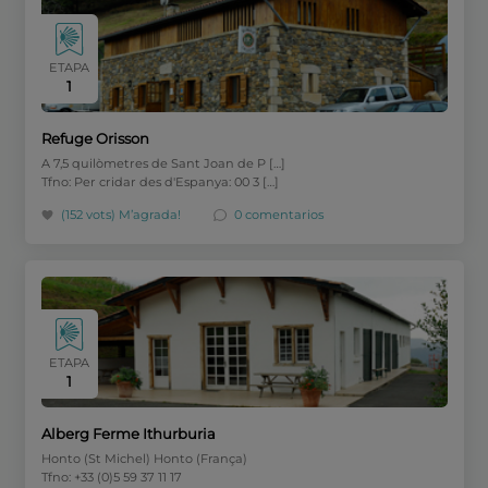
ETAPA
1
Refuge Orisson
A 7,5 quilòmetres de Sant Joan de P […]
Tfno: Per cridar des d'Espanya: 00 3 […]
(152 vots)
M’agrada!
0 comentarios
ETAPA
1
Alberg Ferme Ithurburia
Honto (St Michel) Honto (França)
Tfno: +33 (0)5 59 37 11 17