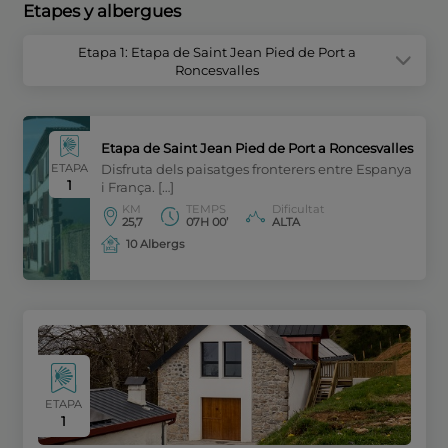
Etapes y albergues
Etapa 1: Etapa de Saint Jean Pied de Port a
Roncesvalles
Etapa de Saint Jean Pied de Port a Roncesvalles
ETAPA
Disfruta dels paisatges fronterers entre Espanya
1
i França. […]
KM
TEMPS
Dificultat
25,7
07H 00’
ALTA
10 Albergs
ETAPA
1