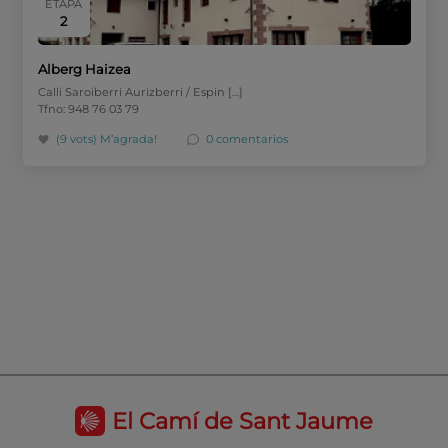
ETAPA
2
Alberg Haizea
Calli Saroiberri Aurizberri / Espin […]
Tfno: 948 76 03 79
(9 vots)
M’agrada!
0 comentarios
El Camí de Sant Jaume