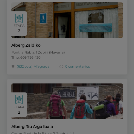
ETAPA
2
Alberg Zaldiko
Pont la Ràbia, 1 Zubiri (Navarra)
Tfno: 609 736 420
(632 vots)
M’agrada!
0 comentarios
ETAPA
2
Alberg Riu Arga Ibaia
Carrer Pont de la Ràbia, 7 Zubiri ( […]