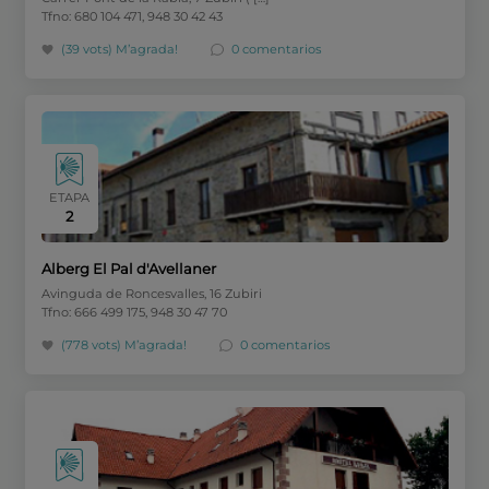
Tfno: 680 104 471, 948 30 42 43
(39 vots)
M’agrada!
0 comentarios
ETAPA
2
Alberg El Pal d'Avellaner
Avinguda de Roncesvalles, 16 Zubiri
Tfno: 666 499 175, 948 30 47 70
(778 vots)
M’agrada!
0 comentarios