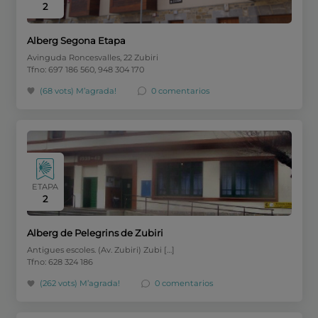
2
Alberg Segona Etapa
Avinguda Roncesvalles, 22 Zubiri
Tfno: 697 186 560, 948 304 170
(68 vots)
M’agrada!
0 comentarios
ETAPA
2
Alberg de Pelegrins de Zubiri
Antigues escoles. (Av. Zubiri) Zubi […]
Tfno: 628 324 186
(262 vots)
M’agrada!
0 comentarios