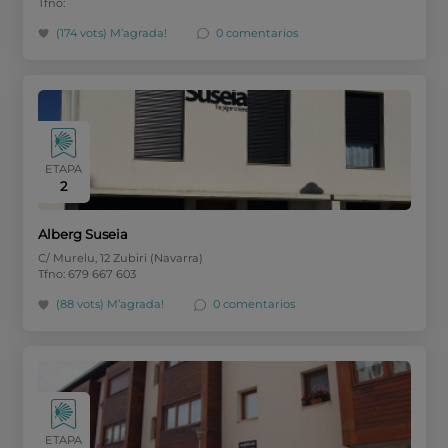
Tfno:
(174 vots)
M’agrada!
0 comentarios
ETAPA
2
Alberg Suseia
C/ Murelu, 12 Zubiri (Navarra)
Tfno: 679 667 603
(88 vots)
M’agrada!
0 comentarios
ETAPA