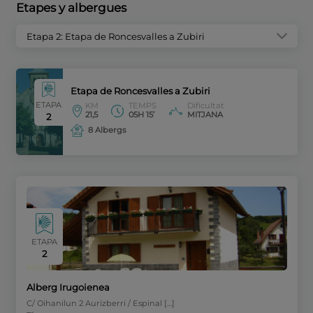
Etapes y albergues
Etapa 2: Etapa de Roncesvalles a Zubiri
Etapa de Roncesvalles a Zubiri
ETAPA
KM
TEMPS
Dificultat
21,5
05H 15’
MITJANA
2
8 Albergs
ETAPA
2
Alberg Irugoienea
C/ Oihanilun 2 Aurizberri / Espinal […]