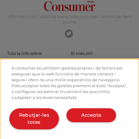
Informació útil i pràctica sobre totes les rutes i camins de Sant
Jaume.
Tota la info sobre:
El més útil:
Rutes i Camins de Sant Jaume
Actualitat
El camí amb bici
Consells per al caminant
A consumer.es utilitzem galetes pròpies i de tercers per
Albergs
Com arribar a les sortides
assegurar que la web funciona de manera correcta i
Monumentos
Com sortir de Santiago
segura i oferir-te una millor experiència de navegació.
Fòrum
Calculadora
Pots acceptar totes les galetes prement el botó “Accepta”,
Fotografies del Camí de Sant
Història
o configurar-les pertriar lliurement les que millor
Jaume
s’adapten a les teves necessitats.
Hostalers:
Organitza i planifica el teu
camí
Gestiona el teu alberg
Rebutjar-les
Accepta
Dona’t d’alta en el planificador
Dona d’alta el teu alberg
totes
Apps del camí
Coneix-nos:
Qui som?
Instal·la la webapp