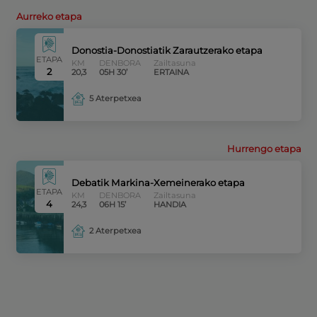
Aurreko etapa
Donostia-Donostiatik Zarautzerako etapa
ETAPA
KM
DENBORA
Zailtasuna
2
20,3
05H 30’
ERTAINA
5 Aterpetxea
Hurrengo etapa
Debatik Markina-Xemeinerako etapa
ETAPA
KM
DENBORA
Zailtasuna
4
24,3
06H 15’
HANDIA
2 Aterpetxea