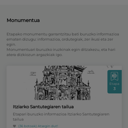
Monumentua
Etapako monumentu garrantzitsu bati buruzko informazioa
ematen dizugu: informazioa, ordutegiak, zer ikusi eta zer
egin.
Monumentuari buruzko iruzkinak egin ditzakezu, eta hari
atera dizkiozun argazkiak igo.
Etapa
3
Itziarko Santutegiaren tailua
Etapari buruzko informazioa Itziarko Santutegiaren
tailua
(36 botoak)
Atsegin dut!