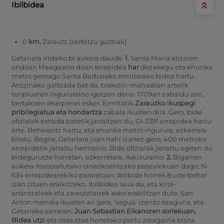
Ibilbidea
0
km.
Zarautz (zerbitzu guztiak)
Getariara iristeko bi aukera daude:
1.
Santa Maria elizaren
ondoan Meagasera doan errepidea
har
dezakegu eta ehunka
metro geroago Santa Barbarako ermitarako bidea hartu.
Antzinako galtzada bat da, txakolin-mahastien artetik
tenpluaren ingururaino igotzen dena. 1709an zabaldu zen,
bertakoen ekarpenei esker. Ermitatik
Zarauzko ikuspegi
pribilegiatua eta hondartza
zabala ikusten dira. Gero, bide
ofizialak estrada batetik jarraitzen du, GI-3391 errepidea hartu
arte. Beherantz hartu, eta ehunka metro ingurura, ezkerrera
biratu. Begira, Getariara joan nahi izanez gero, 400 metroko
errepidetik jarraitu herriraino. Bide ofizialak jarraitu egiten du
bidegurutze horretan, ezkerretara, Askizuraino.
2.
Bigarren
aukera itsasoratutako oinezkoentzako pasealekuan dago, N-
634 errepidearekiko paraleloan. Ibilbide horrek 8 urte behar
izan zituen eraikitzeko. Ibilbidea laua da, eta kirol-
arrantzaleek eta zarautztarrek asko erabiltzen dute. San
Anton mendia ikusten ari gara, ‘sagua’ izenaz ezaguna, eta
Getariako sarreran,
Juan
Sebastian Elkanoren sorlekuan,
Bidea utzi
eta itsas etxe honetako portu zoragarria bisita