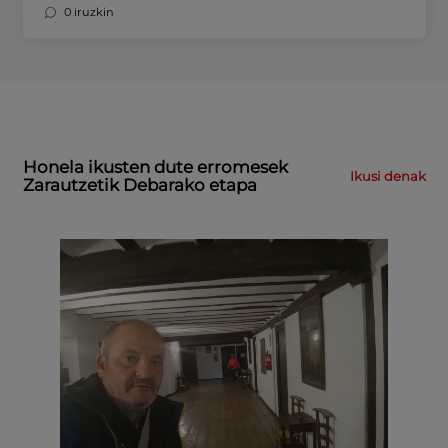
0 iruzkin
Honela ikusten dute erromesek
Ikusi denak
Zarautzetik Debarako etapa