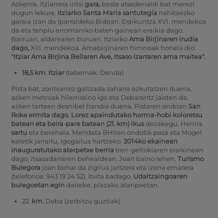
Azkenik, Itziarrera iritsi
gara,
beste atsedenaldi bat merezi
dugun lekura.
Itziarko Santa Maria santutegia
nahitaezko
garaia izan da Iparraldeko Bidean. Eraikuntza XVI. mendekoa
da eta tenplu erromaniko baten gainean eraikia dago.
Barruan, aldarearen buruan, Itziarko
Ama Birjinaren irudia
dago,
XIII. mendekoa. Amabirjinaren himnoak honela dio:
"Itziar Ama Birjina Bellaren Ave, Itsaso Izarraren ama maitea".
18,5 km. Itziar
(tabernak. Denda)
Pista bat, zoritxarrez galtzada zaharra ezkutatzen duena,
azken metroak hilerriraino igo eta Debarantz jaisten da,
azken tartean desnibel handia duena. Pistaren ondoan
San
Roke ermita dago. Lorez apaindutako horma-hobi koloretsu
batean eta beira-pare batean (21. km) ikus
dezakegu. Herrira
sartu
eta berehala, Mendata BHIren ondotik pasa eta Mogel
kaletik jarraitu, igogailua hartzeko.
2014ko ekainean
inauguratutako aterpetxe berria
tren-geltokiaren eraikinean
dago, itsasadarraren behealdean. Joan baino lehen,
Turismo
Bulegora
joan behar da zigilua jartzera eta izena ematera
(telefonoa: 943 19 24 52). Itxita badago,
Udaltzaingoaren
bulegoetan egin
daiteke, plazako ataripeetan.
22.
km.
Deba (zerbitzu guztiak)