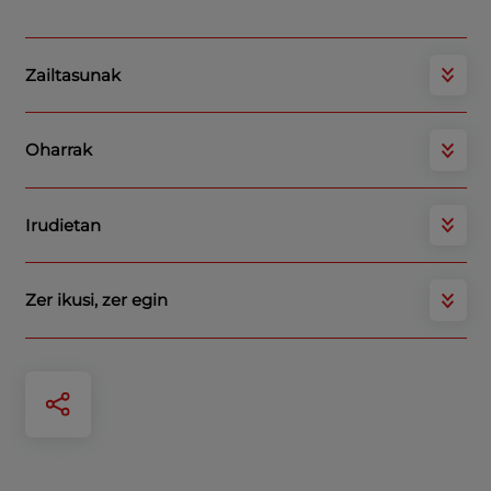
Zailtasunak
Oharrak
Irudietan
Zer ikusi, zer egin