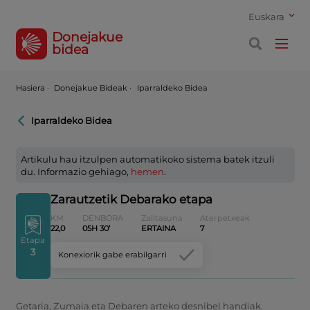
Euskara
Donejakue
bidea
Hasiera
·
Donejakue Bideak ·
Iparraldeko Bidea
Iparraldeko Bidea
Artikulu hau itzulpen automatikoko sistema batek itzuli
du. Informazio gehiago,
hemen
.
Zarautzetik Debarako etapa
KM
DENBORA
Zailtasuna
Aterpetxeak
22,0
05H 30’
ERTAINA
7
Etapa
3
Konexiorik gabe erabilgarri
Getaria, Zumaia eta Debaren arteko desnibel handiak.