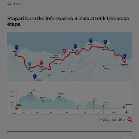
Animo!
Etapari buruzko informazioa 3: Zarautzetik Debarako
etapa
Mapa handitu