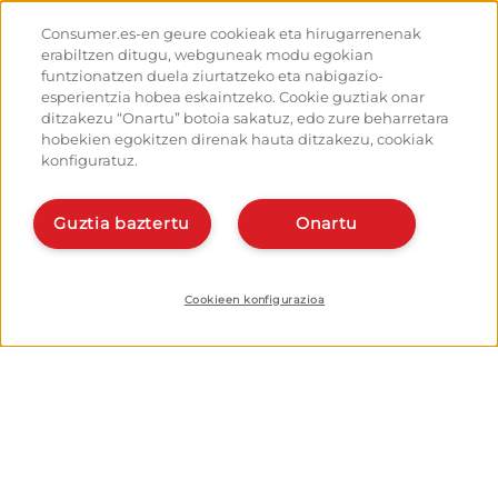
Gaurkotasuna
Donejakue bideak eta ibilbideak
Ibiltarientzako aholkuak
Consumer.es-en geure cookieak eta hirugarrenenak
Donejakue bidea bizikletaz
Irteeretara nola iritsi
erabiltzen ditugu, webguneak modu egokian
Aterpetxeak
Nola irten Santiagotik
funtzionatzen duela ziurtatzeko eta nabigazio-
Monumentuak
Kalkulagailua
esperientzia hobea eskaintzeko. Cookie guztiak onar
Foroa
Historia
ditzakezu “Onartu” botoia sakatuz, edo zure beharretara
Donejakue bideko argazkiak
hobekien egokitzen direnak hauta ditzakezu, cookiak
konfiguratuz.
Ostalariak:
Antolatu eta planifikatu zure
bidea
Kudeatu zure aterpea
Eman alta planifikatzailean
Eman alta zure aterpeari
Guztia baztertu
Onartu
Bideko aplikazioak
Ezagut gaitzazu:
Nor gara?
Instalatu webapp-a
Harremanetarako
Cookieen konfigurazioa
© EROSKI Fundazioa
Lege oharra
Datuak babesteko politika
Cookieak