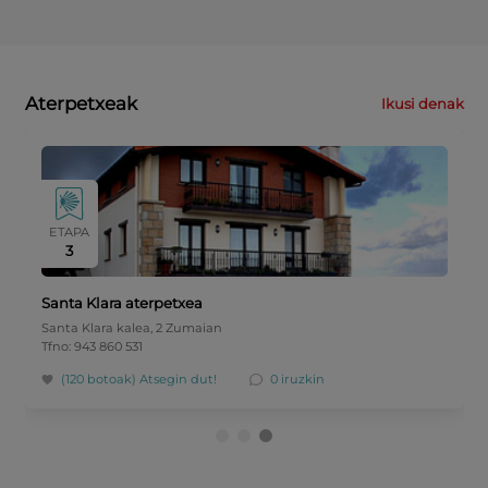
Aterpetxeak
Ikusi denak
ETAPA
3
Santa Klara aterpetxea
Santa Klara kalea, 2 Zumaian
Tfno: 943 860 531
(120 botoak)
Atsegin dut!
0 iruzkin