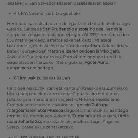
dezakegu, San Salvador elizaren pasabidearen azpian.
4.1.
km
Getaria (zerbitzu guztiak)
Herrerieta kaletik abiatzen den galtzada batetik utziko dugu
Getaria. Galtzada
San Prudentzio auzoraino doa, Kanpaia
aterpetxea dagoen tokiraino,
eta
gero GI-3392 errepidera doa.
550 metro geroago, asfaltoa ezkerretik utzi, Aziategi
baserrirantz, mahastien eta artasorioen
artean.
Azken aldapa
batek Tourseko
San Martin elizaren ondoan jarriko gaitu,
Askizuko Guetarko auzoan.
Parrokiaren ondoan iturri bat
dago atseden hartzeko. Metro gutxira,
Agote Aundi
aterpetxea ere badago.
6,1 km. Askizu
(IrakasleaBar)
Ibilbidea Askizutik irten eta Kantauri itsasoko eta Zumaiako
bista paregabeekin aurrera doa. Gipuzkoako hiribildura
jaitsiko gara mendiaren magaletik, N-634 errepideraino.
Errepidearen ondoan, eskuinean,
Ignacio Zuloaga
margolariaren Etxe Museoa
dago eta, hari atxikita,
Santiago
ermita,
XV. mendekoa. Azkenik,
Zumaiara
iritsiko gara,
Urola
ibaia zeharkatuz,
eta eskailerak jaitsiko ditugu, Ángeles
Sorazu pasealekua zeharkatzeko.
9.1.
km
Zumaia (zerbitzu guztiak)