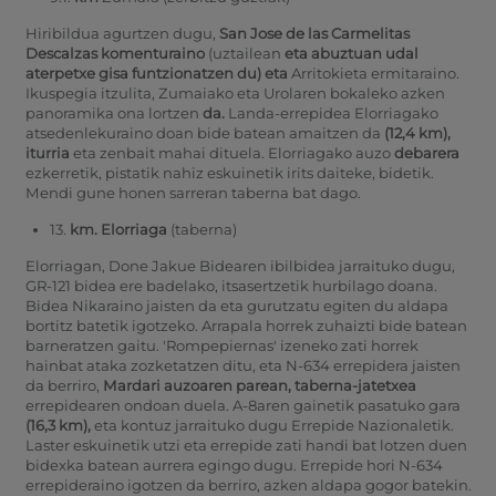
Hiribildua agurtzen dugu,
San Jose de las Carmelitas
Descalzas komenturaino
(uztailean
eta abuztuan udal
aterpetxe gisa funtzionatzen du) eta
Arritokieta ermitaraino.
Ikuspegia itzulita, Zumaiako eta Urolaren bokaleko azken
panoramika ona lortzen
da.
Landa-errepidea Elorriagako
atsedenlekuraino doan bide batean amaitzen da
(12,4 km),
iturria
eta zenbait mahai dituela. Elorriagako auzo
debarera
ezkerretik, pistatik nahiz eskuinetik irits daiteke, bidetik.
Mendi gune honen sarreran taberna bat dago.
13.
km. Elorriaga
(taberna)
Elorriagan, Done Jakue Bidearen ibilbidea jarraituko dugu,
GR-121 bidea ere badelako, itsasertzetik hurbilago doana.
Bidea Nikaraino jaisten da eta gurutzatu egiten du aldapa
bortitz batetik igotzeko. Arrapala horrek zuhaizti bide batean
barneratzen gaitu. 'Rompepiernas' izeneko zati horrek
hainbat ataka zozketatzen ditu, eta N-634 errepidera jaisten
da berriro,
Mardari auzoaren
parean, taberna-jatetxea
errepidearen ondoan duela. A-8aren gainetik pasatuko gara
(16,3 km),
eta kontuz jarraituko dugu Errepide Nazionaletik.
Laster eskuinetik utzi eta errepide zati handi bat lotzen duen
bidexka batean aurrera egingo dugu. Errepide hori N-634
errepideraino igotzen da berriro, azken aldapa gogor batekin.