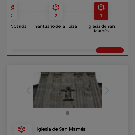
3
2
1
to de A Canda
Santuario de la Tuiza
Iglesia de San
Mamés
Iglesia de San Mamés
1