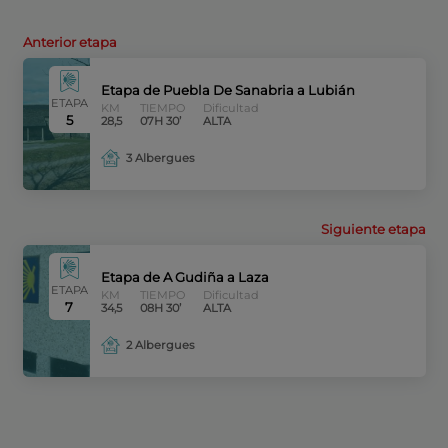
Anterior etapa
Etapa de Puebla De Sanabria a Lubián
ETAPA
KM
TIEMPO
Dificultad
5
28,5
07H 30’
ALTA
3 Albergues
Siguiente etapa
Etapa de A Gudiña a Laza
ETAPA
KM
TIEMPO
Dificultad
7
34,5
08H 30’
ALTA
2 Albergues