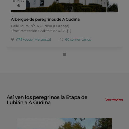
ETAPA
6
Albergue de peregrinos de A Gudiña
Calle Toural, s/n A Gudiña (Ourense)
Tfno: Protección Civil: 696 82 07 22 […]
(175 votos)
¡Me gusta!
60 comentarios
Así ven los peregrinos la Etapa de
Ver todos
Lubián a A Gudiña