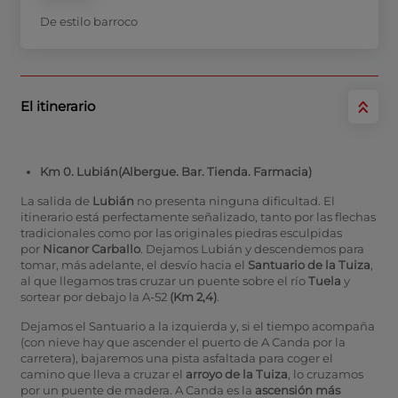
De estilo barroco
El itinerario
Km 0. Lubián
(Albergue. Bar. Tienda. Farmacia)
La salida de
Lubián
no presenta ninguna dificultad. El
itinerario está perfectamente señalizado, tanto por las flechas
tradicionales como por las originales piedras esculpidas
por
Nicanor Carballo
. Dejamos Lubián y descendemos para
tomar, más adelante, el desvío hacia el
Santuario de la Tuiza
,
al que llegamos tras cruzar un puente sobre el río
Tuela
y
sortear por debajo la A-52
(Km 2,4)
.
Dejamos el Santuario a la izquierda y, si el tiempo acompaña
(con nieve hay que ascender el puerto de A Canda por la
carretera), bajaremos una pista asfaltada para coger el
camino que lleva a cruzar el
arroyo de la Tuiza
, lo cruzamos
por un puente de madera. A Canda es la
ascensión más