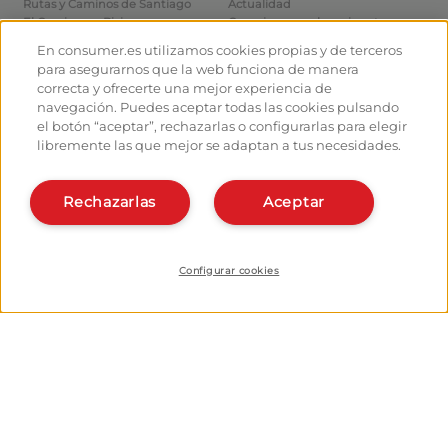
Rutas y Caminos de Santiago
Actualidad
El Camino en Bici
Consejos para el caminante
Albergues
Cómo llegar a las salidas
En consumer.es utilizamos cookies propias y de terceros
Monumentos
Cómo salir de Santiago
para asegurarnos que la web funciona de manera
Foro de caminantes
Calcula tus gastos
correcta y ofrecerte una mejor experiencia de
Fotografías de los peregrinos
Historia
navegación. Puedes aceptar todas las cookies pulsando
el botón “aceptar”, rechazarlas o configurarlas para elegir
Hostaleros:
Organiza y planifica tu
libremente las que mejor se adaptan a tus necesidades.
camino
Gestiona tu Albergue
Date de alta en el planificador
Da de alta tu Albergue
Rechazarlas
Aceptar
Apps del camino
Conócenos:
¿Quiénes somos?
Instala la webapp
Contacto
Configurar cookies
© Fundación EROSKI
Aviso legal
Política de protección de datos
Cookies