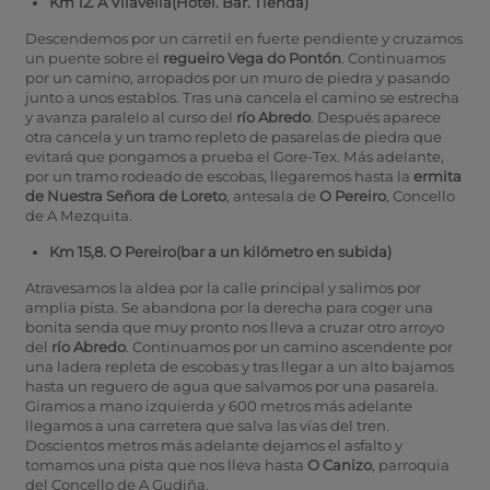
Km 12. A Vilavella
(Hotel. Bar. Tienda)
Descendemos por un carretil en fuerte pendiente y cruzamos
un puente sobre el
regueiro Vega do Pontón
. Continuamos
por un camino, arropados por un muro de piedra y pasando
junto a unos establos. Tras una cancela el camino se estrecha
y avanza paralelo al curso del
río Abredo
. Después aparece
otra cancela y un tramo repleto de pasarelas de piedra que
evitará que pongamos a prueba el Gore-Tex. Más adelante,
por un tramo rodeado de escobas, llegaremos hasta la
ermita
de Nuestra Señora de Loreto
, antesala de
O Pereiro
, Concello
de A Mezquita.
Km 15,8. O Pereiro
(bar a un kilómetro en subida)
Atravesamos la aldea por la calle principal y salimos por
amplia pista. Se abandona por la derecha para coger una
bonita senda que muy pronto nos lleva a cruzar otro arroyo
del
río Abredo
. Continuamos por un camino ascendente por
una ladera repleta de escobas y tras llegar a un alto bajamos
hasta un reguero de agua que salvamos por una pasarela.
Giramos a mano izquierda y 600 metros más adelante
llegamos a una carretera que salva las vías del tren.
Doscientos metros más adelante dejamos el asfalto y
tomamos una pista que nos lleva hasta
O Canizo
, parroquia
del Concello de A Gudiña.