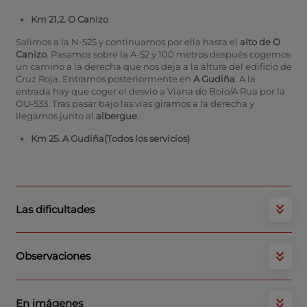
Km 21,2. O Canizo
Salimos a la N-525 y continuamos por ella hasta el
alto de O
Canizo
. Pasamos sobre la A-52 y 100 metros después cogemos
un camino a la derecha que nos deja a la altura del edificio de
Cruz Roja. Entramos posteriormente en
A Gudiña
. A la
entrada hay que coger el desvío a Viana do Bolo/A Rua por la
OU-533. Tras pasar bajo las vías giramos a la derecha y
llegamos junto al
albergue
.
Km 25. A Gudiña
(Todos los servicios)
Las dificultades
Observaciones
En imágenes