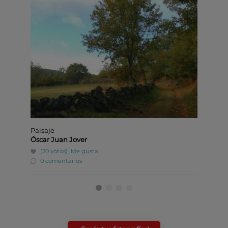
Paisaje
Alojam
Óscar Juan Jover
Berna
(20 votos)
¡Me gusta!
(6 v
0 comentarios
0 co