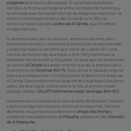
exigente
que hemos de superar. El recorrido es precioso,
viendo a la trocha sumergirse entre las masas de helechos y
la arboleda para franquear tramos de exigentes repechos. Se
alcanza la cima por encima del túnel de la N-525 y se
continúa hasta la propia
aldea de A Canda
, que no ofrece
ningún servicio.
Si optamos subir por la nacional, ascenso más corto, pero
totalmente anodino, salvamos la autovía por el paso elevado
y subimos hasta la carretera que viene de Lubián. En unos
cientos de metros hay que bajar a la N-525 y comenzar la
ascensión en dirección a A Gudiña. Al igual que en Padornelo,
se corona
A Canda
tras pasar el túnel que da la bienvenida a
la provincia de
Ourense (Km 7)
. Para unirse al trazado original
hay que proseguir por la N-525 y tomar el desvío a la aldea de
A Canda. Doscientos metros después de pasar bajo la autovía
verán, los que hayan subido por la N-525, el primer mojón
gallego. Restan
244,071 kilómetros hasta Santiago (Km 9,7)
.
Alcanzamos una fuente que lleva el sello de Nicanor Carballo
y pasamos bajo las vías para continuar el descenso. Siempre
de frente, cruzamos más adelante el
arroyo das Hortas
y
entramos más adelante en
A Vilavella
, población del
Concello
de A Mezquita
.