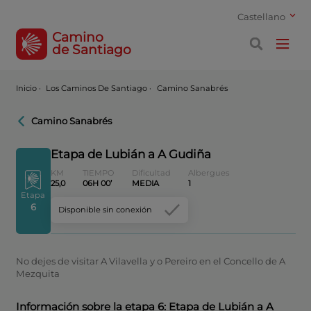
Castellano
Camino
de Santiago
Inicio
·
Los Caminos De Santiago ·
Camino Sanabrés
Camino Sanabrés
Etapa de Lubián a A Gudiña
KM
TIEMPO
Dificultad
Albergues
25,0
06H 00’
MEDIA
1
Etapa
6
Disponible sin conexión
No dejes de visitar A Vilavella y o Pereiro en el Concello de A
Mezquita
Información sobre la etapa 6: Etapa de Lubián a A