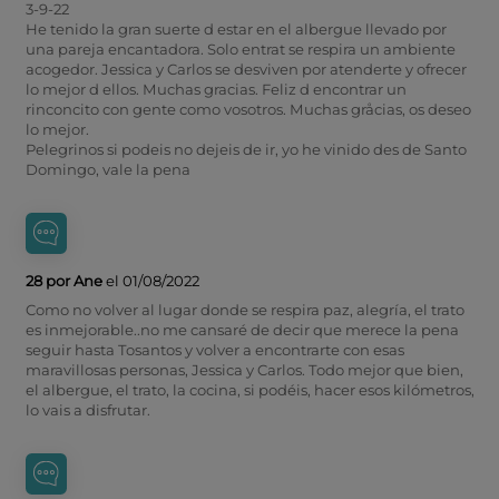
3-9-22
He tenido la gran suerte d estar en el albergue llevado por
una pareja encantadora. Solo entrat se respira un ambiente
acogedor. Jessica y Carlos se desviven por atenderte y ofrecer
lo mejor d ellos. Muchas gracias. Feliz d encontrar un
rinconcito con gente como vosotros. Muchas gråcias, os deseo
lo mejor.
Pelegrinos si podeis no dejeis de ir, yo he vinido des de Santo
Domingo, vale la pena
28 por Ane
el 01/08/2022
Como no volver al lugar donde se respira paz, alegría, el trato
es inmejorable..no me cansaré de decir que merece la pena
seguir hasta Tosantos y volver a encontrarte con esas
maravillosas personas, Jessica y Carlos. Todo mejor que bien,
el albergue, el trato, la cocina, si podéis, hacer esos kilómetros,
lo vais a disfrutar.