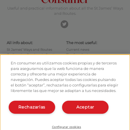
Useful and practical information about all the St James’ Ways
and Routes.
All info about:
The most useful:
St James’ Ways and Routes
Current news
Cycling the Camino de Santiago
Tips for pilgrims
Hostels
How to reach the points of
En consumer.es utilizamos cookies propias y de terceros
departure
Monuments
para asegurarnos que la web funciona de manera
How to leave Santiago
Pilgrims' forum
correcta y ofrecerte una mejor experiencia de
Calculates your expenses
Pilgrims' photographs
navegación. Puedes aceptar todas las cookies pulsando
History
el botón “aceptar”, rechazarlas o configurarlas para elegir
libremente las que mejor se adaptan a tus necesidades.
Hostel owners and managers:
Organise and plan your route
Manage your Hostel
Register in the planner
Register your Hostel
Rechazarlas
Aceptar
Apps about the Way
Learn more about us:
Install webapp
Who are we?
Contact
Configurar cookies