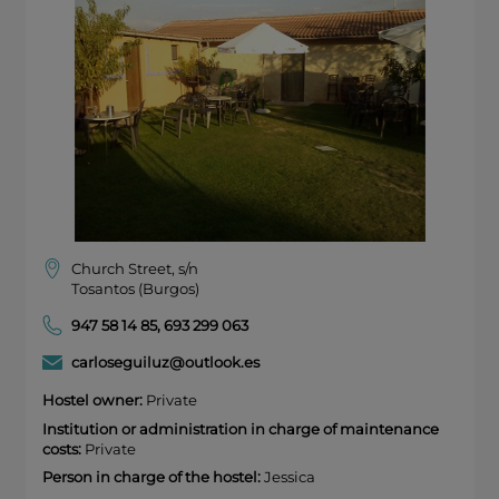
Church Street, s/n
Tosantos (Burgos)
947 58 14 85
,
693 299 063
carloseguiluz@outlook.es
Hostel owner:
Private
Institution or administration in charge of maintenance
costs:
Private
Person in charge of the hostel:
Jessica