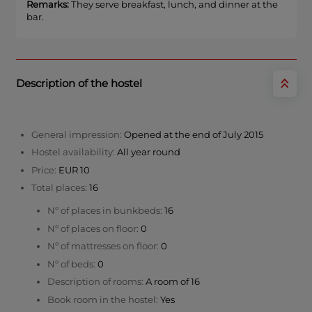
Remarks:
They serve breakfast, lunch, and dinner at the
bar.
Description of the hostel
General impression:
Opened at the end of July 2015
Hostel availability:
All year round
Price:
EUR 10
Total places:
16
Nº of places in bunkbeds:
16
Nº of places on floor:
0
Nº of mattresses on floor:
0
Nº of beds:
0
Description of rooms:
A room of 16
Book room in the hostel:
Yes