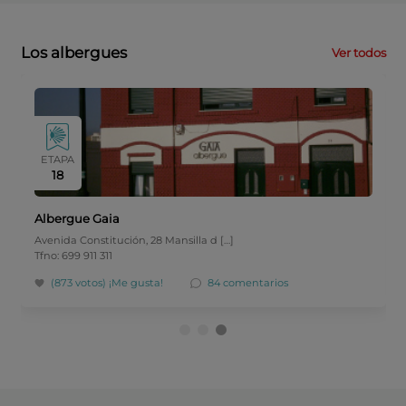
Los albergues
Ver todos
ETAPA
18
Albergue Gaia
Avenida Constitución, 28 Mansilla d […]
Tfno: 699 911 311
(873 votos)
¡Me gusta!
84 comentarios