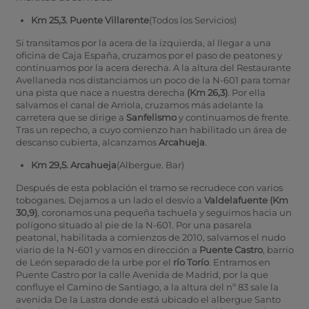
Km 25,3. Puente Villarente
(Todos los Servicios)
Si transitamos por la acera de la izquierda, al llegar a una
oficina de Caja España, cruzamos por el paso de peatones y
continuamos por la acera derecha. A la altura del Restaurante
Avellaneda nos distanciamos un poco de la N-601 para tomar
una pista que nace a nuestra derecha
(Km 26,3)
. Por ella
salvamos el canal de Arriola, cruzamos más adelante la
carretera que se dirige a
Sanfelismo
y continuamos de frente.
Tras un repecho, a cuyo comienzo han habilitado un área de
descanso cubierta, alcanzamos
Arcahueja
.
Km 29,5. Arcahueja
(Albergue. Bar)
Después de esta población el tramo se recrudece con varios
toboganes. Dejamos a un lado el desvío a
Valdelafuente (Km
30,9)
, coronamos una pequeña tachuela y seguimos hacia un
polígono situado al pie de la N-601. Por una pasarela
peatonal, habilitada a comienzos de 2010, salvamos el nudo
viario de la N-601 y vamos en dirección a
Puente Castro
, barrio
de León separado de la urbe por el
río Torío
. Entramos en
Puente Castro por la calle Avenida de Madrid, por la que
confluye el Camino de Santiago, a la altura del nº 83 sale la
avenida De la Lastra donde está ubicado el albergue Santo