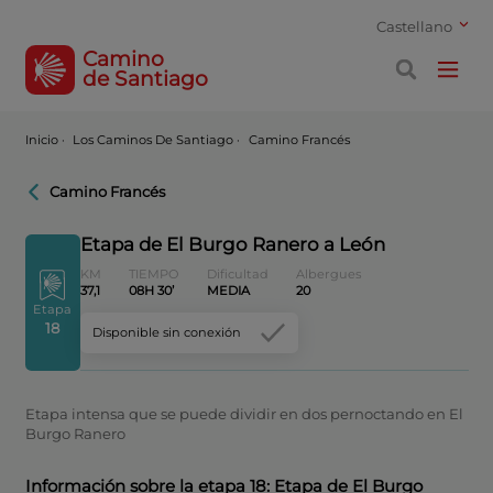
Castellano
Camino
de Santiago
Inicio
·
Los Caminos De Santiago ·
Camino Francés
Camino Francés
Etapa de El Burgo Ranero a León
KM
TIEMPO
Dificultad
Albergues
37,1
08H 30’
MEDIA
20
Etapa
18
Disponible sin conexión
Etapa intensa que se puede dividir en dos pernoctando en El
Burgo Ranero
Información sobre la etapa 18: Etapa de El Burgo