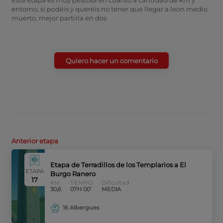
Esta etapa es muy pestosa en cuanto a cantidad de km y
entorno, si podéis y queréis no tener que llegar a leon medio
muerto, mejor partirla en dos
Quiero hacer un comentario
Anterior etapa
Etapa de Terradillos de los Templarios a El
ETAPA
Burgo Ranero
17
KM
TIEMPO
Dificultad
30,6
07H 00’
MEDIA
16 Albergues