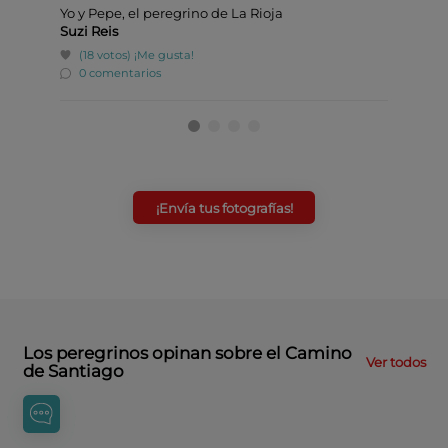
Yo y Pepe, el peregrino de La Rioja
Mí y m
Suzi Reis
Suzi R
(18 votos)
¡Me gusta!
(22 
0 comentarios
1 co
¡Envía tus fotografías!
Los peregrinos opinan sobre el Camino
Ver todos
de Santiago