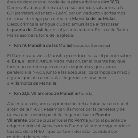
área de descanso al borde de la pista arbolada
(Km 16,7)
.
Damos el adiós definitivo a la pista artificial, salvamos la N-
601 (carretera Adanero – León) por un viaducto y sorteamos
un canal de riego para entrar en
Mansilla de las Mulas
.
Descubrimos la antigua ciudad amurallada al traspasar
la
puerta del Castillo
, en cal y canto rodado. En la calle Santa
María asoma la torre de la iglesia.
Km 19. Mansilla de las Mulas
(Todos los Servicios)
El Camino atraviesa Mansilla y conduce hasta el puente sobre
el
Esla
, el latino
Astura
. Nada más cruzar el puente hay que
tomar un camino que nace a la izquierda y que avanza
paralelo a la N-601, junto a las acequias, los campos de maíz y
alguna que otra acacia. Así, llegamos en una hora
a
Villamoros de Mansilla
.
Km 23,5. Villamoros de Mansilla
(Tienda)
A la entrada dejamos la protección del camino para tomar el
arcén de la N-601. Pasamos Villamoros por la carretera y de
nuevo por la senda paralela llegamos hasta
Puente
Villarente
, donde cruzamos el
río Porma
junto al puente de
origen medieval. Atravesamos Puente Villarente siguiendo el
trazado de la N-601, que parte en dos esta localidad con
multitud de servicios.