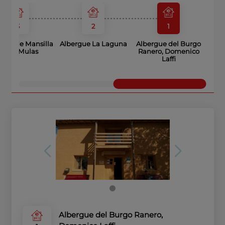
3
2
1
rgue de Mansilla
Albergue La Laguna
Albergue del Burgo
de las Mulas
Ranero, Domenico
Laffi
Albergue del Burgo Ranero,