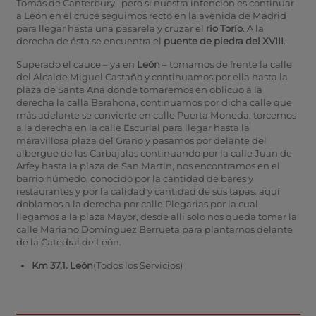
Tomás de Canterbury, pero si nuestra intención es continuar
a León en el cruce seguimos recto en la avenida de Madrid
para llegar hasta una pasarela y cruzar el
río Torío
. A la
derecha de ésta se encuentra el
puente de piedra del XVIII
.
Superado el cauce – ya en
León
– tomamos de frente la calle
del Alcalde Miguel Castaño y continuamos por ella hasta la
plaza de Santa Ana donde tomaremos en oblicuo a la
derecha la calla Barahona, continuamos por dicha calle que
más adelante se convierte en calle Puerta Moneda, torcemos
a la derecha en la calle Escurial para llegar hasta la
maravillosa plaza del Grano y pasamos por delante del
albergue de las Carbajalas continuando por la calle Juan de
Arfey hasta la plaza de San Martin, nos encontramos en el
barrio húmedo, conocido por la cantidad de bares y
restaurantes y por la calidad y cantidad de sus tapas. aquí
doblamos a la derecha por calle Plegarias por la cual
llegamos a la plaza Mayor, desde allí solo nos queda tomar la
calle Mariano Domínguez Berrueta para plantarnos delante
de la Catedral de León.
Km 37,1. León
(Todos los Servicios)