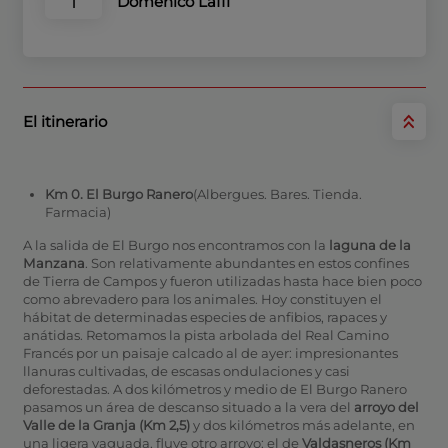
Domenico Laffi
1
El itinerario
Km 0. El Burgo Ranero
(Albergues. Bares. Tienda.
Farmacia)
A la salida de El Burgo nos encontramos con la
laguna de la
Manzana
. Son relativamente abundantes en estos confines
de Tierra de Campos y fueron utilizadas hasta hace bien poco
como abrevadero para los animales. Hoy constituyen el
hábitat de determinadas especies de anfibios, rapaces y
anátidas. Retomamos la pista arbolada del Real Camino
Francés por un paisaje calcado al de ayer: impresionantes
llanuras cultivadas, de escasas ondulaciones y casi
deforestadas. A dos kilómetros y medio de El Burgo Ranero
pasamos un área de descanso situado a la vera del
arroyo del
Valle de la Granja (Km 2,5)
y dos kilómetros más adelante, en
una ligera vaguada, fluye otro arroyo: el de
Valdasneros (Km