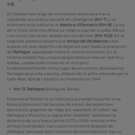
4,5)
.
En media hora larga de monotonía dejamos a mano
izquierda una pista y escuela de ultraligeros
(Km 7
) y un
kilómetro más adelante el
desvío a Villamarco (Km 8)
. La ley
de la línea recta nos ofrece un respiro cuando la pista dibuja
una curva y salva por debajo las vías del tren
(Km 10,6)
. En la
vaguada posterior pasamos el
arroyo de Valdearcos
y tras
superar un leve repecho nos dejamos caer hasta la población
de
Reliegos
, agazapada hasta el último momento. En la
misma entrada hay unas bodegas tradicionales en ladrillo y
adobe, usadas para conservar el vino pero
fundamentalmente como lugar de encuentro. Atravesamos
Reliegos de punta a punta, olfateando la pista arbolada por la
calle Real, donde impactó un meteorito en 1947.
Km 13. Reliegos
(Albergues. Bares)
Dejamos el frontón a un lado para sumergirnos junto a los
falsos plátanos en las llanuras de cereal, decoradas por
estructuras gigantes de riego por aspersión. El refrán “de
Reliegos a Mansilla, la legua bien medida”, establece la
distancia de una legua (entre 5.573 y 5.914 metros) entre
ambas localidades. Casi cuatro kilómetros después de
Reliegos, tras pasar bajo las torres de línea eléctrica, hay un