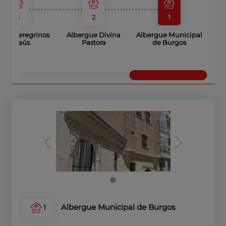
3
2
1
a de Peregrinos
Albergue Divina
Albergue Municipal
Emaús
Pastora
de Burgos
Albergue Municipal de Burgos
1