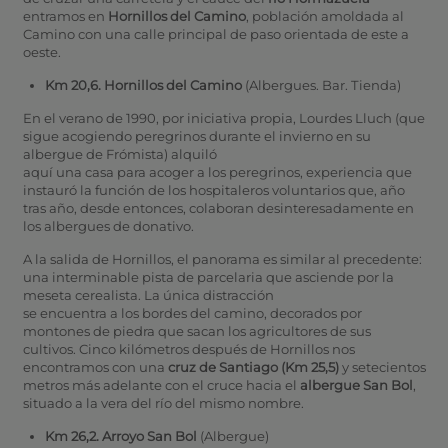
entramos en
Hornillos del Camino
, población amoldada al
Camino con una calle principal de paso orientada de este a
oeste.
Km 20,6. Hornillos del Camino
(Albergues. Bar. Tienda)
En el verano de 1990, por iniciativa propia, Lourdes Lluch (que
sigue acogiendo peregrinos durante el invierno en su
albergue de Frómista) alquiló
aquí una casa para acoger a los peregrinos, experiencia que
instauró la función de los hospitaleros voluntarios que, año
tras año, desde entonces, colaboran desinteresadamente en
los albergues de donativo.
A la salida de Hornillos, el panorama es similar al precedente:
una interminable pista de parcelaria que asciende por la
meseta cerealista. La única distracción
se encuentra a los bordes del camino, decorados por
montones de piedra que sacan los agricultores de sus
cultivos. Cinco kilómetros después de Hornillos nos
encontramos con una
cruz de Santiago (Km 25,5)
y setecientos
metros más adelante con el cruce hacia el
albergue San Bol
,
situado a la vera del río del mismo nombre.
Km 26,2. Arroyo San Bol
(Albergue)