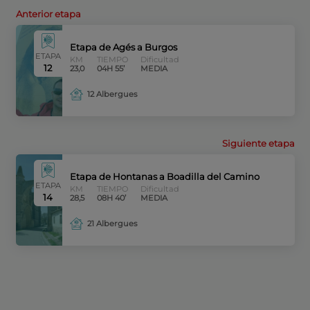
Anterior etapa
Etapa de Agés a Burgos
ETAPA
KM
TIEMPO
Dificultad
12
23,0
04H 55’
MEDIA
12 Albergues
Siguiente etapa
Etapa de Hontanas a Boadilla del Camino
ETAPA
KM
TIEMPO
Dificultad
14
28,5
08H 40’
MEDIA
21 Albergues