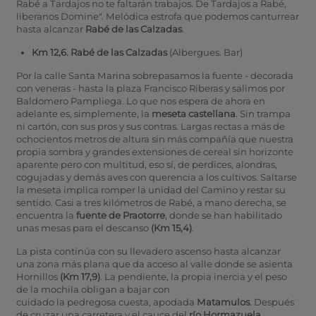
Rabé a Tardajos no te faltarán trabajos. De Tardajos a Rabé,
liberanos Domine". Melódica estrofa que podemos canturrear
hasta alcanzar
Rabé de las Calzadas
.
Km 12,6. Rabé de las Calzadas
(Albergues. Bar)
Por la calle Santa Marina sobrepasamos la fuente - decorada
con veneras - hasta la plaza Francisco Riberas y salimos por
Baldomero Pampliega. Lo que nos espera de ahora en
adelante es, simplemente, la
meseta castellana
. Sin trampa
ni cartón, con sus pros y sus contras. Largas rectas a más de
ochocientos metros de altura sin más compañía que nuestra
propia sombra y grandes extensiones de cereal sin horizonte
aparente pero con multitud, eso sí, de perdices, alondras,
cogujadas y demás aves con querencia a los cultivos. Saltarse
la meseta implica romper la unidad del Camino y restar su
sentido. Casi a tres kilómetros de Rabé, a mano derecha, se
encuentra la
fuente de Praotorre
, donde se han habilitado
unas mesas para el descanso
(Km 15,4)
.
La pista continúa con su llevadero ascenso hasta alcanzar
una zona más plana que da acceso al valle donde se asienta
Hornillos
(Km 17,9)
. La pendiente, la propia inercia y el peso
de la mochila obligan a bajar con
cuidado la pedregosa cuesta, apodada
Matamulos
. Después
de cruzar una carretera y el cauce del
río Hormazuela