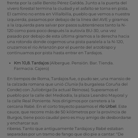
frente por la calle Benito Pérez Galdós. Junto a la puerta del
vivero forestal termina la ciudad y el asfalto se torna en pista.
El camino no entra en Villalbilla, pueblo que vemos a nuestra
izquierda, pasamos por debajo de la línea del AVE y giramos
a la izquierda para salvar por pasos subterráneos tanto la N-
120 como para poco después la autovía BU-30, una vez
pasado por debajo de esta última giramos a la derecha hacia
una rotonda donde cogemos una pista paralela a la N-120,
cruzamos el rio Arlanzón por el puente del arzobispo y
continuamos por pista hasta entrar en Tardajos.
Km 10,8. Tardajos
(Albergue. Pensión. Bar. Tienda.
Farmacia. Cajero)
En tiempos de Roma, Tardajos fue, o pudo ser, una mansio de
la calzada romana que unió
Clunia
(la burgalesa Coruña del
Conde) con
Juliobriga
(la actual Reinosa). Superamos el
pueblo por la calle del Mediodía, la plaza Leandro Mayoral y
la calle Real Poniente. Nos dirigimos por carretera a la
cercana Rabé. En el corto trayecto pasamos el
río Urbel
. Este
cauce, que recorre más de 50 kilómetros por la provincia de
Burgos, tiene poco caudal pero es muy amigo de desbordarse
y encharcar sus
riberas. Tanto que antiguamente Tardajos y Rabé estaban
separadas por un tramo de fango que dio pie a cantar: "De