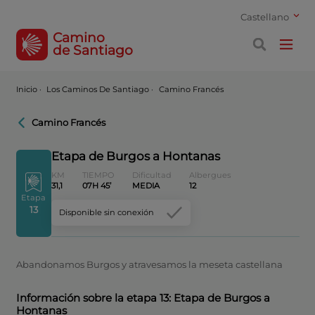
Castellano
Camino
de Santiago
Inicio
·
Los Caminos De Santiago ·
Camino Francés
Camino Francés
Etapa de Burgos a Hontanas
KM
TIEMPO
Dificultad
Albergues
31,1
07H 45’
MEDIA
12
Etapa
13
Disponible sin conexión
Abandonamos Burgos y atravesamos la meseta castellana
Información sobre la etapa 13: Etapa de Burgos a
Hontanas