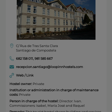
C/ Rua de Tras Santa Clara
Santiago de Compostela
682 158 011
,
981 585 667
recepcion.santiago@loopinnhostels.com
Web / Link
Hostel owner:
Private
Institution or administration in charge of maintenance
costs:
Private
Person in charge of the hostel:
Director: Ivan.
Commissioners: Isabel, María José and Raquel
Remarks:
This tourist hostel shares building and services