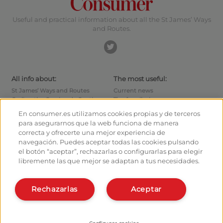
Useful and practical information about all the St James’ Ways
and Routes.
All info about:
The most useful:
St James’ Ways and Routes
Current news
Cycling the Camino de Santiago
Tips for pilgrims
Hostels
How to reach the points of
En consumer.es utilizamos cookies propias y de terceros
departure
Monuments
para asegurarnos que la web funciona de manera
How to leave Santiago
Pilgrims' forum
correcta y ofrecerte una mejor experiencia de
Calculates your expenses
Pilgrims' photographs
navegación. Puedes aceptar todas las cookies pulsando
History
el botón “aceptar”, rechazarlas o configurarlas para elegir
libremente las que mejor se adaptan a tus necesidades.
Hostel owners and managers:
Organise and plan your route
Manage your Hostel
Register in the planner
Register your Hostel
Rechazarlas
Aceptar
Apps about the Way
Learn more about us:
Install webapp
Who are we?
Contact