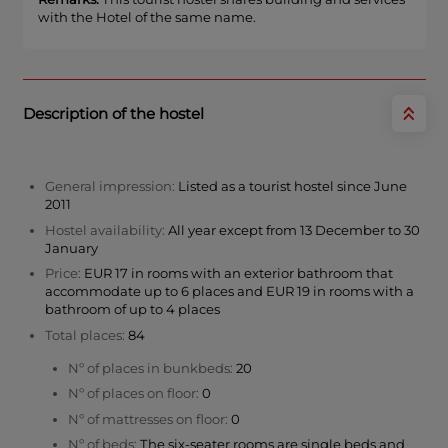
with the Hotel of the same name.
Description of the hostel
General impression:
Listed as a tourist hostel since June
2011
Hostel availability:
All year except from 13 December to 30
January
Price:
EUR 17 in rooms with an exterior bathroom that
accommodate up to 6 places and EUR 19 in rooms with a
bathroom of up to 4 places
Total places:
84
Nº of places in bunkbeds:
20
Nº of places on floor:
0
Nº of mattresses on floor:
0
Nº of beds:
The six-seater rooms are single beds and