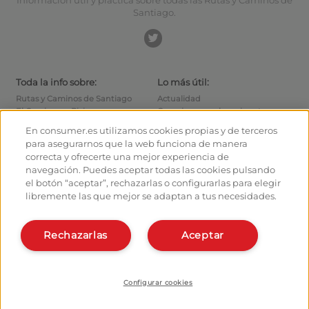
Información útil y práctica sobre todas las Rutas y Caminos de
Santiago.
Toda la info sobre:
Lo más útil:
Rutas y Caminos de Santiago
Actualidad
El Camino en Bici
Consejos para el caminante
Albergues
Cómo llegar a las salidas
En consumer.es utilizamos cookies propias y de terceros
Monumentos
Cómo salir de Santiago
para asegurarnos que la web funciona de manera
Foro de caminantes
Calcula tus gastos
correcta y ofrecerte una mejor experiencia de
Fotografías de los peregrinos
Historia
navegación. Puedes aceptar todas las cookies pulsando
el botón “aceptar”, rechazarlas o configurarlas para elegir
Hostaleros:
Organiza y planifica tu
libremente las que mejor se adaptan a tus necesidades.
camino
Gestiona tu Albergue
Date de alta en el planificador
Da de alta tu Albergue
Rechazarlas
Aceptar
Apps del camino
Conócenos:
¿Quiénes somos?
Instala la webapp
Contacto
Configurar cookies