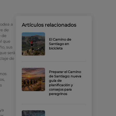
l
rodea a
Artículos relacionados
re de
e de
El Camino de
l que
Santiago en
ño, sus
bicicleta
que será
claje de
Preparar el Camino
inos
de Santiago: nueva
os,
guía de
s
planificación y
consejos para
peregrinos
ya
os