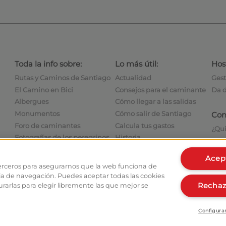
Toda la info sobre:
Lo más útil:
Hos
Rutas y Caminos de Santiago
Actualidad
Gest
El Camino en Bici
Consejos para el caminante
Da d
Albergues
Cómo llegar a las salidas
Monumentos
Cómo salir de Santiago
Con
Foro de caminantes
Calcula tus gastos
¿Qu
Fotografías de los peregrinos
Historia
Con
Acep
erceros para asegurarnos que la web funciona de
ia de navegación. Puedes aceptar todas las cookies
Rechaz
urarlas para elegir libremente las que mejor se
Configura