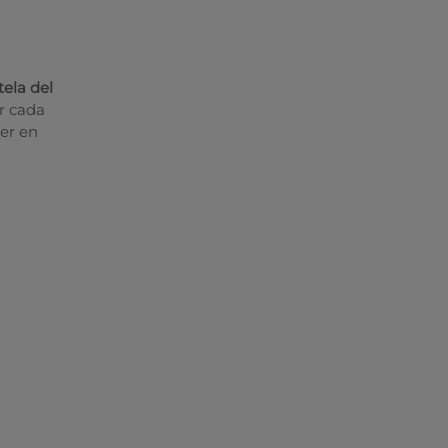
ela del
or cada
er en