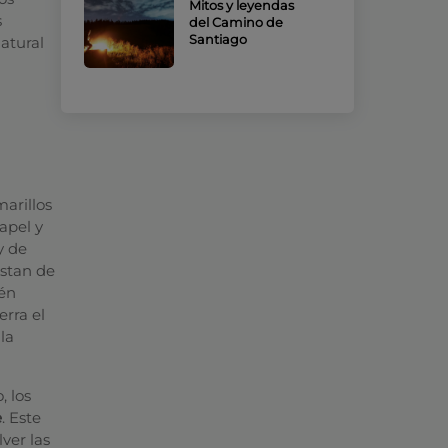
Mitos y leyendas
s
del Camino de
Santiago
atural
arillos
apel y
y de
nstan de
ién
erra el
la
, los
e
. Este
ver las