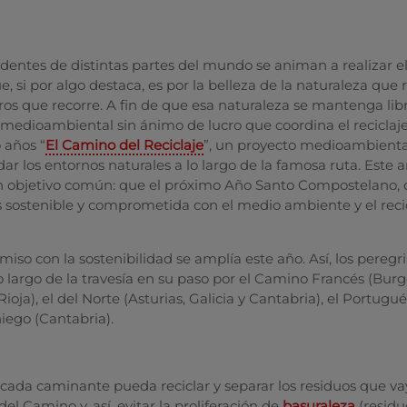
dentes de distintas partes del mundo se animan a realizar e
 si por algo destaca, es por la belleza de la naturaleza que 
os que recorre. A fin de que esa naturaleza se mantenga lib
 medioambiental sin ánimo de lucro que coordina el reciclaj
 años “
El Camino del Reciclaje
”, un proyecto medioambienta
ar los entornos naturales a lo largo de la famosa ruta. Este a
un objetivo común: que el próximo Año Santo Compostelano, 
ás sostenible y comprometida con el medio ambiente y el reci
iso con la sostenibilidad se amplía este año. Así, los peregr
 largo de la travesía en su paso por el Camino Francés (Burg
oja), el del Norte (Asturias, Galicia y Cantabria), el Portugué
aniego (Cantabria).
 cada caminante pueda reciclar y separar los residuos que va
l Camino y, así, evitar la proliferación de
basuraleza
(residu