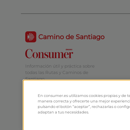
Camino de Santiago
Información útil y práctica sobre
todas las Rutas y Caminos de
Santiago.
En consumer.es utilizamos cookies propias y de t
manera correcta y ofrecerte una mejor experienc
pulsando el botón “aceptar”, rechazarlas o config
adaptan a tus necesidades.
© Fundación EROSKI