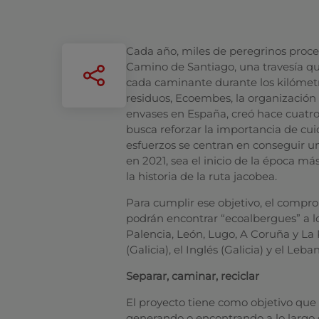
Cada año, miles de peregrinos proce
Camino de Santiago, una travesía que,
cada caminante durante los kilómetr
residuos, Ecoembes, la organización
envases en España, creó hace cuatro
busca reforzar la importancia de cuid
esfuerzos se centran en conseguir 
en 2021, sea el inicio de la época m
la historia de la ruta jacobea.
Para cumplir ese objetivo, el comprom
podrán encontrar “ecoalbergues” a lo
Palencia, León, Lugo, A Coruña y La Ri
(Galicia), el Inglés (Galicia) y el Leb
Separar, caminar, reciclar
El proyecto tiene como objetivo que
generando o encontrando a lo largo de