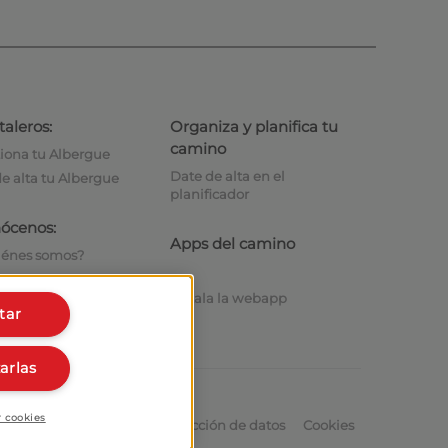
taleros:
Organiza y planifica tu
camino
iona tu Albergue
Date de alta en el
e alta tu Albergue
planificador
ócenos:
Apps del camino
iénes somos?
tacto
Instala la webapp
tar
arlas
r cookies
Aviso legal
Política de protección de datos
Cookies