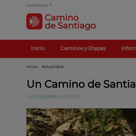
Castellano
Camino
de Santiago
Inicio
Caminos y Etapas
Infor
Inicio
·
Actualidad
Un Camino de Santiag
Por
ECOEMBES
|
21/08/2019