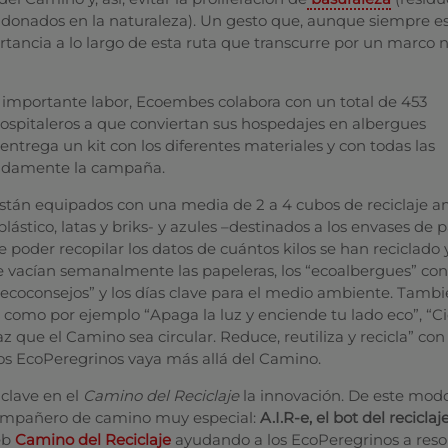
donados en la naturaleza). Un gesto que, aunque siempre e
tancia a lo largo de esta ruta que transcurre por un marco n
a importante labor, Ecoembes colabora con un total de 453
 hospitaleros a que conviertan sus hospedajes en albergues
 entrega un kit con los diferentes materiales y con todas las
lladamente la campaña.
están equipados con una media de 2 a 4 cubos de reciclaje am
ástico, latas y briks- y azules –destinados a los envases de p
e poder recopilar los datos de cuántos kilos se han reciclado 
ue vacían semanalmente las papeleras, los “ecoalbergues” co
“ecoconsejos” y los días clave para el medio ambiente. Tamb
como por ejemplo “Apaga la luz y enciende tu lado eco”, “Ci
z que el Camino sea circular. Reduce, reutiliza y recicla” con 
os EcoPeregrinos vaya más allá del Camino.
 clave en el
Camino del Reciclaje
la innovación. De este modo
compañero de camino muy especial:
A.I.R-e, el bot del reciclaj
eb
Camino del Reciclaje
ayudando a los EcoPeregrinos a resol