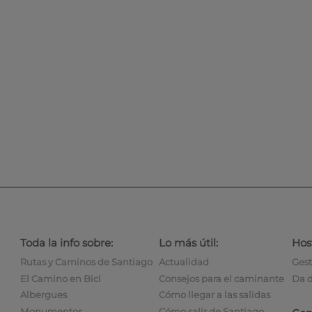
Toda la info sobre:
Lo más útil:
Hos
Rutas y Caminos de Santiago
Actualidad
Gest
El Camino en Bici
Consejos para el caminante
Da d
Albergues
Cómo llegar a las salidas
Monumentos
Cómo salir de Santiago