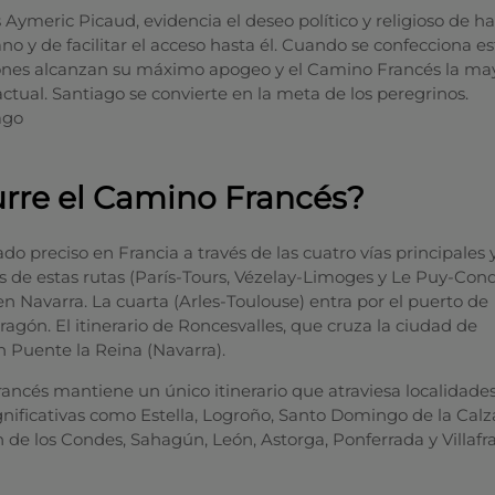
és Aymeric Picaud, evidencia el deseo político y religioso de h
 y de facilitar el acceso hasta él. Cuando se confecciona est
iones alcanzan su máximo apogeo y el Camino Francés la ma
ctual. Santiago se convierte en la meta de los peregrinos.
rre el Camino Francés?
o preciso en Francia a través de las cuatro vías principales 
res de estas rutas (París-Tours, Vézelay-Limoges y Le Puy-Con
n Navarra. La cuarta (Arles-Toulouse) entra por el puerto de
agón. El itinerario de Roncesvalles, que cruza la ciudad de
 Puente la Reina (Navarra).
ancés mantiene un único itinerario que atraviesa localidades
gnificativas como Estella, Logroño, Santo Domingo de la Calz
n de los Condes, Sahagún, León, Astorga, Ponferrada y Villafr