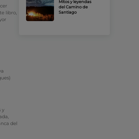
Mitos y leyendas
acer
del Camino de
e libro,
Santiago
yor
ya
ques)
 y
ada,
anca del