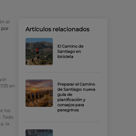
én el
 por
Artículos relacionados
El Camino de
Santiago en
bicicleta
yor
Preparar el Camino
1135 en
de Santiago: nueva
guía de
planificación y
consejos para
e los
peregrinos
c. Todo
a: la