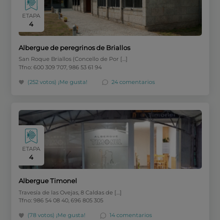
ETAPA
4
Albergue de peregrinos de Briallos
San Roque Briallos (Concello de Por […]
Tfno: 600 309 707, 986 53 61 94
(252 votos)
¡Me gusta!
24 comentarios
ETAPA
4
Albergue Timonel
Travesía de las Ovejas, 8 Caldas de […]
Tfno: 986 54 08 40, 696 805 305
(78 votos)
¡Me gusta!
14 comentarios