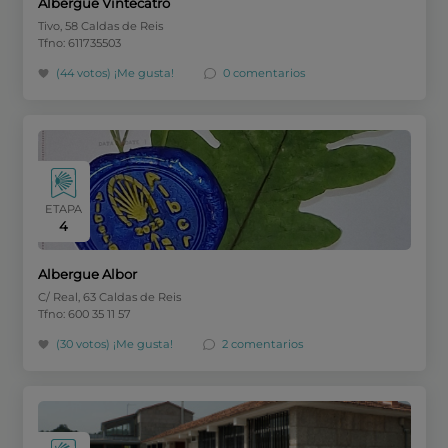
Albergue Vintecatro
Tivo, 58 Caldas de Reis
Tfno: 611735503
(44 votos)
¡Me gusta!
0 comentarios
ETAPA
4
Albergue Albor
C/ Real, 63 Caldas de Reis
Tfno: 600 35 11 57
(30 votos)
¡Me gusta!
2 comentarios