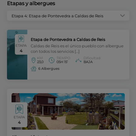
Etapas y albergues
Etapa 4: Etapa de Pontevedra a Caldas de Reis
Etapa de Pontevedra a Caldas de Reis
ETAPA
Caldas de Reis es el único pueblo con albergue
4
con todos los servicios […]
KM
TIEMPO
Dificultad
23,0
05H 15’
BAJA
6 Albergues
ETAPA
4