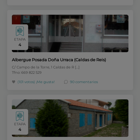
ETAPA
4
Albergue Posada Doña Urraca (Caldas de Reis)
C/ Campo de la Torre, 1 Caldas de R […]
Tfno: 669 822 529
(101 votos)
¡Me gusta!
90 comentarios
ETAPA
4