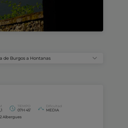
pa de Burgos a Hontanas
M
TIEMPO
Dificultad
,1
07H 45’
MEDIA
12 Albergues