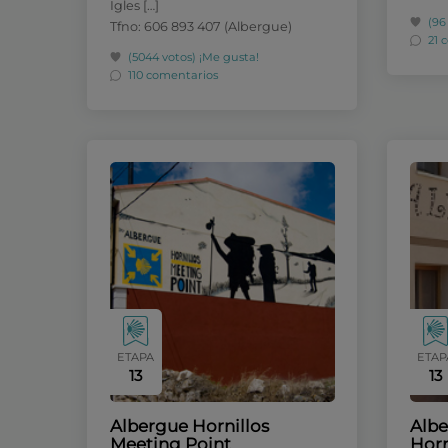
Igles […]
(96
Tfno: 606 893 407 (Albergue)
21 
(5044 votos)
¡Me gusta!
110 comentarios
ETAPA
ETAP
13
13
Albergue Hornillos
Albe
Meeting Point
Horn