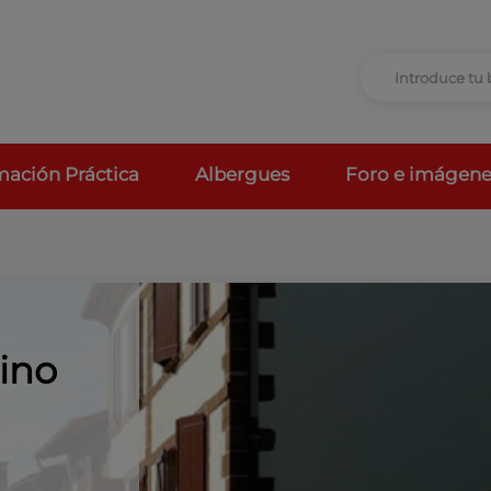
mación Práctica
Albergues
Foro e imágene
ino