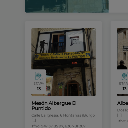
ETAPA
ETAP
13
13
Mesón Albergue El
Albe
Puntido
Dos lo
[…]
Calle La Iglesia, 6 Hontanas (Burgo
[…]
Tfno: 
Tfno: 947 37 85 97, 636 781 387