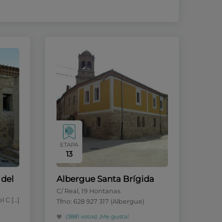
ETAPA
13
 del
Albergue Santa Brígida
C/ Real, 19 Hontanas
l C […]
Tfno: 628 927 317 (Albergue)
(3881 votos)
¡Me gusta!