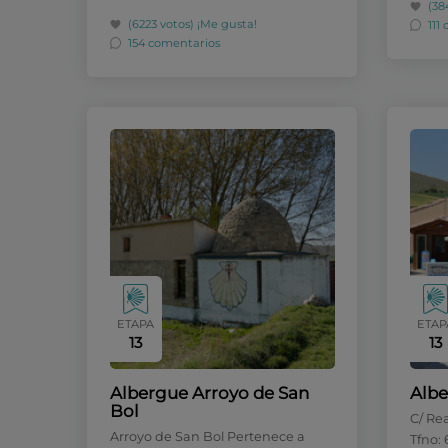
(38
(6223 votos)
¡Me gusta!
111
154 comentarios
ETAPA
ETAP
13
13
Albergue Arroyo de San
Albe
Bol
C/ Rea
Arroyo de San Bol Pertenece a
Tfno: 