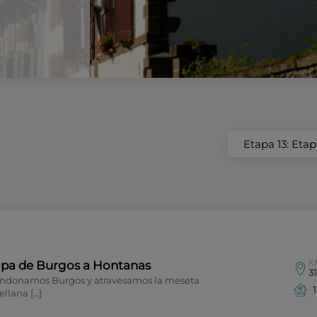
Etapa 13: Eta
K
apa de Burgos a Hontanas
31
ndonamos Burgos y atravesamos la meseta
ellana […]