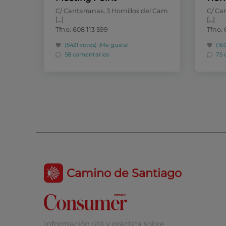
C/ Cantarranas, 3 Hornillos del Cam
C/ Can
[…]
[…]
Tfno: 608 113 599
Tfno: 
(5431 votos)
¡Me gusta!
(16
58 comentarios
75 
Camino de Santiago
Información útil y práctica sobre