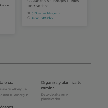
C/ Asunción, s/n Tardajos (Burgos)
abé de
Tfno: No tiene
(519 votos)
¡Me gusta!
55 comentarios
taleros:
Organiza y planifica tu
camino
iona tu Albergue
Date de alta en el
e alta tu Albergue
planificador
ócenos: