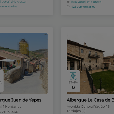
4 votos)
¡Me gusta!
(610 votos)
¡Me gusta!
 comentarios
423 comentarios
A
ETAPA
13
rgue Juan de Yepes
Albergue La Casa de B
l, 1 Hontanas
Avenida General Yagüe, 16
Tardajos […]
638 938 546