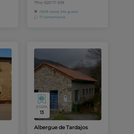
Tfno: 620 111 939
(1609 votos)
¡Me gusta!
17 comentarios
ETAPA
13
Albergue de Tardajos