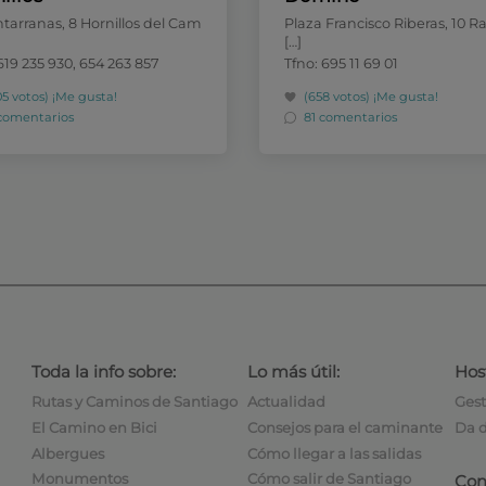
tarranas, 8 Hornillos del Cam
Plaza Francisco Riberas, 10 R
[…]
619 235 930, 654 263 857
Tfno: 695 11 69 01
05 votos)
¡Me gusta!
(658 votos)
¡Me gusta!
comentarios
81 comentarios
Toda la info sobre:
Lo más útil:
Hos
Rutas y Caminos de Santiago
Actualidad
Gest
El Camino en Bici
Consejos para el caminante
Da d
Albergues
Cómo llegar a las salidas
Monumentos
Cómo salir de Santiago
Con