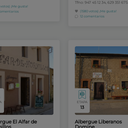
Tfno: 947 45 12 34, 629 351 675
 votos)
¡Me gusta!
(1580 votos)
¡Me gusta!
comentarios
12 comentarios
A
ETAPA
13
rgue El Alfar de
Albergue Liberanos
illos
Domine