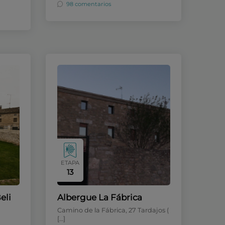
98 comentarios
ETAPA
13
eli
Albergue La Fábrica
Camino de la Fábrica, 27 Tardajos (
[…]