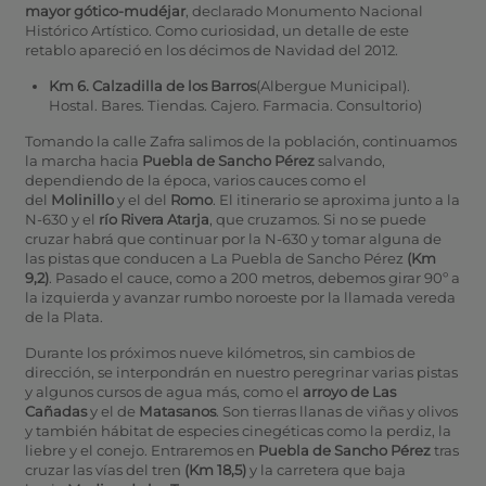
mayor gótico-mudéjar
, declarado Monumento Nacional
Histórico Artístico. Como curiosidad, un detalle de este
retablo apareció en los décimos de Navidad del 2012.
Km 6. Calzadilla de los Barros
(Albergue Municipal).
Hostal. Bares. Tiendas. Cajero. Farmacia. Consultorio)
Tomando la calle Zafra salimos de la población, continuamos
la marcha hacia
Puebla de Sancho Pérez
salvando,
dependiendo de la época, varios cauces como el
del
Molinillo
y el del
Romo
. El itinerario se aproxima junto a la
N-630 y el
río Rivera Atarja
, que cruzamos. Si no se puede
cruzar habrá que continuar por la N-630 y tomar alguna de
las pistas que conducen a La Puebla de Sancho Pérez
(Km
9,2)
. Pasado el cauce, como a 200 metros, debemos girar 90º a
la izquierda y avanzar rumbo noroeste por la llamada vereda
de la Plata.
Durante los próximos nueve kilómetros, sin cambios de
dirección, se interpondrán en nuestro peregrinar varias pistas
y algunos cursos de agua más, como el
arroyo de Las
Cañadas
y el de
Matasanos
. Son tierras llanas de viñas y olivos
y también hábitat de especies cinegéticas como la perdiz, la
liebre y el conejo. Entraremos en
Puebla de Sancho Pérez
tras
cruzar las vías del tren
(Km 18,5)
y la carretera que baja