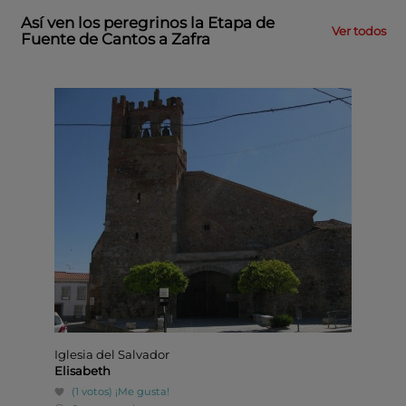
Así ven los peregrinos la Etapa de
Ver todos
Fuente de Cantos a Zafra
Iglesia del Salvador
Viñedo
Elisabeth
Elisab
(1 votos)
¡Me gusta!
(57 