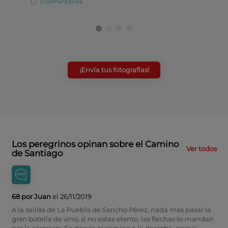
0 comentarios
0 co
¡Envía tus fotografías!
Los peregrinos opinan sobre el Camino
Ver todos
de Santiago
68 por Juan
el 26/11/2019
A la salida de La Puebla de Sancho Pérez, nada mas pasar la
gran botella de vino, si no estas atento, las flechas te mandan
por la carretera. Se desvia el camino a la derecha, pero si