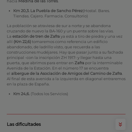
hacia
Medina de las Torres
.
Km 20,3. La Puebla de Sancho Pérez
(Hostal. Bares.
Tiendas. Cajero. Farmacia. Consultorio)
La población se atraviesa de sur a norte y se abandona
cruzando de nuevo la BA-160 y un puente sobre las vías.
La
estación de tren de Zafra
ya está a tiro de piedra y una vez
allí
(Km 22,6)
tomaremos como referencia un edificio
abandonado, de ladrillo visto, que recuerda a las
construcciones mudéjares. Hay que pasar junto a su fachada
principal -con la inscripción ZH 1917- y llegar hasta una
puerta, que abrimos para entrar en
Zafra
por la interminable
Avenida de la Estación. En el número 17 se encuentra
el
albergue de la Asociación de Amigos del Camino de Zafra
.
Al final de esta avenida a la izquierda en diagonal entraremos
en la plaza de España.
Km 24,6.
(Todos los Servicios)
Las dificultades