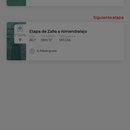
Siguiente etapa
Etapa de Zafra a Almendralejo
ETAPA
KM
TIEMPO
Dificultad
7
36,7
09H 15’
MEDIA
4 Albergues