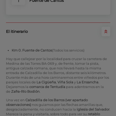
Fuente de Cantos
1
El itinerario
Km 0. Fuente de Cantos
(Todos los servicios)
Hay que callejear por la localidad para cruzar la carretera de
Medina de las Torres BA-069 y, de frente, tomar la pista,
antigua calzada romana, que nos llevará hasta la misma
entrada de Calzadilla de los Barros, distante seis kilómetros.
Durante más de una hora caminaremos entre viñedos por los
parajes locales de
La Cigüeña
,
Viña Sola
y
La Ensancha
.
Dejaremos la
comarca de Tentudía
para adentrarnos en la
de
Zafra-Río Bodión
.
Una vez en
Calzadilla de los Barros
(ver apartado
observaciones)
nos guiamos por las flechas amarillas que,
desgraciadamente, no conducen hacia la
iglesia del Salvador
.
Merece la pena y visitarla, sobre todo para ver su
retablo