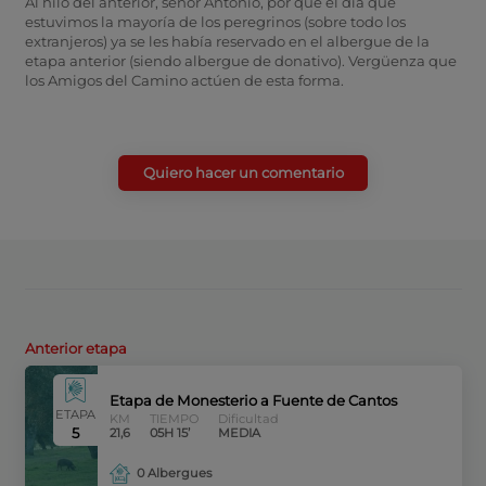
Al hilo del anterior, señor Antonio, por qué el día que
estuvimos la mayoría de los peregrinos (sobre todo los
extranjeros) ya se les había reservado en el albergue de la
etapa anterior (siendo albergue de donativo). Vergüenza que
los Amigos del Camino actúen de esta forma.
Quiero hacer un comentario
Anterior etapa
Etapa de Monesterio a Fuente de Cantos
ETAPA
KM
TIEMPO
Dificultad
5
21,6
05H 15’
MEDIA
0 Albergues