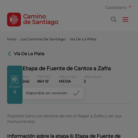
Castellano
Camino
de Santiago
Inicio
·
Los Caminos De Santiago ·
Via De La Plata
Vía De La Plata
Etapa de Fuente de Cantos a Zafra
KM
TIEMPO
Dificultad
Albergues
24,6
06H 15’
MEDIA
2
Etapa
6
Disponible sin conexión
Trayecto llano con broche de oro al llegar a Zafra y ver sus
monumentos
Información sobre la etapa 6: Etapa de Fuente de