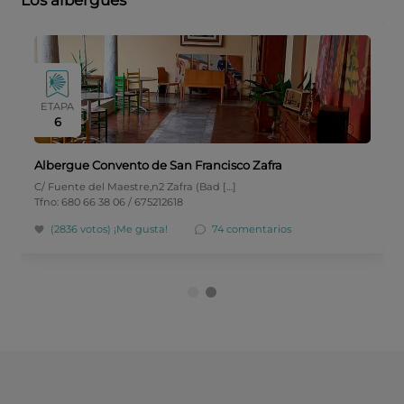
Los albergues
ETAPA
6
Albergue Convento de San Francisco Zafra
C/ Fuente del Maestre,n2 Zafra (Bad […]
Tfno: 680 66 38 06 / 675212618
(2836 votos)
¡Me gusta!
74 comentarios