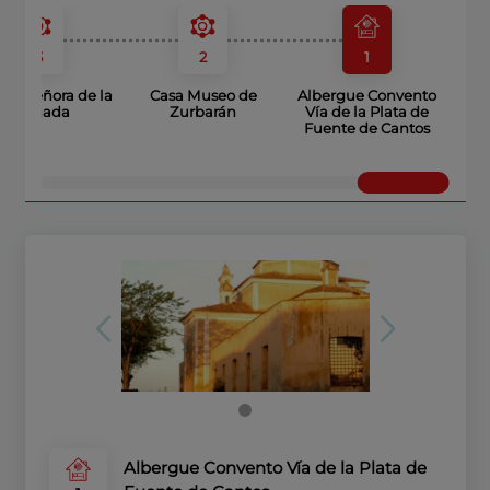
3
2
1
tra Señora de la
Casa Museo de
Albergue Convento
Granada
Zurbarán
Vía de la Plata de
Fuente de Cantos
Albergue Convento Vía de la Plata de