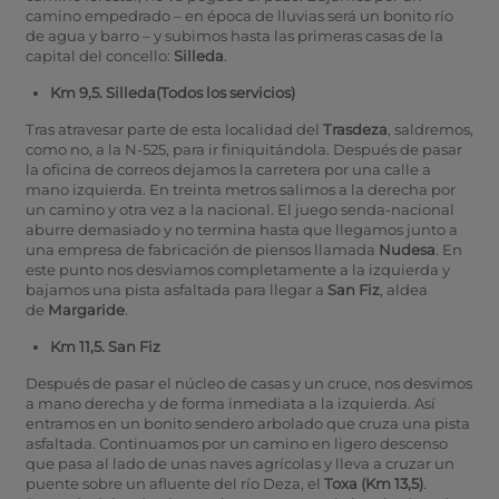
camino empedrado – en época de lluvias será un bonito río
de agua y barro – y subimos hasta las primeras casas de la
capital del concello:
Silleda
.
Km 9,5. Silleda
(Todos los servicios)
Tras atravesar parte de esta localidad del
Trasdeza
, saldremos,
como no, a la N-525, para ir finiquitándola. Después de pasar
la oficina de correos dejamos la carretera por una calle a
mano izquierda. En treinta metros salimos a la derecha por
un camino y otra vez a la nacional. El juego senda-nacional
aburre demasiado y no termina hasta que llegamos junto a
una empresa de fabricación de piensos llamada
Nudesa
. En
este punto nos desviamos completamente a la izquierda y
bajamos una pista asfaltada para llegar a
San Fiz
, aldea
de
Margaride
.
Km 11,5. San Fiz
Después de pasar el núcleo de casas y un cruce, nos desvimos
a mano derecha y de forma inmediata a la izquierda. Así
entramos en un bonito sendero arbolado que cruza una pista
asfaltada. Continuamos por un camino en ligero descenso
que pasa al lado de unas naves agrícolas y lleva a cruzar un
puente sobre un afluente del río Deza, el
Toxa (Km 13,5)
.