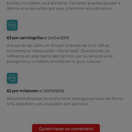
bonita, no cobran, es a donativo. También puedes quedar a
dormir si avisas antes por wsp, y también es a donativo
63 por camilogrilla
el 24/04/2019
A la salida de Lalín, en "A laxe" al borde de la N- 525 se
encuentra el restaurante " María José". Que es todo un
referente en este tramo del camino, por su servicio a los
peregrinos y lo habeis omitido en la guia. Gracias
62 por milaloren
el 20/09/2016
Recomiendo pasar la noche en el albergue privado de Ponte
Ulla, está bien y es un pueblo con servicios.
Quiero hacer un comentario