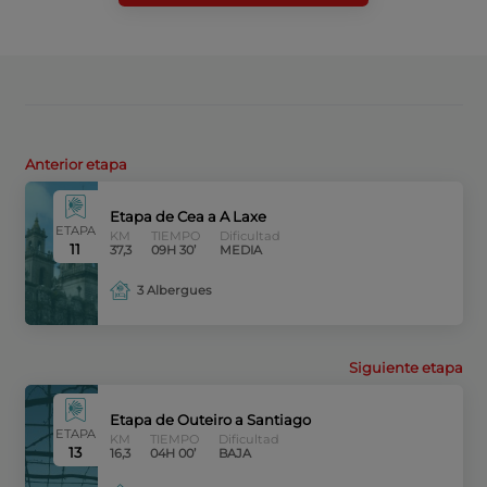
Anterior etapa
Etapa de Cea a A Laxe
ETAPA
KM
TIEMPO
Dificultad
11
37,3
09H 30’
MEDIA
3 Albergues
Siguiente etapa
Etapa de Outeiro a Santiago
ETAPA
KM
TIEMPO
Dificultad
13
16,3
04H 00’
BAJA