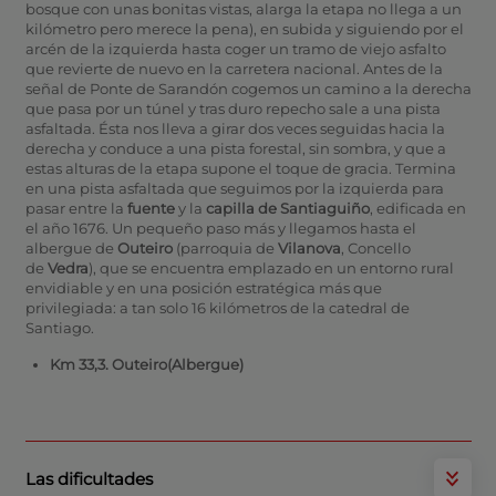
bosque con unas bonitas vistas, alarga la etapa no llega a un
kilómetro pero merece la pena), en subida y siguiendo por el
arcén de la izquierda hasta coger un tramo de viejo asfalto
que revierte de nuevo en la carretera nacional. Antes de la
señal de Ponte de Sarandón cogemos un camino a la derecha
que pasa por un túnel y tras duro repecho sale a una pista
asfaltada. Ésta nos lleva a girar dos veces seguidas hacia la
derecha y conduce a una pista forestal, sin sombra, y que a
estas alturas de la etapa supone el toque de gracia. Termina
en una pista asfaltada que seguimos por la izquierda para
pasar entre la
fuente
y la
capilla de Santiaguiño
, edificada en
el año 1676. Un pequeño paso más y llegamos hasta el
albergue de
Outeiro
(parroquia de
Vilanova
, Concello
de
Vedra
), que se encuentra emplazado en un entorno rural
envidiable y en una posición estratégica más que
privilegiada: a tan solo 16 kilómetros de la catedral de
Santiago.
Km 33,3. Outeiro
(Albergue)
Las dificultades