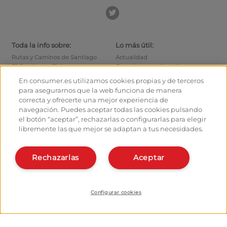
Toda la info sobre:
Lo más útil:
Rutas y Caminos de Santiago
Actualidad
El Camino en Bici
Consejos para el caminante
Albergues
Cómo llegar a las salidas
En consumer.es utilizamos cookies propias y de terceros
Monumentos
Cómo salir de Santiago
para asegurarnos que la web funciona de manera
Foro de caminantes
Calcula tus gastos
correcta y ofrecerte una mejor experiencia de
Fotografías de los peregrinos
Historia
navegación. Puedes aceptar todas las cookies pulsando
el botón “aceptar”, rechazarlas o configurarlas para elegir
Hostaleros:
Organiza y planifica tu
libremente las que mejor se adaptan a tus necesidades.
camino
Gestiona tu Albergue
Date de alta en el planificador
Da de alta tu Albergue
Rechazarlas
Aceptar
Apps del camino
Conócenos:
¿Quiénes somos?
Instala la webapp
Contacto
Configurar cookies