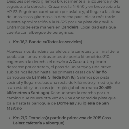
Después del vado giramos bruscamente a la izquierda y, de
seguido, a la derecha. Cruzamos la N-640 y en breve sobre la
AP-53. Seguimos caminando por asfalto y, al llegar a la altura
de unas casas, giramos a la derecha para iniciar más tarde
nuestra aproximación a la N-525 por una pista de gravilla.
Entramos de esta manera en
Bandeira
. Localidad esta que
cuenta con albergue de peregrinos.
Km 16,2. Bandeira
(Todos los servicios)
Atravesamos Bandeira paralelos a la carretera y, al final de la
población, unos metros antes de punto kilométrico 310,
cogemos a la derecha el desvío a
A Casela
. Un picado
descenso por carretera, el paso de un arroyo y una breve
subida nos llevan hasta las primeras casas de
Vilariño
,
parroquia de
Lamela, Silleda (Km 18)
. Salimos por pista
vecinal y llegamos tras una recta de kilómetro y medio junto
a un establo y una casa (el mojón jabobeo marca
30,459
kilómetros a Santiago
). Reanudamos la marcha por un
camino que muere otra vez en una ennegrecida pista que
baja hasta la parroquia de
Dornelas
y su
iglesia de San
Martiño
.
Km 21,3. Dornelas
(A partir de primavera de 2015 Casa
Leiras: cafetería y albergue)