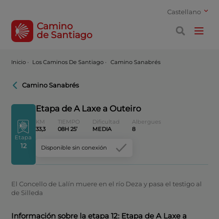
Castellano
Camino
de Santiago
Inicio
·
Los Caminos De Santiago ·
Camino Sanabrés
Camino Sanabrés
Etapa de A Laxe a Outeiro
KM
TIEMPO
Dificultad
Albergues
33,3
08H 25’
MEDIA
8
Etapa
12
Disponible sin conexión
El Concello de Lalín muere en el río Deza y pasa el testigo al
de Silleda
Información sobre la etapa 12: Etapa de A Laxe a