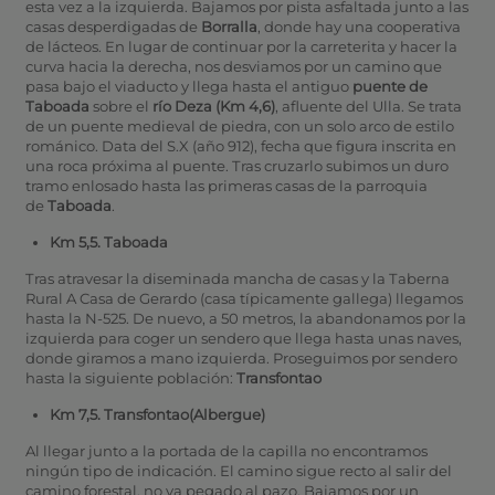
esta vez a la izquierda. Bajamos por pista asfaltada junto a las
casas desperdigadas de
Borralla
, donde hay una cooperativa
de lácteos. En lugar de continuar por la carreterita y hacer la
curva hacia la derecha, nos desviamos por un camino que
pasa bajo el viaducto y llega hasta el antiguo
puente de
Taboada
sobre el
río Deza (Km 4,6)
, afluente del Ulla. Se trata
de un puente medieval de piedra, con un solo arco de estilo
románico. Data del S.X (año 912), fecha que figura inscrita en
una roca próxima al puente. Tras cruzarlo subimos un duro
tramo enlosado hasta las primeras casas de la parroquia
de
Taboada
.
Km 5,5. Taboada
Tras atravesar la diseminada mancha de casas y la Taberna
Rural A Casa de Gerardo (casa típicamente gallega) llegamos
hasta la N-525. De nuevo, a 50 metros, la abandonamos por la
izquierda para coger un sendero que llega hasta unas naves,
donde giramos a mano izquierda. Proseguimos por sendero
hasta la siguiente población:
Transfontao
Km 7,5. Transfontao
(Albergue)
Al llegar junto a la portada de la capilla no encontramos
ningún tipo de indicación. El camino sigue recto al salir del
camino forestal, no va pegado al pazo. Bajamos por un