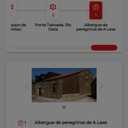
3
2
1
illa y pazo de
Ponte Taboada. Río
Albergue de
Transfontao
Deza
peregrinos de A Laxe
Albergue de peregrinos de A Laxe
1