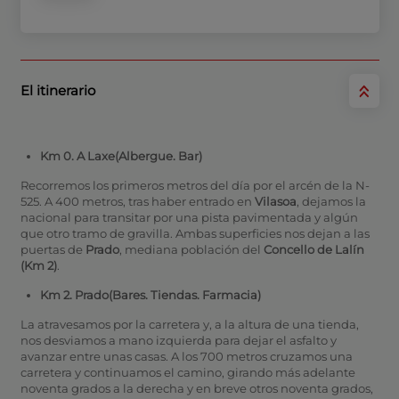
El itinerario
Km 0. A Laxe
(Albergue. Bar)
Recorremos los primeros metros del día por el arcén de la N-
525. A 400 metros, tras haber entrado en
Vilasoa
, dejamos la
nacional para transitar por una pista pavimentada y algún
que otro tramo de gravilla. Ambas superficies nos dejan a las
puertas de
Prado
, mediana población del
Concello de Lalín
(Km 2)
.
Km 2. Prado
(Bares. Tiendas. Farmacia)
La atravesamos por la carretera y, a la altura de una tienda,
nos desviamos a mano izquierda para dejar el asfalto y
avanzar entre unas casas. A los 700 metros cruzamos una
carretera y continuamos el camino, girando más adelante
noventa grados a la derecha y en breve otros noventa grados,