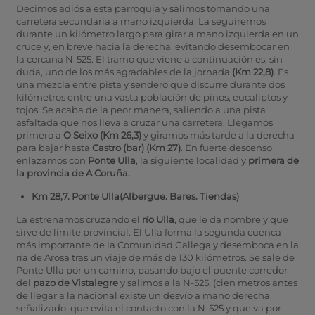
Decimos adiós a esta parroquia y salimos tomando una
carretera secundaria a mano izquierda. La seguiremos
durante un kilómetro largo para girar a mano izquierda en un
cruce y, en breve hacia la derecha, evitando desembocar en
la cercana N-525. El tramo que viene a continuación es, sin
duda, uno de los más agradables de la jornada
(Km 22,8)
. Es
una mezcla entre pista y sendero que discurre durante dos
kilómetros entre una vasta población de pinos, eucaliptos y
tojos. Se acaba de la peor manera, saliendo a una pista
asfaltada que nos lleva a cruzar una carretera. Llegamos
primero a
O Seixo (Km 26,3)
y giramos más tarde a la derecha
para bajar hasta
Castro (bar) (Km 27)
. En fuerte descenso
enlazamos con
Ponte Ulla
, la siguiente localidad y
primera de
la provincia de A Coruña.
Km 28,7. Ponte Ulla
(Albergue. Bares. Tiendas)
La estrenamos cruzando el
río Ulla
, que le da nombre y que
sirve de límite provincial. El Ulla forma la segunda cuenca
más importante de la Comunidad Gallega y desemboca en la
ría de Arosa tras un viaje de más de 130 kilómetros. Se sale de
Ponte Ulla por un camino, pasando bajo el puente corredor
del
pazo de Vistalegre
y salimos a la N-525, (cien metros antes
de llegar a la nacional existe un desvío a mano derecha,
señalizado, que evita el contacto con la N-525 y que va por