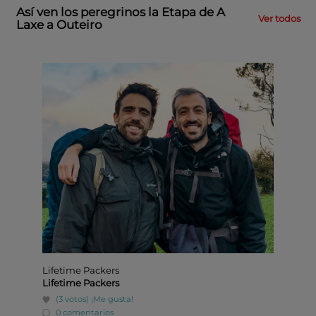
Así ven los peregrinos la Etapa de A
Ver todos
Laxe a Outeiro
Lifetime Packers
Paisaj
Lifetime Packers
Berna
(3 votos)
¡Me gusta!
(4 v
0 comentarios
0 co